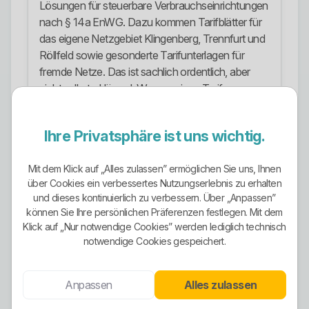
Lösungen für steuerbare Verbrauchseinrichtungen
nach § 14a EnWG. Dazu kommen Tarifblätter für
das eigene Netzgebiet Klingenberg, Trennfurt und
Röllfeld sowie gesonderte Tarifunterlagen für
fremde Netze. Das ist sachlich ordentlich, aber
nicht selbsterklärend. Wer nur einen Tarifnamen
liest und blind unterschreibt, macht es sich zu
einfach.
Ihre Privatsphäre ist uns wichtig.
Ökostrom-Ausrichtung
Mit dem Klick auf „Alles zulassen” ermöglichen Sie uns, Ihnen
Hier muss man sauber bleiben und darf nichts
über Cookies ein verbessertes Nutzungserlebnis zu erhalten
schönreden. Die offizielle Stromkennzeichnung
und dieses kontinuierlich zu verbessern. Über „Anpassen”
zeigt nicht einfach pauschal einen einheitlich
können Sie Ihre persönlichen Präferenzen festlegen. Mit dem
grünen Gesamtmix für alles. Stattdessen wird
Klick auf „Nur notwendige Cookies” werden lediglich technisch
mindestens ein eigenes Stromprodukt mit
notwendige Cookies gespeichert.
rechnerisch null Gramm CO2 je Kilowattstunde
und null Gramm radioaktivem Abfall ausgewiesen,
Anpassen
Alles zulassen
während der verbleibende Unternehmensmix
deutlich anders aussieht. Übersetzt heißt das: Es