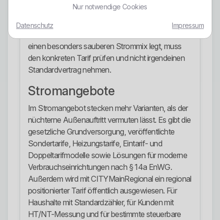
Nur notwendige Cookies
gibt erkennbar grün positionierte Produkte, aber
man sollte nicht automatisch annehmen, dass
Datenschutz
Impressum
jeder Tarif identisch aufgestellt ist. Wer Wert auf
einen besonders sauberen Strommix legt, muss
den konkreten Tarif prüfen und nicht irgendeinen
Standardvertrag nehmen.
Stromangebote
Im Stromangebot stecken mehr Varianten, als der
nüchterne Außenauftritt vermuten lässt. Es gibt die
gesetzliche Grundversorgung, veröffentlichte
Sondertarife, Heizungstarife, Eintarif- und
Doppeltarifmodelle sowie Lösungen für moderne
Verbrauchseinrichtungen nach § 14a EnWG.
Außerdem wird mit CITYMainRegional ein regional
positionierter Tarif öffentlich ausgewiesen. Für
Haushalte mit Standardzähler, für Kunden mit
HT/NT-Messung und für bestimmte steuerbare