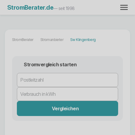
StromBerater.de
— seit 1998
StromBerater
Stromanbieter
Sw Klingenberg
Stromvergleich starten
Vergleichen