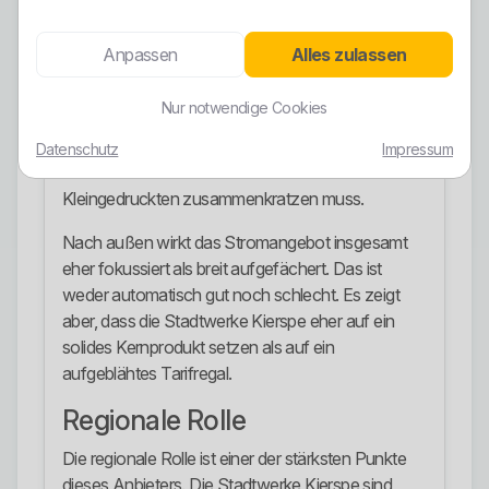
das Angebot eher an Haushalte, die Ruhe wollen,
statt dauernd Tarifhopping zu betreiben.
Anpassen
Alles zulassen
Der Anbieter kommuniziert bei diesem Produkt klar
Nur notwendige Cookies
die Vertragslogik und die grundsätzlichen Vorteile.
Das ist deutlich besser als bei vielen Billiganbietern,
Datenschutz
Impressum
bei denen man sich die Wahrheit erst aus dem
Kleingedruckten zusammenkratzen muss.
Nach außen wirkt das Stromangebot insgesamt
eher fokussiert als breit aufgefächert. Das ist
weder automatisch gut noch schlecht. Es zeigt
aber, dass die Stadtwerke Kierspe eher auf ein
solides Kernprodukt setzen als auf ein
aufgeblähtes Tarifregal.
Regionale Rolle
Die regionale Rolle ist einer der stärksten Punkte
dieses Anbieters. Die Stadtwerke Kierspe sind