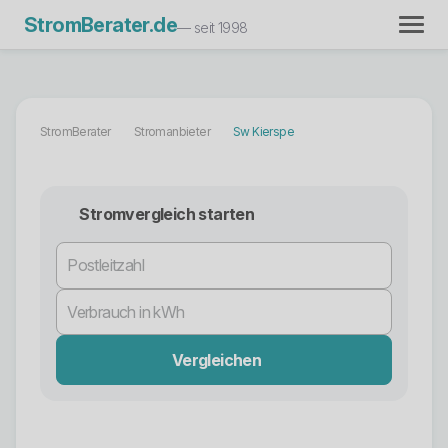
StromBerater.de
— seit 1998
StromBerater
Stromanbieter
Sw Kierspe
Stromvergleich starten
Vergleichen