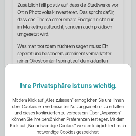
Zusätzlich fällt positiv auf, dass die Stadtwerke vor
Ort in Photovoltaik investieren. Das spricht dafür,
dass das Thema erneuerbare Energien nicht nur
im Marketing auftaucht, sondern auch praktisch
umgesetzt wird.
Was man trotzdem nüchtern sagen muss: Ein
separat und besonders prominent vermarkteter
reiner Ökostromtarif springt auf dem aktuellen
Tarifauftritt nicht ins Auge. Wer ausdrücklich einen
Stromtarif mit klarer Ökostrom-Positionierung oder
bestimmten Zertifizierungen sucht, sollte das vor
Ihre Privatsphäre ist uns wichtig.
Vertragsabschluss genau prüfen und nicht einfach
annehmen.
Mit dem Klick auf „Alles zulassen” ermöglichen Sie uns, Ihnen
über Cookies ein verbessertes Nutzungserlebnis zu erhalten
Stromangebote
und dieses kontinuierlich zu verbessern. Über „Anpassen”
können Sie Ihre persönlichen Präferenzen festlegen. Mit dem
Im Mittelpunkt steht cleverStrom. Der Tarif ist auf
Klick auf „Nur notwendige Cookies” werden lediglich technisch
Kunden zugeschnitten, die stabile Konditionen und
notwendige Cookies gespeichert.
mehr Planungssicherheit wollen. Damit richtet sich