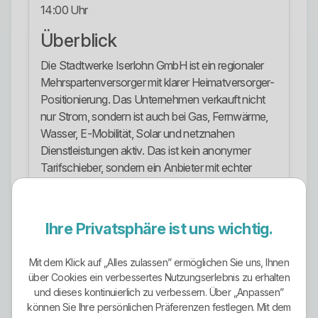
14:00 Uhr
Überblick
Die Stadtwerke Iserlohn GmbH ist ein regionaler
Mehrspartenversorger mit klarer Heimatversorger-
Positionierung. Das Unternehmen verkauft nicht
nur Strom, sondern ist auch bei Gas, Fernwärme,
Wasser, E-Mobilität, Solar und netznahen
Dienstleistungen aktiv. Das ist kein anonymer
Tarifschieber, sondern ein Anbieter mit echter
lokaler Präsenz und spürbarer Infrastrukturrolle.
Tarifstruktur
Ihre Privatsphäre ist uns wichtig.
Die Tarifstruktur ist ordentlich und nicht künstlich
überladen. Sichtbar sind die Grundversorgung und
Mit dem Klick auf „Alles zulassen” ermöglichen Sie uns, Ihnen
Ersatzversorgung unter SauerlandStrom Klassik,
über Cookies ein verbessertes Nutzungserlebnis zu erhalten
dazu spezielle Lösungen für Wärmespeicher und
und dieses kontinuierlich zu verbessern. Über „Anpassen”
können Sie Ihre persönlichen Präferenzen festlegen. Mit dem
Wärmepumpen sowie ein dynamischer Stromtarif.