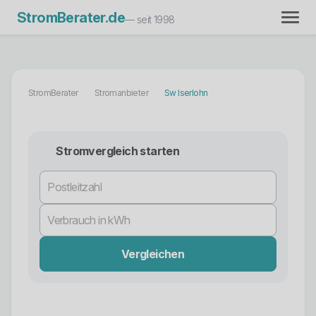
StromBerater.de
— seit 1998
StromBerater
Stromanbieter
Sw Iserlohn
Stromvergleich starten
Vergleichen