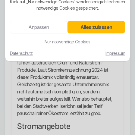
Klick auf „Nur notwendige Cookies” werden lediglich technisch
Die Struktur ist damit praxisnah:
notwendige Cookies gespeichert.
Standardversorgung für normale Haushalte,
Spezialprodukte für elektrische Heizung und eine
moderne Option für flexible Verbraucher.
Anpassen
Alles zulassen
Ökostrom-Ausrichtung
Nur notwendige Cookies
Die Ökostrom-Ausrichtung ist vorhanden, aber
Datenschutz
Impressum
man muss sauber unterscheiden. Die Stadtwerke
führen ausdrücklich Grün- und Naturstrom-
Produkte. Laut Stromkennzeichnung 2024 ist
dieser Produktmix vollständig erneuerbar.
Gleichzeitig ist der gesamte Unternehmensmix
nicht automatisch komplett grün, sondern
weiterhin breiter aufgestellt. Wer also behauptet,
bei den Stadtwerken Iserlohn sei jeder Tarif
pauschal reiner Ökostrom, erzählt zu grob.
Stromangebote