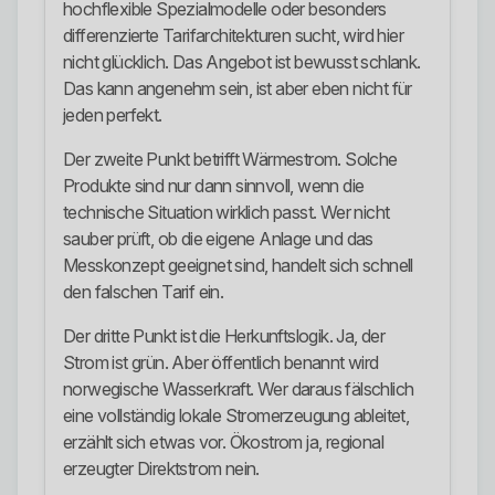
hochflexible Spezialmodelle oder besonders
differenzierte Tarifarchitekturen sucht, wird hier
nicht glücklich. Das Angebot ist bewusst schlank.
Das kann angenehm sein, ist aber eben nicht für
jeden perfekt.
Der zweite Punkt betrifft Wärmestrom. Solche
Produkte sind nur dann sinnvoll, wenn die
technische Situation wirklich passt. Wer nicht
sauber prüft, ob die eigene Anlage und das
Messkonzept geeignet sind, handelt sich schnell
den falschen Tarif ein.
Der dritte Punkt ist die Herkunftslogik. Ja, der
Strom ist grün. Aber öffentlich benannt wird
norwegische Wasserkraft. Wer daraus fälschlich
eine vollständig lokale Stromerzeugung ableitet,
erzählt sich etwas vor. Ökostrom ja, regional
erzeugter Direktstrom nein.