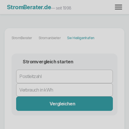
StromBerater.de
— seit 1998
StromBerater
Stromanbieter
Sw Heiligenhafen
Stromvergleich starten
Vergleichen