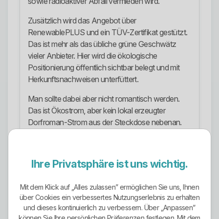
sowie radioaktiver Abfall vermieden wird.
Zusätzlich wird das Angebot über
RenewablePLUS und ein TÜV-Zertifikat gestützt.
Das ist mehr als das übliche grüne Geschwätz
vieler Anbieter. Hier wird die ökologische
Positionierung öffentlich sichtbar belegt und mit
Herkunftsnachweisen unterfüttert.
Man sollte dabei aber nicht romantisch werden.
Das ist Ökostrom, aber kein lokal erzeugter
Dorfroman-Strom aus der Steckdose nebenan.
Öffentlich genannt wird norwegische Wasserkraft.
Das ist ökologisch stark, aber eben nicht dasselbe
wie regionale Direktversorgung aus eigener lokaler
Ihre Privatsphäre ist uns wichtig.
Erzeugung.
Mit dem Klick auf „Alles zulassen” ermöglichen Sie uns, Ihnen
Stromangebote
über Cookies ein verbessertes Nutzungserlebnis zu erhalten
Im Mittelpunkt steht Warder-Strom als
und dieses kontinuierlich zu verbessern. Über „Anpassen”
können Sie Ihre persönlichen Präferenzen festlegen. Mit dem