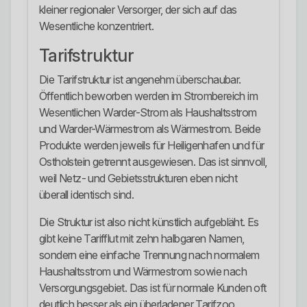
kleiner regionaler Versorger, der sich auf das
Wesentliche konzentriert.
Tarifstruktur
Die Tarifstruktur ist angenehm überschaubar.
Öffentlich beworben werden im Strombereich im
Wesentlichen Warder-Strom als Haushaltsstrom
und Warder-Wärmestrom als Wärmestrom. Beide
Produkte werden jeweils für Heiligenhafen und für
Ostholstein getrennt ausgewiesen. Das ist sinnvoll,
weil Netz- und Gebietsstrukturen eben nicht
überall identisch sind.
Die Struktur ist also nicht künstlich aufgebläht. Es
gibt keine Tarifflut mit zehn halbgaren Namen,
sondern eine einfache Trennung nach normalem
Haushaltsstrom und Wärmestrom sowie nach
Versorgungsgebiet. Das ist für normale Kunden oft
deutlich besser als ein überladener Tarifzoo.