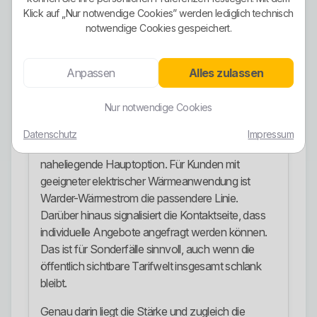
Haushaltsstromprodukt. Ergänzt wird das
Klick auf „Nur notwendige Cookies” werden lediglich technisch
Angebot durch Warder-Wärmestrom für passende
notwendige Cookies gespeichert.
Heizstrom-Anwendungen. Beide Tarifarten
werden getrennt für Heiligenhafen und für
Ostholstein dargestellt. Damit decken die
Anpassen
Alles zulassen
Stadtwerke die wichtigsten klassischen
Anwendungsfälle ab, ohne daraus eine unnötig
Nur notwendige Cookies
komplizierte Produktwelt zu bauen.
Datenschutz
Impressum
Für normale Haushalte ist Warder-Strom die
naheliegende Hauptoption. Für Kunden mit
geeigneter elektrischer Wärmeanwendung ist
Warder-Wärmestrom die passendere Linie.
Darüber hinaus signalisiert die Kontaktseite, dass
individuelle Angebote angefragt werden können.
Das ist für Sonderfälle sinnvoll, auch wenn die
öffentlich sichtbare Tarifwelt insgesamt schlank
bleibt.
Genau darin liegt die Stärke und zugleich die