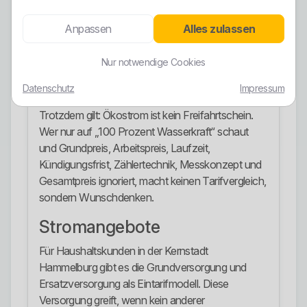
Auch an den Ladesäulen der Stadtwerke
Anpassen
Alles zulassen
Hammelburg wird Naturstrom aus 100 Prozent
regenerativer Wasserkraft genannt. Das passt zur
Nur notwendige Cookies
ökologischen Positionierung und ist für E-
Mobilitätskunden relevant.
Datenschutz
Impressum
Trotzdem gilt: Ökostrom ist kein Freifahrtschein.
Wer nur auf „100 Prozent Wasserkraft“ schaut
und Grundpreis, Arbeitspreis, Laufzeit,
Kündigungsfrist, Zählertechnik, Messkonzept und
Gesamtpreis ignoriert, macht keinen Tarifvergleich,
sondern Wunschdenken.
Stromangebote
Für Haushaltskunden in der Kernstadt
Hammelburg gibt es die Grundversorgung und
Ersatzversorgung als Eintarifmodell. Diese
Versorgung greift, wenn kein anderer