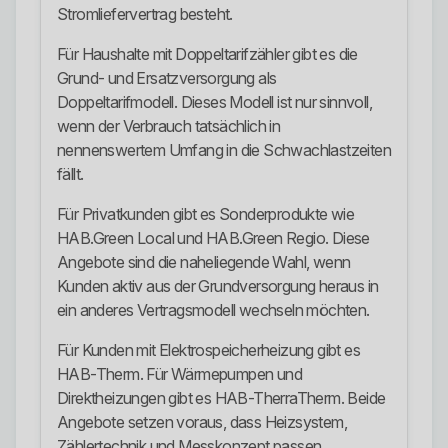
Stromliefervertrag besteht.
Für Haushalte mit Doppeltarifzähler gibt es die
Grund- und Ersatzversorgung als
Doppeltarifmodell. Dieses Modell ist nur sinnvoll,
wenn der Verbrauch tatsächlich in
nennenswertem Umfang in die Schwachlastzeiten
fällt.
Für Privatkunden gibt es Sonderprodukte wie
HAB.Green Local und HAB.Green Regio. Diese
Angebote sind die naheliegende Wahl, wenn
Kunden aktiv aus der Grundversorgung heraus in
ein anderes Vertragsmodell wechseln möchten.
Für Kunden mit Elektrospeicherheizung gibt es
HAB-Therm. Für Wärmepumpen und
Direktheizungen gibt es HAB-TherraTherm. Beide
Angebote setzen voraus, dass Heizsystem,
Zählertechnik und Messkonzept passen.