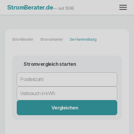
StromBerater.de
— seit 1998
StromBerater
Stromanbieter
Sw Hammelburg
Stromvergleich starten
Vergleichen