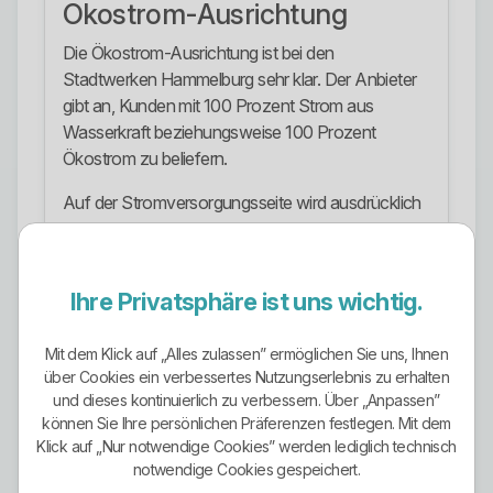
Ökostrom-Ausrichtung
Die Ökostrom-Ausrichtung ist bei den
Stadtwerken Hammelburg sehr klar. Der Anbieter
gibt an, Kunden mit 100 Prozent Strom aus
Wasserkraft beziehungsweise 100 Prozent
Ökostrom zu beliefern.
Auf der Stromversorgungsseite wird ausdrücklich
genannt, dass über 4.000 Kunden der
umweltfreundlichen und zuverlässigen Versorgung
mit 100 Prozent Strom aus Wasserkraft vertrauen.
Ihre Privatsphäre ist uns wichtig.
Auch in der Grundversorgung wird 100 Prozent
Ökostrom automatisch und ohne Aufpreis
Mit dem Klick auf „Alles zulassen” ermöglichen Sie uns, Ihnen
genannt.
über Cookies ein verbessertes Nutzungserlebnis zu erhalten
und dieses kontinuierlich zu verbessern. Über „Anpassen”
Für Gewerbekunden wird ebenfalls 100 Prozent
können Sie Ihre persönlichen Präferenzen festlegen. Mit dem
Naturstrom erwähnt. Damit ist Ökostrom nicht nur
Klick auf „Nur notwendige Cookies” werden lediglich technisch
ein kleines Zusatzprodukt, sondern prägt den
notwendige Cookies gespeichert.
gesamten Stromauftritt des Anbieters.