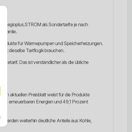
und regioplus.STROM als Sondertarife je nach
garantie.
mprodukte für Wärmepumpen und Speicherheizungen.
nicht dieselbe Tariflogik brauchen.
ietarif. Das ist verständlicher als die übliche
em aktuellen Preisblatt weist für die Produkte
rten erneuerbaren Energien und 49,1 Prozent
m
g werden weiterhin deutliche Anteile aus Kohle,