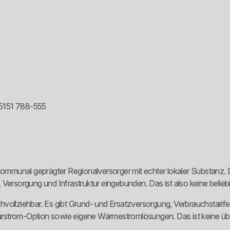
05151 788-555
munal geprägter Regionalversorger mit echter lokaler Substanz. Da
, Versorgung und Infrastruktur eingebunden. Das ist also keine bel
vollziehbar. Es gibt Grund- und Ersatzversorgung, Verbrauchstarife
aturstrom-Option sowie eigene Wärmestromlösungen. Das ist keine übe