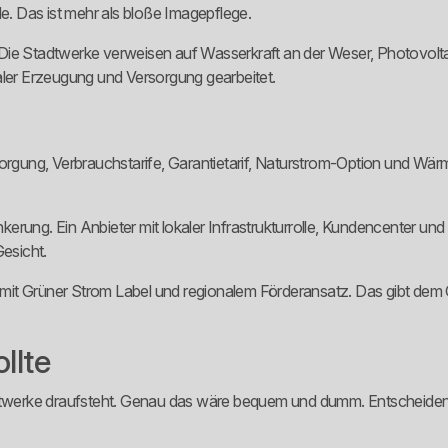
de. Das ist mehr als bloße Imagepflege.
Die Stadtwerke verweisen auf Wasserkraft an der Weser, Photovolta
aler Erzeugung und Versorgung gearbeitet.
versorgung, Verbrauchstarife, Garantietarif, Naturstrom-Option und Wär
rung. Ein Anbieter mit lokaler Infrastrukturrolle, Kundencenter und
Gesicht.
ion mit Grüner Strom Label und regionalem Förderansatz. Das gibt d
llte
adtwerke draufsteht. Genau das wäre bequem und dumm. Entscheidend