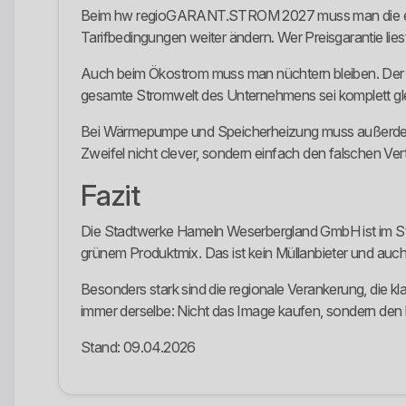
Beim hw regioGARANT.STROM 2027 muss man die eingesc
Tarifbedingungen weiter ändern. Wer Preisgarantie liest 
Auch beim Ökostrom muss man nüchtern bleiben. Der Pr
gesamte Stromwelt des Unternehmens sei komplett glei
Bei Wärmepumpe und Speicherheizung muss außerdem 
Zweifel nicht clever, sondern einfach den falschen Ver
Fazit
Die Stadtwerke Hameln Weserbergland GmbH ist im Stro
grünem Produktmix. Das ist kein Müllanbieter und auch k
Besonders stark sind die regionale Verankerung, die k
immer derselbe: Nicht das Image kaufen, sondern den ko
Stand: 09.04.2026