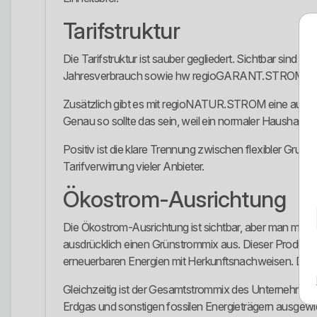
Tarifstruktur
Die Tarifstruktur ist sauber gegliedert. Sichtbar si
Jahresverbrauch sowie hw regioGARANT.STROM 2027 als
Zusätzlich gibt es mit regioNATUR.STROM eine aufp
Genau so sollte das sein, weil ein normaler Haushalt, ei
Positiv ist die klare Trennung zwischen flexibler Grund
Tarifverwirrung vieler Anbieter.
Ökostrom-Ausrichtung
Die Ökostrom-Ausrichtung ist sichtbar, aber man muss 
ausdrücklich einen Grünstrommix aus. Dieser Produkt
erneuerbaren Energien mit Herkunftsnachweisen. Die
Gleichzeitig ist der Gesamtstrommix des Unternehmens 
Erdgas und sonstigen fossilen Energieträgern ausgewie