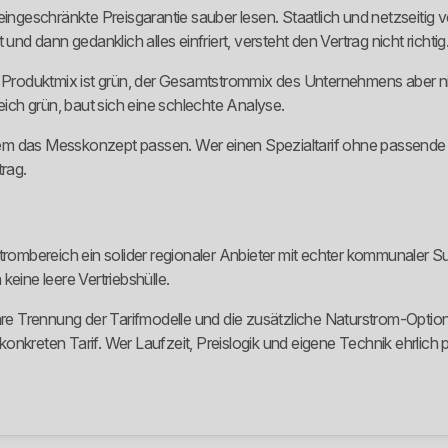
hränkte Preisgarantie sauber lesen. Staatlich und netzseitig ver
und dann gedanklich alles einfriert, versteht den Vertrag nicht richtig
oduktmix ist grün, der Gesamtstrommix des Unternehmens aber nicht
ch grün, baut sich eine schlechte Analyse.
das Messkonzept passen. Wer einen Spezialtarif ohne passende Te
trag.
mbereich ein solider regionaler Anbieter mit echter kommunaler Sub
eine leere Vertriebshülle.
lare Trennung der Tarifmodelle und die zusätzliche Naturstrom-Optio
nkreten Tarif. Wer Laufzeit, Preislogik und eigene Technik ehrlich 