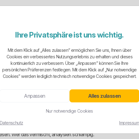
nd regioBASIS.STROM als Grund- und Ersatzversorgung, regio.STROM 
 Tarif mit Erstlaufzeit bis Ende 2027 und eingeschränkter Preis
Ihre Privatsphäre ist uns wichtig.
reispflichtige Naturstrom-Option. Dazu kommen eigene Wärmestro
Mit dem Klick auf „Alles zulassen” ermöglichen Sie uns, Ihnen über
n preisstabil orientierter Kunde und ein Haushalt mit Heizstrom eben 
Cookies ein verbessertes Nutzungserlebnis zu erhalten und dieses
kontinuierlich zu verbessern. Über „Anpassen” können Sie Ihre
versorgung, klassischen Sondertarifen und dem länger laufenden Garant
persönlichen Präferenzen festlegen. Mit dem Klick auf „Nur notwendige
Cookies” werden lediglich technisch notwendige Cookies gespeichert.
Anpassen
Alles zulassen
sauber unterscheiden. Die veröffentlichte Stromkennzeichnung auf d
mix besteht für das Bezugsjahr 2024 aus 50,9 Prozent EEG-geförde
Nur notwendige Cookies
 ausgewiesenen CO2-Emissionen liegen bei 0 g pro kWh.
Datenschutz
Impressu
nicht identisch mit diesem Produktmix. Für die Gesamtstromlieferun
sen. Wer das vermischt, analysiert schlampig.