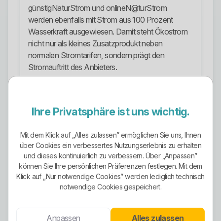
günstigNaturStrom und onlineN@turStrom
werden ebenfalls mit Strom aus 100 Prozent
Wasserkraft ausgewiesen. Damit steht Ökostrom
nicht nur als kleines Zusatzprodukt neben
normalen Stromtarifen, sondern prägt den
Stromauftritt des Anbieters.
Das ist positiv, weil Wasserkraftstrom eine klare
ökologische Positionierung ermöglicht. Trotzdem
Ihre Privatsphäre ist uns wichtig.
gilt: Ökostrom ist kein Freifahrtschein. Wer nur auf
„100 Prozent Wasserkraft“ schaut und Grundpreis,
Arbeitspreis, Laufzeit, Kündigungsfrist,
Mit dem Klick auf „Alles zulassen” ermöglichen Sie uns, Ihnen
über Cookies ein verbessertes Nutzungserlebnis zu erhalten
Zählertechnik und Gesamtpreis ignoriert, macht
und dieses kontinuierlich zu verbessern. Über „Anpassen”
keinen Tarifvergleich, sondern Wunschdenken.
können Sie Ihre persönlichen Präferenzen festlegen. Mit dem
Stromangebote
Klick auf „Nur notwendige Cookies” werden lediglich technisch
notwendige Cookies gespeichert.
Für Haushaltskunden gibt es günstigNaturStrom
als zentrales Stromprodukt. Der Tarif richtet sich
Anpassen
Alles zulassen
an Kunden, die einen klassischen Stromvertrag mit