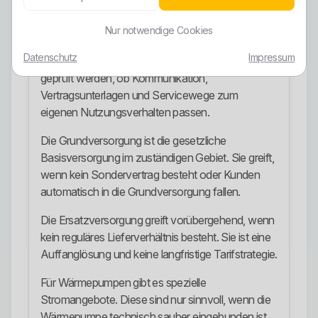
Naturstrom wählen möchten.
Nur notwendige Cookies
onlineN@turStrom ist für Kunden interessant, die
Datenschutz
Impressum
digitale Abwicklung bevorzugen. Dabei muss
geprüft werden, ob Kommunikation,
Vertragsunterlagen und Servicewege zum
eigenen Nutzungsverhalten passen.
Die Grundversorgung ist die gesetzliche
Basisversorgung im zuständigen Gebiet. Sie greift,
wenn kein Sondervertrag besteht oder Kunden
automatisch in die Grundversorgung fallen.
Die Ersatzversorgung greift vorübergehend, wenn
kein reguläres Lieferverhältnis besteht. Sie ist eine
Auffanglösung und keine langfristige Tarifstrategie.
Für Wärmepumpen gibt es spezielle
Stromangebote. Diese sind nur sinnvoll, wenn die
Wärmepumpe technisch sauber eingebunden ist