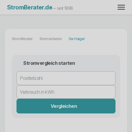
StromBerater.de
— seit 1998
StromBerater
Stromanbieter
Sw Haiger
Stromvergleich starten
Vergleichen