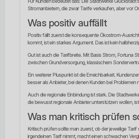
Für Kunden bedeutet das: Die Stadtwerke Glückstadt sin
Stromanbietern, die zwar Tarife verkaufen, aber vor Or
Was positiv auffällt
Positiv fällt zuerst die konsequente Ökostrom-Ausric
kommt, ist ein starkes Argument. Das ist kein halbher
Gut ist auch die Tarifbreite. Mit Basis Strom, Fortu
zwischen Grundversorgung, klassischem Sondervertra
Ein weiterer Pluspunkt ist die Erreichbarkeit. Kundenz
besser als Anbieter, bei denen Kunden bei Problemen n
Auch die regionale Einbindung ist stark. Die Stadtwer
die bewusst regionale Anbieter unterstützen wollen, is
Was man kritisch prüfen so
Kritisch prüfen sollte man zuerst, ob der jeweilige Ta
irgendeinen Tarif nimmt, macht einen schwachen Vergl