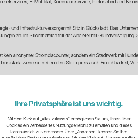
ternetservices, E-Mobilität, Kommunalservice, Fortunabad und Binn
rgie- und Infrastrukturversorger mit Sitz in Glückstadt. Das Unter
stungen an. Im Strombereich tritt der Anbieter mit Grundversorgung
 ist kein anonymer Stromdiscounter, sondern ein Stadtwerk mit Kund
dann stark, wenn sie neben dem Strompreis auch Erreichbarkeit, Ve
aus mehreren Stromangeboten. Dazu gehören Basis Strom als Grundve
gibt es eine Ersatzversorgung für Fälle, in denen kein regulärer Lief
Ihre Privatsphäre ist uns wichtig.
fair, ökologisch und regional positioniert. Vorteilhaft sind laut Anb
Mit dem Klick auf „Alles zulassen” ermöglichen Sie uns, Ihnen über
Cookies ein verbessertes Nutzungserlebnis zu erhalten und dieses
werke Glückstadt. Der Tarif wird mit günstigen Preisen, fairer Laufz
kontinuierlich zu verbessern. Über „Anpassen” können Sie Ihre
er Grundversorgung heraus in einen regulären Sondervertrag wechsel