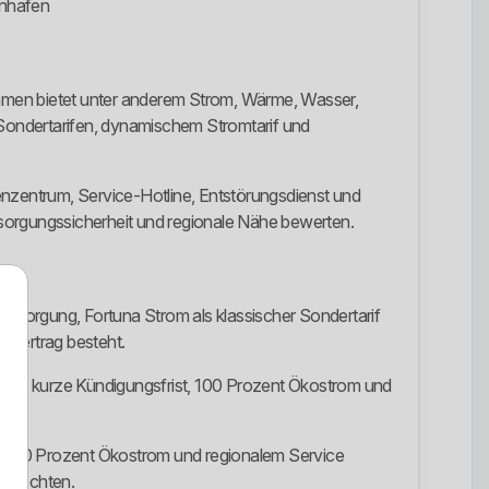
enhafen
nehmen bietet unter anderem Strom, Wärme, Wasser,
, Sondertarifen, dynamischem Stromtarif und
enzentrum, Service-Hotline, Entstörungsdienst und
rsorgungssicherheit und regionale Nähe bewerten.
rsorgung, Fortuna Strom als klassischer Sondertarif
ervertrag besteht.
ieter die kurze Kündigungsfrist, 100 Prozent Ökostrom und
eit, 100 Prozent Ökostrom und regionalem Service
n möchten.