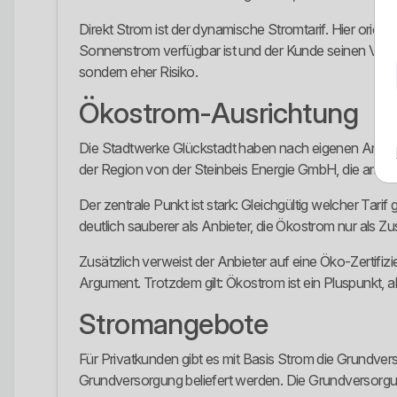
Direkt Strom ist der dynamische Stromtarif. Hier orien
Sonnenstrom verfügbar ist und der Kunde seinen Verbra
sondern eher Risiko.
Ökostrom-Ausrichtung
Die Stadtwerke Glückstadt haben nach eigenen Angabe
der Region von der Steinbeis Energie GmbH, die am S
Der zentrale Punkt ist stark: Gleichgültig welcher Ta
deutlich sauberer als Anbieter, die Ökostrom nur als 
Zusätzlich verweist der Anbieter auf eine Öko-Zertifizi
Argument. Trotzdem gilt: Ökostrom ist ein Pluspunkt, ab
Stromangebote
Für Privatkunden gibt es mit Basis Strom die Grundvers
Grundversorgung beliefert werden. Die Grundversorgung