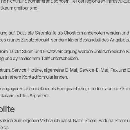
d nicht nur Stromlieferant, sondern Teil der regionalen Infrastruktu
t kaum greifbar sind.
htung auf. Dass alle Stromtarife als Ökostrom angeboten werden und
ziges grünes Zusatzprodukt, sondern klarer Bestandteil des Angebots.
na Strom, Direkt Strom und Ersatzversorgung werden unterschiedlich
g und dynamischem Tarif unterscheiden.
entrum, Service-Hotline, allgemeine E-Mail, Service-E-Mail, Fax und 
ur in einem Kontaktformular landen.
ke engagieren sich nicht nur als Energieanbieter, sondern auch bei k
t das ein echtes Argument.
llte
rif wirklich zum eigenen Verbrauch passt. Basis Strom, Fortuna Strom 
eich.