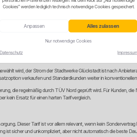
persönlichen Präferenzen festlegen. Mit dem Klick auf „Nur notwendige
Cookies” werden lediglich technisch notwendige Cookies gespeichert.
tiert sich der Strompreis stärker am aktuellen Börsengeschehen. Das 
uch flexibel steuern kann. Ohne Smart Meter und ohne flexible Verbr
Anpassen
Alles zulassen
Nur notwendige Cookies
n bereits 2018 entschieden, komplett auf Ökostrom umzustellen. Se
Datenschutz
Impressu
tandort Glückstadt umweltfreundlich Strom und Wärme erzeugt.
rif gewählt wird, der Strom der Stadtwerke Glückstadt ist nach Anbie
Zusatzoption verkaufen und Standardkunden weiter in konventionellen 
erung, die regelmäßig durch TÜV Nord geprüft wird. Für Kunden, die Na
er kein Ersatz für einen harten Tarifvergleich.
orgung. Dieser Tarif ist vor allem relevant, wenn kein Sondervertra
 ist sicher und unkompliziert, aber nicht automatisch die beste Da