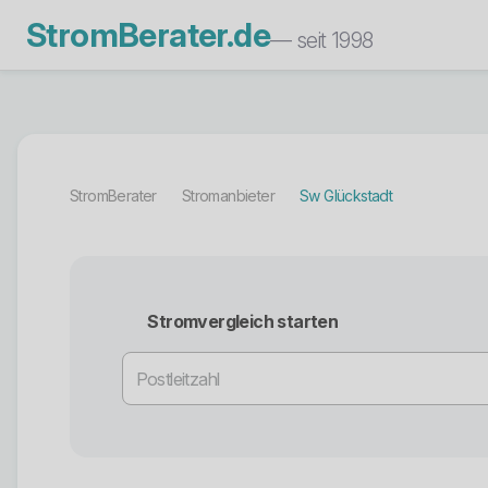
StromBerater.de
— seit 1998
StromBerater
Stromanbieter
Sw Glückstadt
Stromvergleich starten