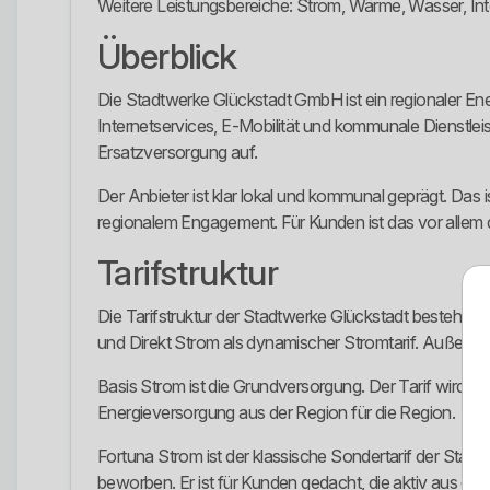
Weitere Leistungsbereiche: Strom, Wärme, Wasser, In
Überblick
Die Stadtwerke Glückstadt GmbH ist ein regionaler Ene
Internetservices, E-Mobilität und kommunale Dienstlei
Ersatzversorgung auf.
Der Anbieter ist klar lokal und kommunal geprägt. Das
regionalem Engagement. Für Kunden ist das vor allem 
Tarifstruktur
Die Tarifstruktur der Stadtwerke Glückstadt besteht 
und Direkt Strom als dynamischer Stromtarif. Außerdem 
Basis Strom ist die Grundversorgung. Der Tarif wird als 
Energieversorgung aus der Region für die Region.
Fortuna Strom ist der klassische Sondertarif der Stadt
beworben. Er ist für Kunden gedacht, die aktiv aus d