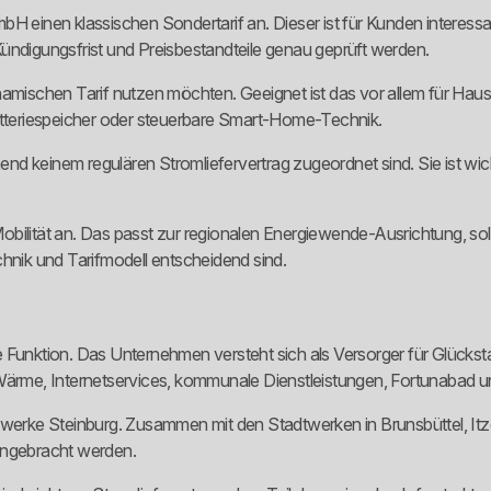
bH einen klassischen Sondertarif an. Dieser ist für Kunden interessa
ündigungsfrist und Preisbestandteile genau geprüft werden.
namischen Tarif nutzen möchten. Geeignet ist das vor allem für Hau
teriespeicher oder steuerbare Smart-Home-Technik.
d keinem regulären Stromliefervertrag zugeordnet sind. Sie ist wich
obilität an. Das passt zur regionalen Energiewende-Ausrichtung, so
chnik und Tarifmodell entscheidend sind.
e Funktion. Das Unternehmen versteht sich als Versorger für Glücks
rme, Internetservices, kommunale Dienstleistungen, Fortunabad u
twerke Steinburg. Zusammen mit den Stadtwerken in Brunsbüttel, Itze
angebracht werden.