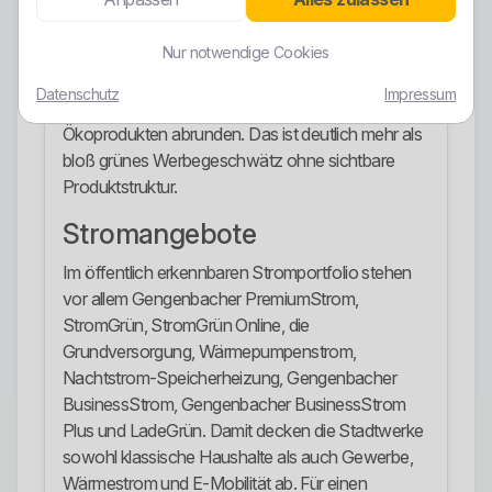
und öffentlich wird zudem mit 100 Prozent
Ökostrom geworben. Auch LadeGrün wird
Nur notwendige Cookies
ausdrücklich mit 100 Prozent Ökostrom
beworben. Dazu betonen die Stadtwerke, dass sie
Datenschutz
Impressum
ihre Angebotspalette mit passenden
Ökoprodukten abrunden. Das ist deutlich mehr als
bloß grünes Werbegeschwätz ohne sichtbare
Produktstruktur.
Stromangebote
Im öffentlich erkennbaren Stromportfolio stehen
vor allem Gengenbacher PremiumStrom,
StromGrün, StromGrün Online, die
Grundversorgung, Wärmepumpenstrom,
Nachtstrom-Speicherheizung, Gengenbacher
BusinessStrom, Gengenbacher BusinessStrom
Plus und LadeGrün. Damit decken die Stadtwerke
sowohl klassische Haushalte als auch Gewerbe,
Wärmestrom und E-Mobilität ab. Für einen