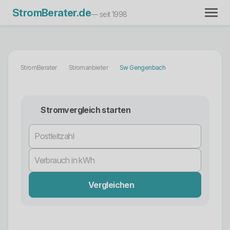
StromBerater.de
— seit 1998
StromBerater
Stromanbieter
Sw Gengenbach
Stromvergleich starten
Vergleichen