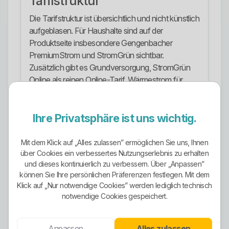
Tarifstruktur
Die Tarifstruktur ist übersichtlich und nicht künstlich
aufgeblasen. Für Haushalte sind auf der
Produktseite insbesondere Gengenbacher
PremiumStrom und StromGrün sichtbar.
Zusätzlich gibt es Grundversorgung, StromGrün
Online als reinen Online-Tarif, Wärmestrom für
Wärmepumpen sowie einen Tarif für Nachtstrom-
Speicherheizungen. Für Unternehmen werden
Ihre Privatsphäre ist uns wichtig.
Gengenbacher BusinessStrom und
Gengenbacher BusinessStrom Plus genannt.
Dazu kommt mit LadeGrün ein spezielles Produkt
Mit dem Klick auf „Alles zulassen” ermöglichen Sie uns, Ihnen
rund um E-Mobilität. Das ist ordentlich strukturiert
über Cookies ein verbessertes Nutzungserlebnis zu erhalten
und dieses kontinuierlich zu verbessern. Über „Anpassen”
und kein planloser Tarifmüll.
können Sie Ihre persönlichen Präferenzen festlegen. Mit dem
Ökostrom-Ausrichtung
Klick auf „Nur notwendige Cookies” werden lediglich technisch
notwendige Cookies gespeichert.
Die Ökostrom-Ausrichtung ist klar erkennbar.
StromGrün wird als grüne Produktlinie positioniert,
Anpassen
Alles zulassen