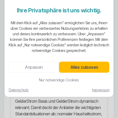
veröffentlichen eine Stromkennzeichnung für das
Jahr 2024. Wer es ganz genau wissen will, sollte
Ihre Privatsphäre ist uns wichtig.
immer den konkret gewählten Tarif und die
dazugehörige Kennzeichnung zusammen
Mit dem Klick auf „Alles zulassen” ermöglichen Sie uns, Ihnen
betrachten.
über Cookies ein verbessertes Nutzungserlebnis zu erhalten
und dieses kontinuierlich zu verbessern. Über „Anpassen”
Unterm Strich ist die grüne Positionierung deutlich
können Sie Ihre persönlichen Präferenzen festlegen. Mit dem
sichtbar. Das ist mehr als das übliche
Klick auf „Nur notwendige Cookies” werden lediglich technisch
weichgespülte Umweltmarketing vieler
notwendige Cookies gespeichert.
Wettbewerber. Trotzdem ersetzt das gute Öko-
Wording keine saubere Prüfung der
Anpassen
Alles zulassen
Vertragsdetails.
Stromangebote
Nur notwendige Cookies
Für Privatkunden sind vor allem GelderStrom
Datenschutz
Impressum
Haushalt, GelderStrom Wärmepumpe,
GelderStrom Basis und GelderStrom dynamisch
relevant. Damit deckt der Anbieter die wichtigsten
Standardsituationen ab: normaler Haushaltsstrom,