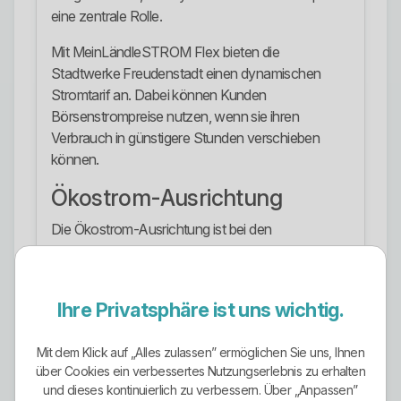
eine zentrale Rolle.
Mit MeinLändleSTROM Flex bieten die
Stadtwerke Freudenstadt einen dynamischen
Stromtarif an. Dabei können Kunden
Börsenstrompreise nutzen, wenn sie ihren
Verbrauch in günstigere Stunden verschieben
können.
Ökostrom-Ausrichtung
Die Ökostrom-Ausrichtung ist bei den
Stadtwerken Freudenstadt klar sichtbar. Die
Stromtarife werden mit Ökostrom aus 100 Prozent
Wasserkraft und Regionalförderung beworben.
Ihre Privatsphäre ist uns wichtig.
Bei den Stromprodukten für Haushalte und
Gewerbe wird Ökostrom aus Wasserkraft als
Mit dem Klick auf „Alles zulassen” ermöglichen Sie uns, Ihnen
über Cookies ein verbessertes Nutzungserlebnis zu erhalten
zentraler Bestandteil genannt. Auch
und dieses kontinuierlich zu verbessern. Über „Anpassen”
Wärmepumpen- und Heizstromangebote werden