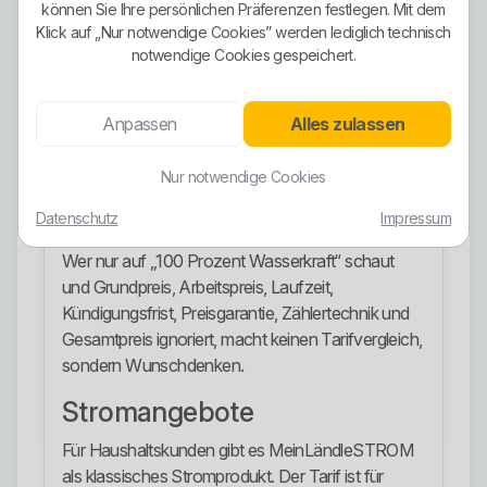
können Sie Ihre persönlichen Präferenzen festlegen. Mit dem
mit Ökostrom aus 100 Prozent Wasserkraft
Klick auf „Nur notwendige Cookies” werden lediglich technisch
ausgewiesen.
notwendige Cookies gespeichert.
Die Stromkennzeichnung zeigt zusätzlich die
Bedeutung erneuerbarer Energien und
Anpassen
Alles zulassen
Herkunftsnachweise im Strommix. Für Kunden, die
Wert auf nachhaltigen Strom legen, ist das ein
Nur notwendige Cookies
wichtiger Pluspunkt.
Datenschutz
Impressum
Trotzdem gilt: Ökostrom ist kein Freifahrtschein.
Wer nur auf „100 Prozent Wasserkraft“ schaut
und Grundpreis, Arbeitspreis, Laufzeit,
Kündigungsfrist, Preisgarantie, Zählertechnik und
Gesamtpreis ignoriert, macht keinen Tarifvergleich,
sondern Wunschdenken.
Stromangebote
Für Haushaltskunden gibt es MeinLändleSTROM
als klassisches Stromprodukt. Der Tarif ist für