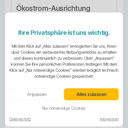
Ökostrom-Ausrichtung
Die Ökostrom-Ausrichtung ist auf den sichtbaren
Stromtarifseiten nicht so offensiv und scharf
Ihre Privatsphäre ist uns wichtig.
profiliert wie bei manchen anderen Stadtwerken.
Im Vordergrund stehen dort eher Produktlogik,
Regionalbezug und Tarifform als eine groß
Mit dem Klick auf „Alles zulassen” ermöglichen Sie uns, Ihnen
über Cookies ein verbessertes Nutzungserlebnis zu erhalten
herausgestellte Premium-Ökostrommarke.
und dieses kontinuierlich zu verbessern. Über „Anpassen”
Das heißt nicht automatisch, dass die Produkte
können Sie Ihre persönlichen Präferenzen festlegen. Mit dem
Klick auf „Nur notwendige Cookies” werden lediglich technisch
schwach sind. Es heißt nur: Wer gezielt einen
notwendige Cookies gespeichert.
besonders klar zertifizierten oder prominent
vermarkteten Ökostromtarif sucht, sollte hier
genauer in Stromkennzeichnung,
Anpassen
Alles zulassen
Vertragsunterlagen und Produktdetails schauen
und nicht allein vom Tarifnamen auf die
Nur notwendige Cookies
ökologische Ausrichtung schließen.
Datenschutz
Impressum
Hart gesagt: Wer beim Thema Ökostrom nur rät,