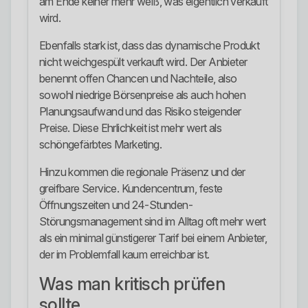
am Ende keiner mehr weiß, was eigentlich verkauft
wird.
Ebenfalls stark ist, dass das dynamische Produkt
nicht weichgespült verkauft wird. Der Anbieter
benennt offen Chancen und Nachteile, also
sowohl niedrige Börsenpreise als auch hohen
Planungsaufwand und das Risiko steigender
Preise. Diese Ehrlichkeit ist mehr wert als
schöngefärbtes Marketing.
Hinzu kommen die regionale Präsenz und der
greifbare Service. Kundencentrum, feste
Öffnungszeiten und 24-Stunden-
Störungsmanagement sind im Alltag oft mehr wert
als ein minimal günstigerer Tarif bei einem Anbieter,
der im Problemfall kaum erreichbar ist.
Was man kritisch prüfen
sollte