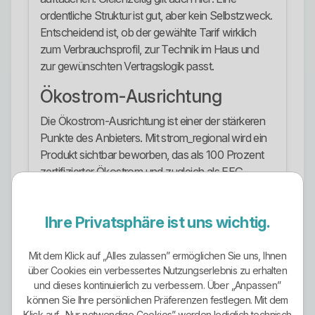
ordentliche Struktur ist gut, aber kein Selbstzweck.
Entscheidend ist, ob der gewählte Tarif wirklich
zum Verbrauchsprofil, zur Technik im Haus und
zur gewünschten Vertragslogik passt.
Ökostrom-Ausrichtung
Die Ökostrom-Ausrichtung ist einer der stärkeren
Punkte des Anbieters. Mit strom_regional wird ein
Produkt sichtbar beworben, das als 100 Prozent
zertifizierter Ökostrom und zugleich als EEG-
geförderter Regionalstrom beschrieben wird.
Zusätzlich wird das Produkt mit der Aussage
Ihre Privatsphäre ist uns wichtig.
beworben, es sei 100 Prozent regional und 100
Prozent ökologisch.
Mit dem Klick auf „Alles zulassen” ermöglichen Sie uns, Ihnen
Das ist mehr als das übliche grüne Gerede vieler
über Cookies ein verbessertes Nutzungserlebnis zu erhalten
Anbieter. Hier wird das Thema nicht nur dekorativ
und dieses kontinuierlich zu verbessern. Über „Anpassen”
können Sie Ihre persönlichen Präferenzen festlegen. Mit dem
eingesetzt, sondern klar als Produktmerkmal nach
Klick auf „Nur notwendige Cookies” werden lediglich technisch