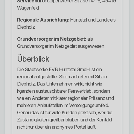
Servicebüro:
Oppenweher Straße 14-16, 49419
Wagenfeld
Regionale Ausrichtung:
Huntetal und Landkreis
Diepholz
Grundversorger im Netzgebiet:
als
Grundversorger im Netzgebiet ausgewiesen
Überblick
Die Stadtwerke EVB Huntetal GmbH ist ein
regional aufgestellter Stromanbieter mit Sitz in
Diepholz. Das Unternehmen wirkt nicht wie
irgendein austauschbarer Fernvertrieb, sondern
wie ein Anbieter mit klarer regionaler Präsenz und
mehreren Anlaufstellen im Versorgungsumfeld.
Genau das ist für viele Kunden praktisch, weil die
Zuständigkeiten greifbar bleiben und der Kontakt
nicht nur über ein anonymes Portal läuft.