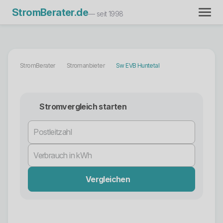
StromBerater.de
— seit 1998
StromBerater
Stromanbieter
Sw EVB Huntetal
Stromvergleich starten
Vergleichen