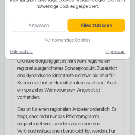
außen gestellt. Trotzdem gilt auch hier: Ein
notwendige Cookies gespeichert.
Ökostromversprechen ersetzt keine Prüfung von
Laufzeit, Kündigung, Abrechnung und
tatsächlicher Alltagstauglichkeit.
Anpassen
Alles zulassen
Stromangebote
Nur notwendige Cookies
Im Strombereich sind öffentlich mehrere
Datenschutz
Impressum
Angebotsrichtungen erkennbar. Neben der
Grundversorgung gibt es mit strom_regional ein
regional ausgerichtetes Sonderprodukt. Zusätzlich
sind dynamische Stromtarife sichtbar, die eher für
Kunden mit hoher Flexibilität interessant sind. Auch
ein spezielles Wärmepumpen-Angebot ist
vorhanden.
Das ist für einen regionalen Anbieter ordentlich. Es
zeigt, dass nicht nur das Pflichtprogramm
abgearbeitet wird, sondern auch moderne
Verbrauchssituationen berücksichtigt werden. Für