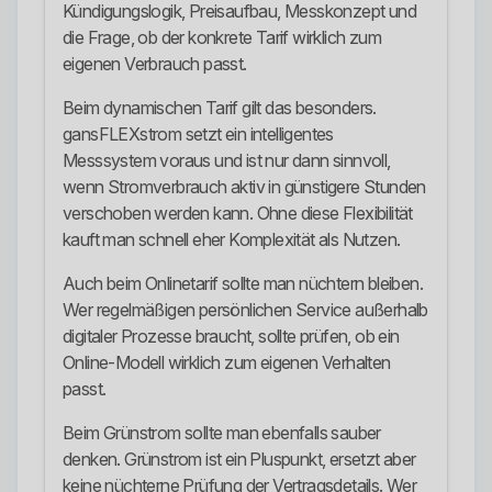
Kündigungslogik, Preisaufbau, Messkonzept und
die Frage, ob der konkrete Tarif wirklich zum
eigenen Verbrauch passt.
Beim dynamischen Tarif gilt das besonders.
gansFLEXstrom setzt ein intelligentes
Messsystem voraus und ist nur dann sinnvoll,
wenn Stromverbrauch aktiv in günstigere Stunden
verschoben werden kann. Ohne diese Flexibilität
kauft man schnell eher Komplexität als Nutzen.
Auch beim Onlinetarif sollte man nüchtern bleiben.
Wer regelmäßigen persönlichen Service außerhalb
digitaler Prozesse braucht, sollte prüfen, ob ein
Online-Modell wirklich zum eigenen Verhalten
passt.
Beim Grünstrom sollte man ebenfalls sauber
denken. Grünstrom ist ein Pluspunkt, ersetzt aber
keine nüchterne Prüfung der Vertragsdetails. Wer