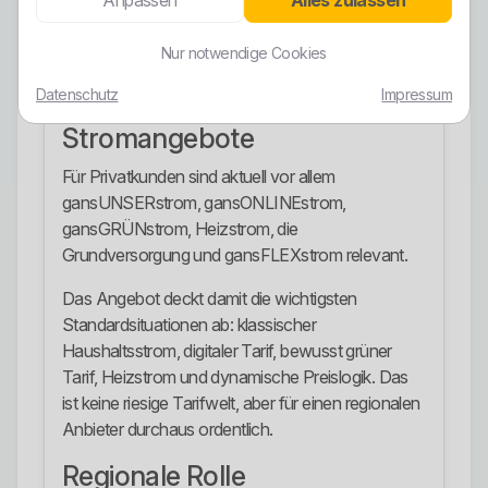
Anpassen
Alles zulassen
Produkt, das den grünen Anspruch noch einmal
ausdrücklich in den Vordergrund stellt. Wer
Nur notwendige Cookies
Ökostrom bewusst wählen will, findet hier eine klar
benannte Option.
Datenschutz
Impressum
Stromangebote
Für Privatkunden sind aktuell vor allem
gansUNSERstrom, gansONLINEstrom,
gansGRÜNstrom, Heizstrom, die
Grundversorgung und gansFLEXstrom relevant.
Das Angebot deckt damit die wichtigsten
Standardsituationen ab: klassischer
Haushaltsstrom, digitaler Tarif, bewusst grüner
Tarif, Heizstrom und dynamische Preislogik. Das
ist keine riesige Tarifwelt, aber für einen regionalen
Anbieter durchaus ordentlich.
Regionale Rolle