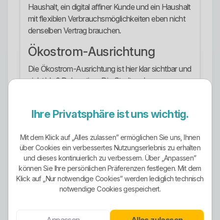
Haushalt, ein digital affiner Kunde und ein Haushalt
mit flexiblen Verbrauchsmöglichkeiten eben nicht
denselben Vertrag brauchen.
Ökostrom-Ausrichtung
Die Ökostrom-Ausrichtung ist hier klar sichtbar und
nicht bloß Dekoration. Die Stadtwerke
kommunizieren, dass alle Stromtarife auf
zertifiziertem Grünstrom aus erneuerbaren Quellen
Ihre Privatsphäre ist uns wichtig.
basieren. Der größte Teil stammt laut
Tarifdarstellung aus kleinen Wasserkraftanlagen.
Mit dem Klick auf „Alles zulassen” ermöglichen Sie uns, Ihnen
Zusätzlich haben die Stadtwerke angekündigt,
über Cookies ein verbessertes Nutzungserlebnis zu erhalten
und dieses kontinuierlich zu verbessern. Über „Anpassen”
dass seit dem 1. Januar 2026 alle Privat- und
können Sie Ihre persönlichen Präferenzen festlegen. Mit dem
Gewerbekunden automatisch mit Grünstrom
Klick auf „Nur notwendige Cookies” werden lediglich technisch
versorgt werden. Das ist deutlich mehr als ein
notwendige Cookies gespeichert.
einzelnes grünes Nischenprodukt.
Mit gansGRÜNstrom gibt es außerdem ein