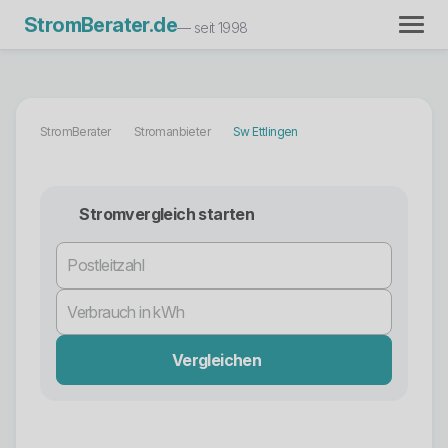
StromBerater.de
— seit 1998
StromBerater
Stromanbieter
Sw Ettlingen
Stromvergleich starten
Vergleichen