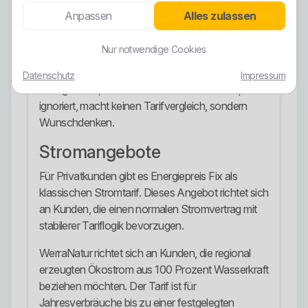
verbunden.
Anpassen
Alles zulassen
Trotzdem gilt: Ökostrom ist kein Freifahrtschein.
Nur notwendige Cookies
Wer nur auf „100 Prozent Ökostrom“ schaut und
Grundpreis, Arbeitspreis, Laufzeit, Kündigungsfrist,
Datenschutz
Impressum
Preisgarantie, Zählertechnik und Verbrauchsprofil
ignoriert, macht keinen Tarifvergleich, sondern
Wunschdenken.
Stromangebote
Für Privatkunden gibt es Energiepreis Fix als
klassischen Stromtarif. Dieses Angebot richtet sich
an Kunden, die einen normalen Stromvertrag mit
stabilerer Tariflogik bevorzugen.
WerraNatur richtet sich an Kunden, die regional
erzeugten Ökostrom aus 100 Prozent Wasserkraft
beziehen möchten. Der Tarif ist für
Jahresverbräuche bis zu einer festgelegten