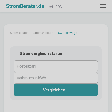
StromBerater.de
— seit 1998
StromBerater
Stromanbieter
Sw Eschwege
Stromvergleich starten
Vergleichen