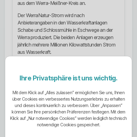
aus dem Werra-Meißner-Kreis an.
Der WerraNatur-Strom wird nach
Anbieterangaben in den Wasserkraftanlagen
Schabe und Schlossmühle in Eschwege an der
Werra produziert. Die beiden Anlagen erzeugen
jährlich mehrere Millionen Kilowattstunden Strom
aus Wasserkraft.
Zusätzlich gibt es Ökostrom-Optionen wie
HydroEnergy und WindStrom. HydroEnergy kann
Ihre Privatsphäre ist uns wichtig.
als Ökostromoption zu einem Wahltarif
hinzugebucht werden. WindStrom basiert auf
Mit dem Klick auf „Alles zulassen” ermöglichen Sie uns, Ihnen
Strom aus Windenergie aus dem Windpark
über Cookies ein verbessertes Nutzungserlebnis zu erhalten
Kreuzstein.
und dieses kontinuierlich zu verbessern. Über „Anpassen”
können Sie Ihre persönlichen Präferenzen festlegen. Mit dem
Positiv ist der regionale Bezug. Der Ökostrom wird
Klick auf „Nur notwendige Cookies” werden lediglich technisch
nicht nur abstrakt über Herkunftsnachweise
notwendige Cookies gespeichert.
beworben, sondern konkret mit Anlagen und
Energieerzeugung im regionalen Umfeld