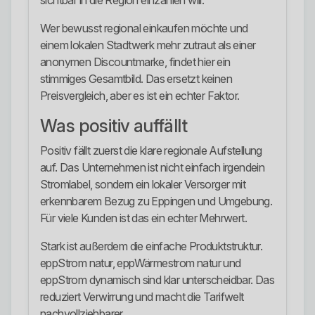
sichtbar in die Region einzahlen will.
Wer bewusst regional einkaufen möchte und
einem lokalen Stadtwerk mehr zutraut als einer
anonymen Discountmarke, findet hier ein
stimmiges Gesamtbild. Das ersetzt keinen
Preisvergleich, aber es ist ein echter Faktor.
Was positiv auffällt
Positiv fällt zuerst die klare regionale Aufstellung
auf. Das Unternehmen ist nicht einfach irgendein
Stromlabel, sondern ein lokaler Versorger mit
erkennbarem Bezug zu Eppingen und Umgebung.
Für viele Kunden ist das ein echter Mehrwert.
Stark ist außerdem die einfache Produktstruktur.
eppStrom natur, eppWärmestrom natur und
eppStrom dynamisch sind klar unterscheidbar. Das
reduziert Verwirrung und macht die Tarifwelt
nachvollziehbarer.