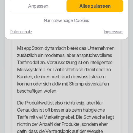
Ökostromprodukt positioniert. Für Kunden mit
Anpassen
Alles zulassen
elektrischer Wärmeanwendung gibt es mit
eppWärmestrom natur ein gesondertes Produkt.
Nur notwendige Cookies
Das ist sinnvoll, weil Wärmestrom nicht sauber in
jeden normalen Haushaltstarif gepresst werden
Datenschutz
Impressum
sollte.
Mit eppStrom dynamisch bietet das Unternehmen
zusätzlich ein modernes, aber anspruchsvolleres
Tarifmodell an. Voraussetzung ist ein intelligentes
Messsystem. Der Tarif richtet sich damit eher an
Kunden, die ihren Verbrauch bewusst steuern
können oder sich aktiv mit Strompreisverläufen
beschäftigen wollen.
Die Produktwelt ist also nicht riesig, aber klar.
Genau das ist oft besser als zehn halbgleiche
Tarife mit viel Marketingnebel. Die Schwäche liegt
nicht in der Anzahl der Produkte, sondern eher
darin, dass die Vertragslogik auf der Website