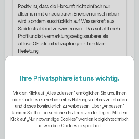
Positiv ist, dass die Herkunft nicht einfach nur
allgemein mit erneuerbaren Energien umschrieben
wird, sondern ausdrücklich auf Wasserkraft aus
Süddeutschland verwiesen wird. Das schafft mehr
Profil und ist vermarktungsseitig sauberer als
diffuse Ökostrombehauptungen ohne klare
Herleitung.
Trotzdem gilt auch hier: Grünes Marketing ersetzt
keine Vertragsprüfung. Ein ökologisch klingender
Ihre Privatsphäre ist uns wichtig.
Tarif kann gut sein, aber entscheidend bleibt, ob
die Tarifstruktur, die Laufzeit und die
Nutzungsbedingungen wirklich passen.
Mit dem Klick auf „Alles zulassen” ermöglichen Sie uns, Ihnen
über Cookies ein verbessertes Nutzungserlebnis zu erhalten
Stromangebote
und dieses kontinuierlich zu verbessern. Über „Anpassen”
können Sie Ihre persönlichen Präferenzen festlegen. Mit dem
Für normale Haushalte steht vor allem eppStrom
Klick auf „Nur notwendige Cookies” werden lediglich technisch
natur im Mittelpunkt. Das ist der zentrale
notwendige Cookies gespeichert.
Standardtarif im Strombereich und klar als