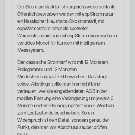
Die Stromtarifstruktur ist vergleichsweise schlank.
Öffentlich beworben werden mit eppStrom natur
ein klassischer Haushalts-Ökostromtarif, mit
eppWärmestrom natur ein spezieller
Wärmestromtarif und mit eppStrom dynamisch ein
variables Modell für Kunden mit intelligentem
Messsystem.
Der klassische Stromtarif wird mit 12 Monaten
Preisgarantie und 12 Monaten
Mindestvertragslaufzeit beworben. Das klingt
solide. Allerdings sollte man hier nicht blind
vertrauen, weil die eingeblendeten AGB in der
mobilen Fassung eine Verlängerung um jeweils 6
Monate und eine Kündigungsfrist von 6 Wochen
zum Laufzeitende beschreiben. So ein
Widerspruch ist kein Detail, sondern genau der
Punkt, den man vor Abschluss sauber prüfen
muss.