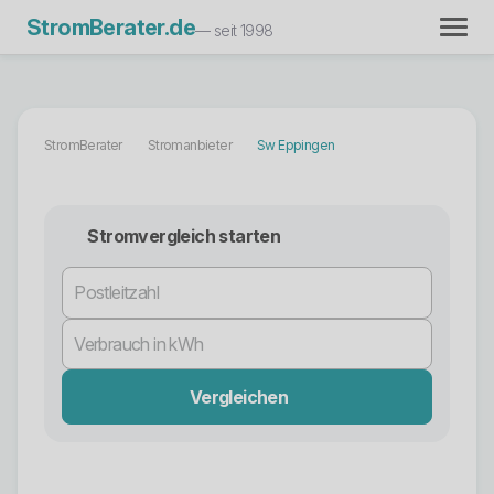
StromBerater.de
— seit 1998
StromBerater
Stromanbieter
Sw Eppingen
Stromvergleich starten
Vergleichen