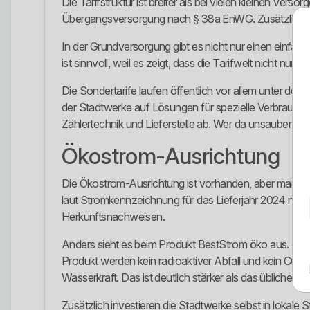
Die Tarifstruktur ist breiter als bei vielen kleinen Ve
Übergangsversorgung nach § 38a EnWG. Zusätzlich ver
In der Grundversorgung gibt es nicht nur einen einfac
ist sinnvoll, weil es zeigt, dass die Tarifwelt nicht nu
Die Sondertarife laufen öffentlich vor allem unter der
der Stadtwerke auf Lösungen für spezielle Verbrauchss
Zählertechnik und Lieferstelle ab. Wer da unsauber prüf
Ökostrom-Ausrichtung
Die Ökostrom-Ausrichtung ist vorhanden, aber man s
laut Stromkennzeichnung für das Lieferjahr 2024 nicht
Herkunftsnachweisen.
Anders sieht es beim Produkt BestStrom öko aus. Die
Produkt werden kein radioaktiver Abfall und kein CO
Wasserkraft. Das ist deutlich stärker als das übliche w
Zusätzlich investieren die Stadtwerke selbst in lokal