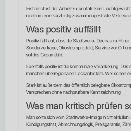
Historisch ist der Anbieter ebenfalls kein Leichtgewic
nicht um eine kurzfristig zusammengeklickte Vertriebs
Was positiv auffällt
Positiv fällt auf, dass die Stadtwerke Dachau nicht nu
Sonderverträge, Ökostromprodukt, Service vor Ort 
solides Gesamtbild.
Ebenfalls positiv ist die kommunale Verankerung. Das s
manchen überregionalen Lockanbietern. Wer schon einma
Stark ist außerdem das öffentlich belegbare Ökostromp
Versprechen ohne nachprüfbare Kennzeichnung.
Was man kritisch prüfen so
Man sollte sich vom Stadtwerke-Image nicht einlullen 
Kündigungsfrist, Abrechnungslogik, Preisgarantie, Zäh