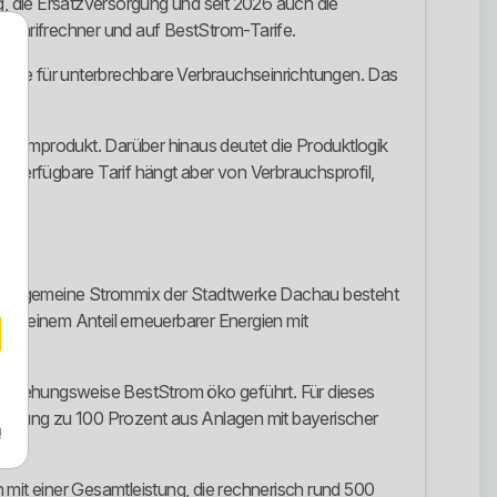
ung, die Ersatzversorgung und seit 2026 auch die
 Tarifrechner und auf BestStrom-Tarife.
 sowie für unterbrechbare Verbrauchseinrichtungen. Das
ostromprodukt. Darüber hinaus deutet die Produktlogik
e verfügbare Tarif hängt aber von Verbrauchsprofil,
r allgemeine Strommix der Stadtwerke Dachau besteht
und einem Anteil erneuerbarer Energien mit
beziehungsweise BestStrom öko geführt. Für dieses
chnung zu 100 Prozent aus Anlagen mit bayerischer
m
 mit einer Gesamtleistung, die rechnerisch rund 500