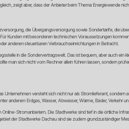
gleich, zeigt aber, dass der Anbieter beim Thema Energiewende nicht
satzversorgung, die Übergangsversorgung sowie Sondertarife, die ü
t. Für Kunden mit besonderen technischen Voraussetzungen komm
er anderen steuerbaren Verbrauchseinrichtungen in Betracht.
iegsstelle in die Sondervertragswelt. Das ist bequem, aber auch ein kle
 sollte man sich nicht vom Rechner allein führen lassen, sondern prüf
Das Unternehmen versteht sich nicht nur als Stromlieferant, sondern
nter anderem Erdgas, Wasser, Abwasser, Wärme, Bäder, Verkehr u
n Online-Stromanbietern. Die Stadtwerke sind tief in die örtliche Inf
biet der Stadtwerke Dachau sind sie zudem grundzuständiger Messste