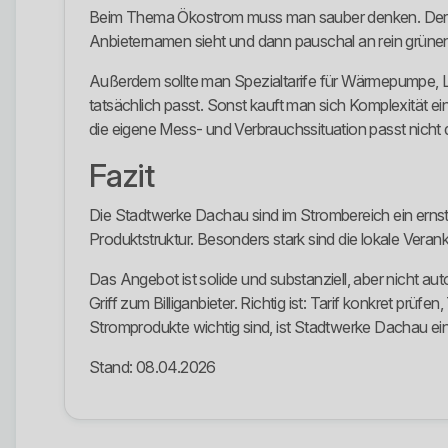
Beim Thema Ökostrom muss man sauber denken. Der al
Anbieternamen sieht und dann pauschal an rein grünen 
Außerdem sollte man Spezialtarife für Wärmepumpe, L
tatsächlich passt. Sonst kauft man sich Komplexität ei
die eigene Mess- und Verbrauchssituation passt nicht 
Fazit
Die Stadtwerke Dachau sind im Strombereich ein ernst
Produktstruktur. Besonders stark sind die lokale Ver
Das Angebot ist solide und substanziell, aber nicht a
Griff zum Billiganbieter. Richtig ist: Tarif konkret pr
Stromprodukte wichtig sind, ist Stadtwerke Dachau ein
Stand: 08.04.2026