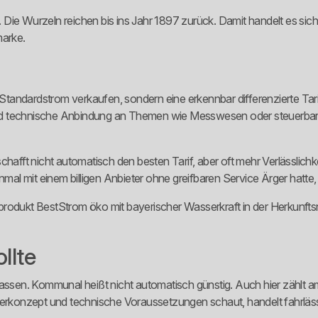
ht. Die Wurzeln reichen bis ins Jahr 1897 zurück. Damit handelt es s
marke.
r Standardstrom verkaufen, sondern eine erkennbar differenzierte Tar
und technische Anbindung an Themen wie Messwesen oder steuerba
chafft nicht automatisch den besten Tarif, aber oft mehr Verlässlichk
l mit einem billigen Anbieter ohne greifbaren Service Ärger hatte, 
rodukt BestStrom öko mit bayerischer Wasserkraft in der Herkunftsna
llte
lassen. Kommunal heißt nicht automatisch günstig. Auch hier zählt am
lerkonzept und technische Voraussetzungen schaut, handelt fahrläss