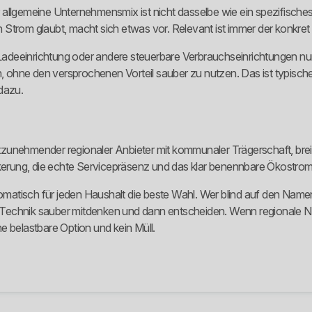
lgemeine Unternehmensmix ist nicht dasselbe wie ein spezifische
Strom glaubt, macht sich etwas vor. Relevant ist immer der konkret 
adeeinrichtung oder andere steuerbare Verbrauchseinrichtungen nu
n, ohne den versprochenen Vorteil sauber zu nutzen. Das ist typische
dazu.
zunehmender regionaler Anbieter mit kommunaler Trägerschaft, breit
ankerung, die echte Servicepräsenz und das klar benennbare Ökostro
utomatisch für jeden Haushalt die beste Wahl. Wer blind auf den Name
üfen, Technik sauber mitdenken und dann entscheiden. Wenn regionale 
e belastbare Option und kein Müll.