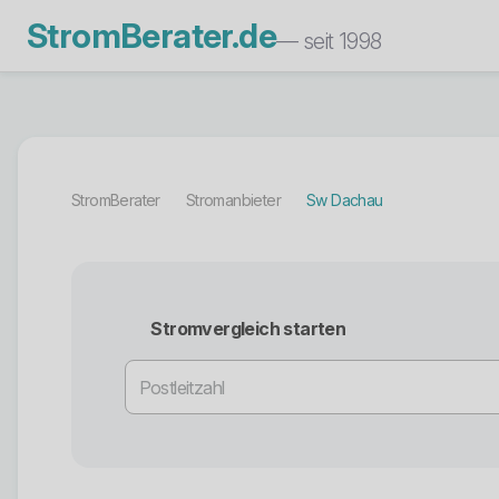
StromBerater.de
— seit 1998
StromBerater
Stromanbieter
Sw Dachau
Stromvergleich starten