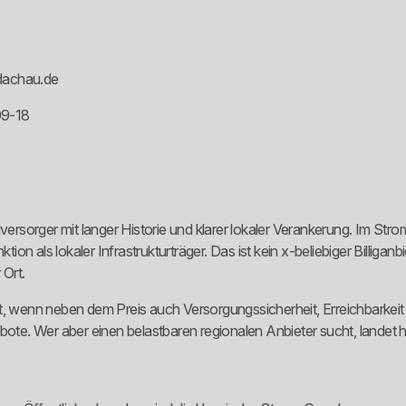
dachau.de
09-18
sorger mit langer Historie und klarer lokaler Verankerung. Im Stro
tion als lokaler Infrastrukturträger. Das ist kein x-beliebiger Billiga
Ort.
t, wenn neben dem Preis auch Versorgungssicherheit, Erreichbarkeit
bote. Wer aber einen belastbaren regionalen Anbieter sucht, landet hi