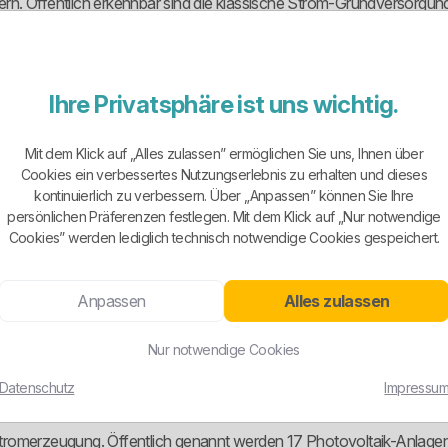
rsorgern. Öffentlich erkennbar sind die klassische Strom-Grundversorg
weisen die Stadtwerke auf vergünstigte Sonderverträge über ihren
hen Haushaltsstromtarif, sondern auch Varianten für Zweitarifzähler
r auf den Standardhaushalt ohne besondere Technik ausgelegt ist.
Ihre Privatsphäre ist uns wichtig.
 BestStrom-Systematik. Klar erkennbar ist dabei insbesondere ein Ök
Mit dem Klick auf „Alles zulassen” ermöglichen Sie uns, Ihnen über
ituationen wie E-Mobilität oder steuerbare Anlagen hin. Der konkret
Cookies ein verbessertes Nutzungserlebnis zu erhalten und dieses
t, kauft schnell am Bedarf vorbei.
kontinuierlich zu verbessern. Über „Anpassen” können Sie Ihre
persönlichen Präferenzen festlegen. Mit dem Klick auf „Nur notwendige
Cookies” werden lediglich technisch notwendige Cookies gespeichert.
ollte sauber zwischen Gesamtmix und Produktmix unterscheiden. De
 aus reinem Ökostrom, sondern aus einem Mix mit fossilen Anteilen 
Anpassen
Alles zulassen
Nur notwendige Cookies
ses Produkt wird in der Stromkennzeichnung als 100 Prozent Öko- 
2 ausgewiesen. Die Herkunftsnachweise stammen dabei laut Kennzei
Datenschutz
Impressu
eichgespülte Öko-Marketing vieler Anbieter.
e Stromerzeugung. Öffentlich genannt werden 17 Photovoltaik-Anlagen