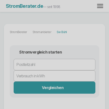
StromBerater.de
— seit 1998
StromBerater
Stromanbieter
Sw Bühl
Stromvergleich starten
Vergleichen