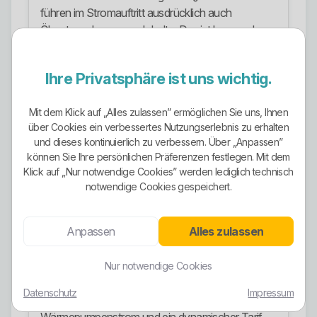
führen im Stromauftritt ausdrücklich auch
Ökostrom-bezogene Inhalte. Das ist besser als
reines grünes Werbegeschwätz ohne Nachweis.
Gleichzeitig gilt wie immer: Nicht jedes ökologische
Ihre Privatsphäre ist uns wichtig.
Versprechen ist automatisch für jeden Tarif
identisch. Entscheidend ist der konkret gewählte
Mit dem Klick auf „Alles zulassen” ermöglichen Sie uns, Ihnen
Vertrag und nicht nur der Unternehmensname.
über Cookies ein verbessertes Nutzungserlebnis zu erhalten
und dieses kontinuierlich zu verbessern. Über „Anpassen”
Wer es genau wissen will, muss die
können Sie Ihre persönlichen Präferenzen festlegen. Mit dem
Stromkennzeichnung und das ausgewählte
Klick auf „Nur notwendige Cookies” werden lediglich technisch
Produkt zusammen lesen, statt sich von grünen
notwendige Cookies gespeichert.
Begriffen einlullen zu lassen.
Stromangebote
Anpassen
Alles zulassen
Im Strombereich ist das Angebot für Privatkunden
breit genug, um mehrere typische
Nur notwendige Cookies
Nutzungsszenarien abzudecken. Sichtbar sind
Datenschutz
Impressum
normale Haushaltsstromprodukte, Heizstrom,