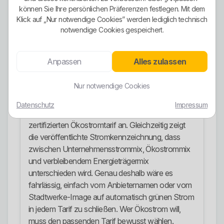
Wärmepumpen und Strom zum Heizen. Das ist
können Sie Ihre persönlichen Präferenzen festlegen. Mit dem
sinnvoll, weil damit klassische Haushalte und
Klick auf „Nur notwendige Cookies” werden lediglich technisch
spezielle Verbrauchsarten abgedeckt werden. Es
notwendige Cookies gespeichert.
ist aber kein künstlich aufgeblasener Tarifzirkus mit
endlosen Varianten.
Anpassen
Alles zulassen
Ökostrom-Ausrichtung
Nur notwendige Cookies
Die Ökostrom-Ausrichtung ist hier klar erkennbar,
aber man muss sauber unterscheiden. Mit BraVo
Datenschutz
Impressum
natur bieten die Stadtwerke ausdrücklich einen
zertifizierten Ökostromtarif an. Gleichzeitig zeigt
die veröffentlichte Stromkennzeichnung, dass
zwischen Unternehmensstrommix, Ökostrommix
und verbleibendem Energieträgermix
unterschieden wird. Genau deshalb wäre es
fahrlässig, einfach vom Anbieternamen oder vom
Stadtwerke-Image auf automatisch grünen Strom
in jedem Tarif zu schließen. Wer Ökostrom will,
muss den passenden Tarif bewusst wählen.