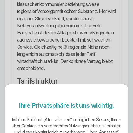
klassischer kommunaler beziehungsweise
regionaler Versorger mit echter Substanz. Hier wird
nicht nur Strom verkauft, sondern auch
Netzverantwortung übernommen. Für viele
Haushalte ist das im Alltag mehr wert als irgendein
aggressiv beworbener Locktarif mit schwachem
Service. Gleichzeitig heißt regionale Nähe noch
lange nicht automatisch, dass jeder Tarif
wirtschaftlich stark ist. Der konkrete Vertrag bleibt
entscheidend.
Tarifstruktur
Die Tarifstruktur ist für einen Regionalversorger
ordentlich und nachvollziehbar aufgebaut.
Ihre Privatsphäre ist uns wichtig.
Öffentlich sichtbar sind die Grundversorgung, der
Ökostromtarif BraVo natur, ein Tarif mit
Mit dem Klick auf „Alles zulassen” ermöglichen Sie uns, Ihnen
Festpreisgarantie unter der Bezeichnung BraVo fix
über Cookies ein verbessertes Nutzungserlebnis zu erhalten
sowie spezielle Stromangebote für
und dieses kontinuierlich zu verbessern. Über „Anpassen”