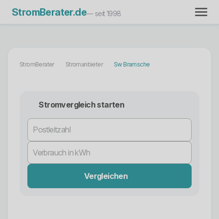
StromBerater.de
— seit 1998
StromBerater
Stromanbieter
Sw Bramsche
Stromvergleich starten
Vergleichen