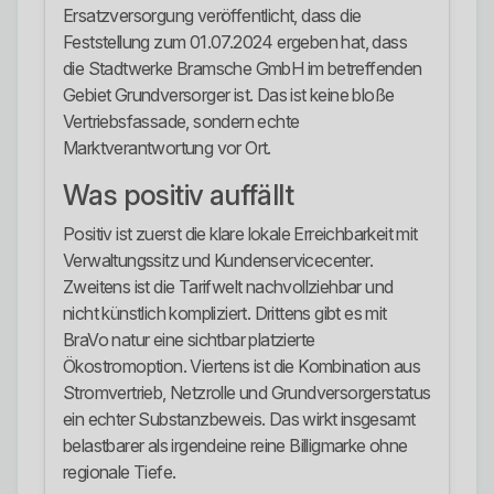
Ersatzversorgung veröffentlicht, dass die
Feststellung zum 01.07.2024 ergeben hat, dass
die Stadtwerke Bramsche GmbH im betreffenden
Gebiet Grundversorger ist. Das ist keine bloße
Vertriebsfassade, sondern echte
Marktverantwortung vor Ort.
Was positiv auffällt
Positiv ist zuerst die klare lokale Erreichbarkeit mit
Verwaltungssitz und Kundenservicecenter.
Zweitens ist die Tarifwelt nachvollziehbar und
nicht künstlich kompliziert. Drittens gibt es mit
BraVo natur eine sichtbar platzierte
Ökostromoption. Viertens ist die Kombination aus
Stromvertrieb, Netzrolle und Grundversorgerstatus
ein echter Substanzbeweis. Das wirkt insgesamt
belastbarer als irgendeine reine Billigmarke ohne
regionale Tiefe.