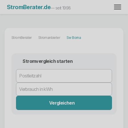
StromBerater.de
— seit 1998
StromBerater
Stromanbieter
Sw Borna
Stromvergleich starten
Vergleichen