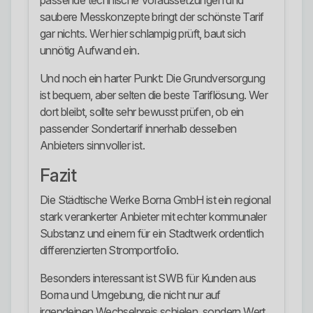
passende technische Voraussetzungen und
saubere Messkonzepte bringt der schönste Tarif
gar nichts. Wer hier schlampig prüft, baut sich
unnötig Aufwand ein.
Und noch ein harter Punkt: Die Grundversorgung
ist bequem, aber selten die beste Tariflösung. Wer
dort bleibt, sollte sehr bewusst prüfen, ob ein
passender Sondertarif innerhalb desselben
Anbieters sinnvoller ist.
Fazit
Die Städtische Werke Borna GmbH ist ein regional
stark verankerter Anbieter mit echter kommunaler
Substanz und einem für ein Stadtwerk ordentlich
differenzierten Stromportfolio.
Besonders interessant ist SWB für Kunden aus
Borna und Umgebung, die nicht nur auf
irgendeinen Wechselpreis schielen, sondern Wert