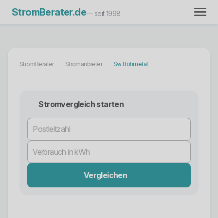
StromBerater.de
— seit 1998
StromBerater
Stromanbieter
Sw Böhmetal
Stromvergleich starten
Vergleichen