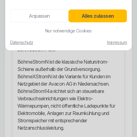
denkt schlampig.
Stromangebote
Anpassen
Alles zulassen
Öffentlich klar erkennbar sind die Grund- und
Nur notwendige Cookies
Ersatzversorgung, böhmeStromN,
böhmeXStromN, böhmeStrom14a und
Datenschutz
Impressum
böhmeStrom Flex.
BöhmeStromN ist die klassische Naturstrom-
Schiene außerhalb der Grundversorgung.
BöhmeXStromN ist die Variante für Kunden im
Netzgebiet der Avacon AG in Niedersachsen.
BöhmeStrom14a richtet sich an steuerbare
Verbrauchseinrichtungen wie Elektro-
Wärmepumpen, nicht öffentliche Ladepunkte für
Elektromobile, Anlagen zur Raumkühlung und
Stromspeicher mit entsprechender
Netzanschlussleistung.