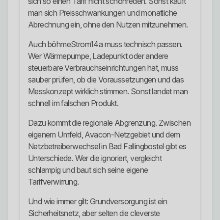
sich so einen Tarif nicht schönreden. Sonst kauft
man sich Preisschwankungen und monatliche
Abrechnung ein, ohne den Nutzen mitzunehmen.
Auch böhmeStrom14a muss technisch passen.
Wer Wärmepumpe, Ladepunkt oder andere
steuerbare Verbrauchseinrichtungen hat, muss
sauber prüfen, ob die Voraussetzungen und das
Messkonzept wirklich stimmen. Sonst landet man
schnell im falschen Produkt.
Dazu kommt die regionale Abgrenzung. Zwischen
eigenem Umfeld, Avacon-Netzgebiet und dem
Netzbetreiberwechsel in Bad Fallingbostel gibt es
Unterschiede. Wer die ignoriert, vergleicht
schlampig und baut sich seine eigene
Tarifverwirrung.
Und wie immer gilt: Grundversorgung ist ein
Sicherheitsnetz, aber selten die cleverste