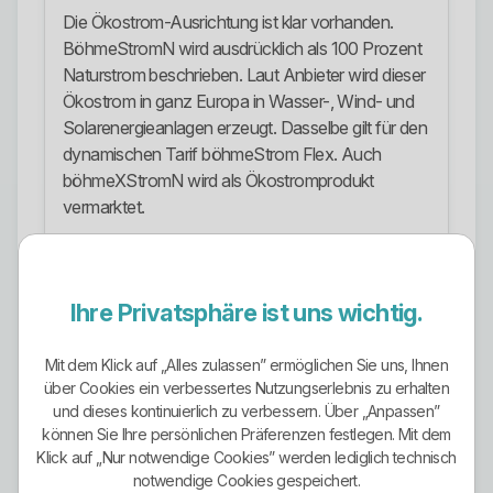
Die Ökostrom-Ausrichtung ist klar vorhanden.
BöhmeStromN wird ausdrücklich als 100 Prozent
Naturstrom beschrieben. Laut Anbieter wird dieser
Ökostrom in ganz Europa in Wasser-, Wind- und
Solarenergieanlagen erzeugt. Dasselbe gilt für den
dynamischen Tarif böhmeStrom Flex. Auch
böhmeXStromN wird als Ökostromprodukt
vermarktet.
Positiv ist, dass die Stadtwerke diesen Punkt nicht
nur diffus andeuten, sondern mehrere klar
benannte Ökostromschienen führen. Das ist
Ihre Privatsphäre ist uns wichtig.
besser als das übliche weichgespülte Gerede
ohne konkrete Produkttrennung.
Mit dem Klick auf „Alles zulassen” ermöglichen Sie uns, Ihnen
über Cookies ein verbessertes Nutzungserlebnis zu erhalten
Trotzdem sollte man nicht blind alles gleichsetzen.
und dieses kontinuierlich zu verbessern. Über „Anpassen”
Ein grüner Sondertarif ist etwas anderes als eine
können Sie Ihre persönlichen Präferenzen festlegen. Mit dem
pauschale Aussage über jeden einzelnen
Klick auf „Nur notwendige Cookies” werden lediglich technisch
Stromvertrag des Hauses. Wer das vermischt,
notwendige Cookies gespeichert.