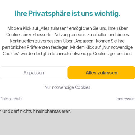
X.
Ihre Privatsphäre ist uns wichtig.
terschiedlicher Erstlaufzeit. Das ist sinnvoll, weil manche Kunden eh
Mit dem Klick auf „Alles zulassen” ermöglichen Sie uns, Ihnen über
 Standardtarif. Damit ist die Produktwelt zumindest klar genug getren
Cookies ein verbessertes Nutzungserlebnis zu erhalten und dieses
kontinuierlich zu verbessern. Über „Anpassen” können Sie Ihre
persönlichen Präferenzen festlegen. Mit dem Klick auf „Nur notwendige
Cookies” werden lediglich technisch notwendige Cookies gespeichert.
 nach der aktuellen Produktlogik nicht einfach pauschal als Anbiete
Anpassen
Alles zulassen
ich als Zusatzoption ausgewiesen. Das ist ein wichtiger Unterschie
Nur notwendige Cookies
ren Kram.
Datenschutz
Impressu
benannt wird und nicht irgendwo im Kleingedruckten verschwindet. F
und darf nichts hineinphantasieren.