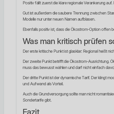
Positiv fällt zuerst die klare regionale Verankerung a
Gut ist außerdem die saubere Trennung zwischen Stand
Modelle nur unter neuen Namen aufblasen.
Ebenfalls positiv ist, dass die Ökostrom-Option offen b
Was man kritisch prüfen so
Der erste kritische Punkt ist glasklar: Regional heißt
Der zweite Punkt betrifft die Ökostrom-Ausrichtung. Ök
muss das bewusst wählen und darf nicht einfach davon
Der dritte Punkt ist der dynamische Tarif. Der klingt mo
und Aufwand als Vorteil.
Auch die Grundversorgung sollte man nicht romantisier
Sondertarife gibt.
Fazit