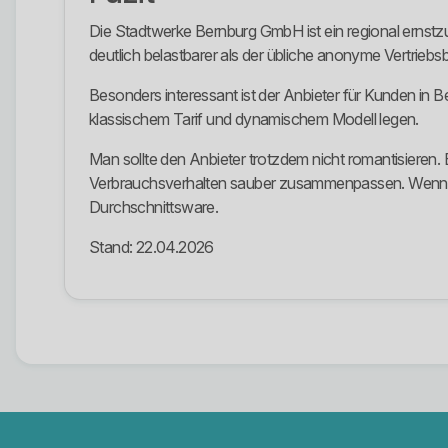
Die Stadtwerke Bernburg GmbH ist ein regional ernstzun
deutlich belastbarer als der übliche anonyme Vertriebs
Besonders interessant ist der Anbieter für Kunden in
klassischem Tarif und dynamischem Modell legen.
Man sollte den Anbieter trotzdem nicht romantisieren.
Verbrauchsverhalten sauber zusammenpassen. Wenn das 
Durchschnittsware.
Stand: 22.04.2026