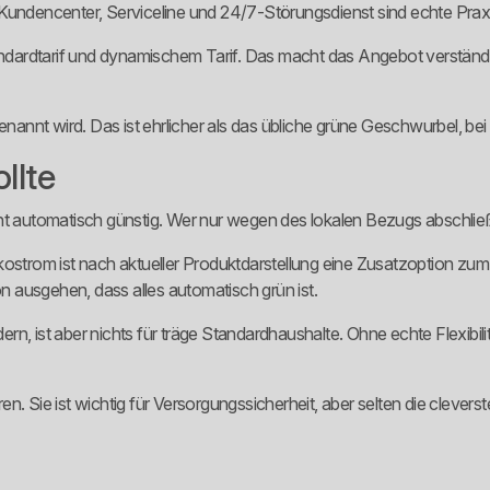
uf. Kundencenter, Serviceline und 24/7-Störungsdienst sind echte Prax
ardtarif und dynamischem Tarif. Das macht das Angebot verständlich
enannt wird. Das ist ehrlicher als das übliche grüne Geschwurbel, bei
llte
 nicht automatisch günstig. Wer nur wegen des lokalen Bezugs abschli
ostrom ist nach aktueller Produktdarstellung eine Zusatzoption zum 
 ausgehen, dass alles automatisch grün ist.
dern, ist aber nichts für träge Standardhaushalte. Ohne echte Flexibili
en. Sie ist wichtig für Versorgungssicherheit, aber selten die clev