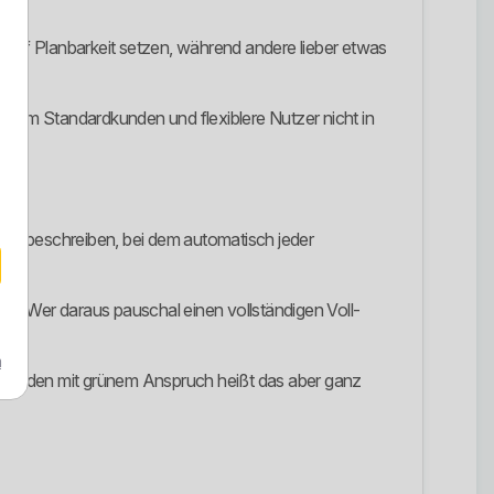
er auf Planbarkeit setzen, während andere lieber etwas
nt, um Standardkunden und flexiblere Nutzer nicht in
r zu beschreiben, bei dem automatisch jeder
d. Wer daraus pauschal einen vollständigen Voll-
m
ür Kunden mit grünem Anspruch heißt das aber ganz