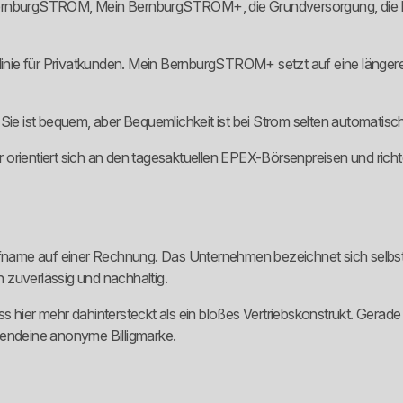
 BernburgSTROM, Mein BernburgSTROM+, die Grundversorgung, die
ie für Privatkunden. Mein BernburgSTROM+ setzt auf eine längere Er
 Sie ist bequem, aber Bequemlichkeit ist bei Strom selten automatisc
rientiert sich an den tagesaktuellen EPEX-Börsenpreisen und richtet
rifname auf einer Rechnung. Das Unternehmen bezeichnet sich selbst
 zuverlässig und nachhaltig.
ass hier mehr dahintersteckt als ein bloßes Vertriebskonstrukt. Gerade
irgendeine anonyme Billigmarke.