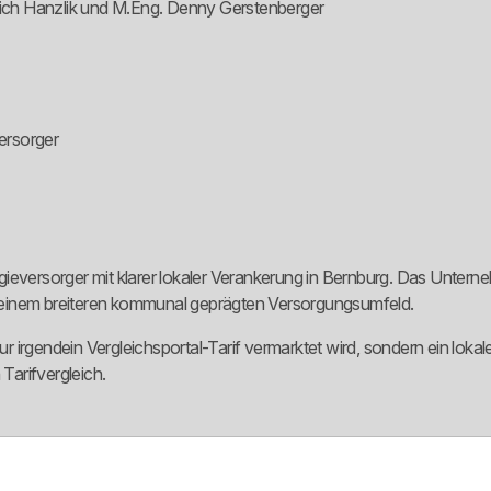
trich Hanzlik und M.Eng. Denny Gerstenberger
ersorger
eversorger mit klarer lokaler Verankerung in Bernburg. Das Unternehm
 einem breiteren kommunal geprägten Versorgungsumfeld.
ur irgendein Vergleichsportal-Tarif vermarktet wird, sondern ein lokal
 Tarifvergleich.
 aufgeblasen. Sichtbar sind die Grundversorgung, die Ersatzversorgu