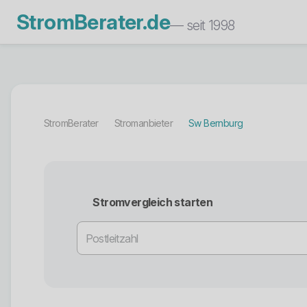
StromBerater.de
— seit 1998
StromBerater
Stromanbieter
Sw Bernburg
Stromvergleich starten