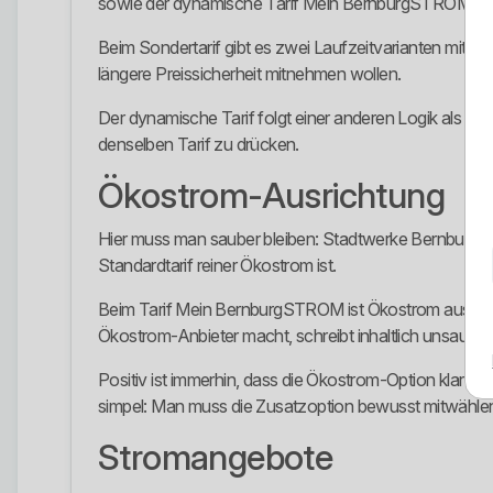
sowie der dynamische Tarif Mein BernburgSTROM fle
Beim Sondertarif gibt es zwei Laufzeitvarianten mit un
längere Preissicherheit mitnehmen wollen.
Der dynamische Tarif folgt einer anderen Logik als der
denselben Tarif zu drücken.
Ökostrom-Ausrichtung
Hier muss man sauber bleiben: Stadtwerke Bernburg ist
Standardtarif reiner Ökostrom ist.
Beim Tarif Mein BernburgSTROM ist Ökostrom ausdrückl
Ökostrom-Anbieter macht, schreibt inhaltlich unsaube
Positiv ist immerhin, dass die Ökostrom-Option klar 
simpel: Man muss die Zusatzoption bewusst mitwählen 
Stromangebote