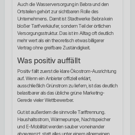
Auch die Wasserversorgung in Bebra und den
Ortsteilen gehört zur sichtbaren Rolle des
Unternehmens. Damit ist Stadtwerke Bebra kein
bloßer Tarifverkäufer, sondern Teil der örtlichen
Versorgungsstruktur. Das ist im Alltag oft deutlich
mehr wert als ein theoretisch etwas billigerer
Vertrag ohne greifbare Zuständigkeit.
Was positiv auffällt
Positiv fällt zuerst die klare Ökostrom-Ausrichtung
auf. Wenn ein Anbieter offiziell erklärt,
ausschließlich Grünstrom zu liefern, ist das deutlich
belastbarer als das übliche grüne Marketing-
Gerede vieler Wettbewerber.
Gut ist außerdem die sinnvolle Tariftrennung.
Haushaltsstrom, Wärmepumpe, Nachtspeicher
und E-Mobilität werden sauber voneinander
abgegrenzt, statt alles unter einem allgemeinen