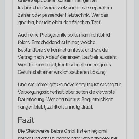
Universalprodukte, sondern hängen an
technischen Voraussetzungen wie separatem
Zähler oder passender Heiztechnik. Wer das
ignoriert, bestellt leicht den falschen Tarif.
Auch eine Preisgarantie sollte man nicht blind
feiern. Entscheidend ist immer, welche
Bestandteile sie konkret umfasst und wie der
Vertrag nach Ablauf der ersten Laufzeit aussieht.
Wer das nicht prüft, kauft schnell nur ein gutes
Gefühl statt einer wirklich sauberen Lösung.
Und wie immer gilt: Grundversorgung ist wichtig für
Versorgungssicherheit, aber selten die cleverste
Dauerlösung. Wer dort nur aus Bequemlichkeit
hängen bleibt, zahlt oft unnötig drauf.
Fazit
Die Stadtwerke Bebra GmbH ist ein regional
solider und ernstzunehmender Stromanbieter mit