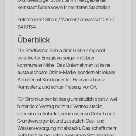
Grundversorger Strom: Ja, im Netzgebiet der
Kernstadt Bebra sowie in mehreren Stadtteilen
Entstördienst Strom / Wasser / Abwasser: 0800
3410134
Überblick
Die Stadtwerke Bebra GmbH ist ein regional
verankerter Energieversorger mit klarer
kommunaler Nähe. Das Unternehmen ist keine
austauschbare Online-Marke, sondern ein lokaler
Anbieter mit Kundencenter, Hausanschluss-
Kompetenz und echter Präsenz vor Ort.
Für Stromkunden ist das grundsätzlich positiv, weil
hinter dem Vertrag nicht nur Vertrieb steckt,
sondern ein Anbieter, der im eigenen Gebiet auch
Grundversorger ist und zusätzlich Gas- und
Wasserversorgung mit abdeckt. Das schafft mehr
Substanz als bei vielen anonymen Strommarken.