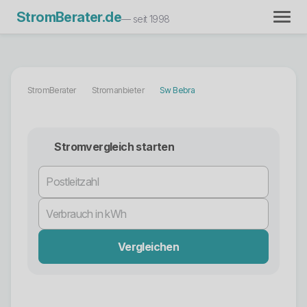
StromBerater.de
— seit 1998
StromBerater
Stromanbieter
Sw Bebra
Stromvergleich starten
Vergleichen