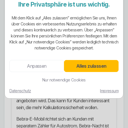
Ihre Privatsphäre ist uns wichtig.
Für Kunden ist das ein echter Pluspunkt. Man sollte
aber trotzdem nüchtern bleiben: Grünstrom ist gut,
Mit dem Klick auf „Alles zulassen” ermöglichen Sie uns, Ihnen
ersetzt aber nicht die Pflicht, Vertragslaufzeit,
über Cookies ein verbessertes Nutzungserlebnis zu erhalten
Tariflogik und die technische Eignung des eigenen
und dieses kontinuierlich zu verbessern. Über „Anpassen”
Anschlusses sauber zu prüfen.
können Sie Ihre persönlichen Präferenzen festlegen. Mit dem
Klick auf „Nur notwendige Cookies” werden lediglich technisch
Stromangebote
notwendige Cookies gespeichert.
Im sichtbaren Stromangebot spielen vor allem die
Grundversorgung, Bebra-Vario, Bebra-E-Mobil,
Anpassen
Alles zulassen
Bebra-Nacht und Bebra-WP die zentrale Rolle.
Bebra-Vario ist die naheliegende
Nur notwendige Cookies
Sondervertragslinie für normale Haushaltskunden.
Datenschutz
Impressum
Positiv ist, dass ein Tarif mit längerer Preisgarantie
angeboten wird. Das kann für Kunden interessant
sein, die mehr Kalkulationssicherheit wollen.
Bebra-E-Mobil richtet sich an Kunden mit
separatem Zähler für Autostrom. Bebra-Nacht ist