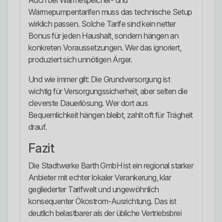
Auch bei Wärmespeicher- und
Wärmepumpentarifen muss das technische Setup
wirklich passen. Solche Tarife sind kein netter
Bonus für jeden Haushalt, sondern hängen an
konkreten Voraussetzungen. Wer das ignoriert,
produziert sich unnötigen Ärger.
Und wie immer gilt: Die Grundversorgung ist
wichtig für Versorgungssicherheit, aber selten die
cleverste Dauerlösung. Wer dort aus
Bequemlichkeit hängen bleibt, zahlt oft für Trägheit
drauf.
Fazit
Die Stadtwerke Barth GmbH ist ein regional starker
Anbieter mit echter lokaler Verankerung, klar
gegliederter Tarifwelt und ungewöhnlich
konsequenter Ökostrom-Ausrichtung. Das ist
deutlich belastbarer als der übliche Vertriebsbrei