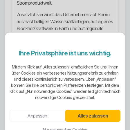
Stromproduktwelt.
Zusätzlich verweist das Unternehmen auf Strom
aus nachhaltigen Wasserkraftanlagen, auf eigenes
Blockheizkraftwerk in Barth und auf regionale
Windstromanteile. Das ist inhaltlich stärker als
bloßes grünes Etikett, auch wenn natürlich nicht
jeder gelieferte Strom physisch ausschließlich aus
Ihre Privatsphäre ist uns wichtig.
einer einzigen lokalen Anlage stammt.
Mit dem Klick auf „Alles zulassen” ermöglichen Sie uns, Ihnen
Stromangebote
über Cookies ein verbessertes Nutzungserlebnis zu erhalten
Im normalen Haushalts- und Gewerbebereich
und dieses kontinuierlich zu verbessern. Über „Anpassen”
können Sie Ihre persönlichen Präferenzen festlegen. Mit dem
spielen vor allem Vineta-Strom, Vineta-Strom
Klick auf „Nur notwendige Cookies” werden lediglich technisch
regio, Grundversorgung Strom und
notwendige Cookies gespeichert.
Ersatzversorgung Strom die Hauptrolle.
Vineta-Strom ist der Sondervertrag für Haushalts-
Anpassen
Alles zulassen
und Gewerbekunden im Stadtgebiet Barth. Vineta-
Strom regio richtet sich an Kunden im Netzgebiet
Nur notwendige Cookies