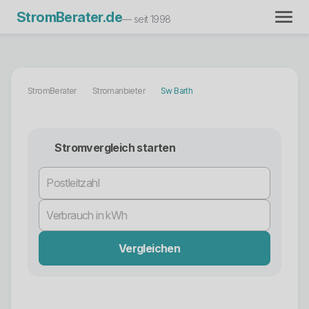
StromBerater.de
— seit 1998
StromBerater
Stromanbieter
Sw Barth
Stromvergleich starten
Vergleichen