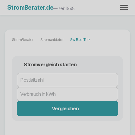
StromBerater.de
— seit 1998
StromBerater
Stromanbieter
Sw Bad Tölz
Stromvergleich starten
Vergleichen