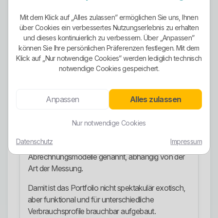
Zusätzlich werden eigene Stromtarife für
Mit dem Klick auf „Alles zulassen” ermöglichen Sie uns, Ihnen
über Cookies ein verbessertes Nutzungserlebnis zu erhalten
Unternehmen angeboten.
und dieses kontinuierlich zu verbessern. Über „Anpassen”
Beim dynamischen Tarif ist ein intelligentes
können Sie Ihre persönlichen Präferenzen festlegen. Mit dem
Klick auf „Nur notwendige Cookies” werden lediglich technisch
Messsystem mit Smart Meter und Gateway
notwendige Cookies gespeichert.
erforderlich.
Der Anbieter beschreibt den dynamischen Tarif
Anpassen
Alles zulassen
ausdrücklich als Modell mit Chancen und Risiken,
weil starke Preisschwankungen direkt beim
Nur notwendige Cookies
Kunden ankommen können.
Datenschutz
Impressum
Für Wärme- und Ladestrom werden verschiedene
Abrechnungsmodelle genannt, abhängig von der
Art der Messung.
Damit ist das Portfolio nicht spektakulär exotisch,
aber funktional und für unterschiedliche
Verbrauchsprofile brauchbar aufgebaut.