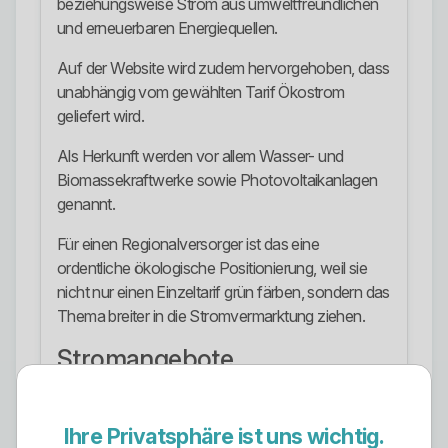
beziehungsweise Strom aus umweltfreundlichen
und erneuerbaren Energiequellen.
Auf der Website wird zudem hervorgehoben, dass
unabhängig vom gewählten Tarif Ökostrom
geliefert wird.
Als Herkunft werden vor allem Wasser- und
Biomassekraftwerke sowie Photovoltaikanlagen
genannt.
Für einen Regionalversorger ist das eine
ordentliche ökologische Positionierung, weil sie
nicht nur einen Einzeltarif grün färben, sondern das
Thema breiter in die Stromvermarktung ziehen.
Stromangebote
Das sichtbare Stromangebot umfasst die
Grundversorgung, Tölzstrom, einen dynamischen
Ihre Privatsphäre ist uns wichtig.
Tarif sowie Wärmestrom.