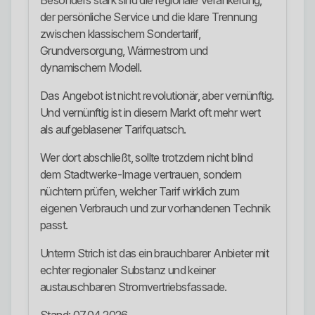
Besonders stark sind die regionale Verankerung,
der persönliche Service und die klare Trennung
zwischen klassischem Sondertarif,
Grundversorgung, Wärmestrom und
dynamischem Modell.
Das Angebot ist nicht revolutionär, aber vernünftig.
Und vernünftig ist in diesem Markt oft mehr wert
als aufgeblasener Tarifquatsch.
Wer dort abschließt, sollte trotzdem nicht blind
dem Stadtwerke-Image vertrauen, sondern
nüchtern prüfen, welcher Tarif wirklich zum
eigenen Verbrauch und zur vorhandenen Technik
passt.
Unterm Strich ist das ein brauchbarer Anbieter mit
echter regionaler Substanz und keiner
austauschbaren Stromvertriebsfassade.