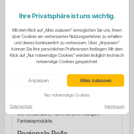
Tarifausrichtung.
Ihre Privatsphäre ist uns wichtig.
Stromangebote
Für Privatkunden stehen mit Kiss.PLUS,
Mit dem Klick auf „Alles zulassen” ermöglichen Sie uns, Ihnen
Kiss.BASIS und Kiss.EASY mehrere klar
über Cookies ein verbessertes Nutzungserlebnis zu erhalten
unterscheidbare Stromtarife zur Verfügung.
und dieses kontinuierlich zu verbessern. Über „Anpassen”
können Sie Ihre persönlichen Präferenzen festlegen. Mit dem
Daneben bestehen die gesetzliche
Klick auf „Nur notwendige Cookies” werden lediglich technisch
Grundversorgung und die Ersatzversorgung.
notwendige Cookies gespeichert.
Die Tarifauswahl richtet sich damit vor allem an
Kunden, die zwischen Planungssicherheit,
Anpassen
Alles zulassen
Flexibilität und einer schlanken Online-Lösung
wählen wollen.
Nur notwendige Cookies
Das Angebot ist nicht riesig, aber brauchbar. Lieber
Datenschutz
Impressum
drei verständliche Tarife als zehn halbgare
Fantasieprodukte.
Regionale Rolle