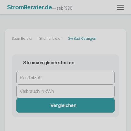
StromBerater.de
— seit 1998
StromBerater
Stromanbieter
Sw Bad Kissingen
Stromvergleich starten
Vergleichen