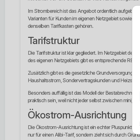
Im Strombereich ist das Angebot ordentlich aufgebaut
Varianten für Kunden im eigenen Netzgebiet sowie auße
denselben Tarifkasten gehören.
Tarifstruktur
Die Tarifstruktur ist klar gegliedert. Im Netzgebiet d
des eigenen Netzgebiets gibt es entsprechende REGI
Zusätzlich gibt es die gesetzliche Grundversorgung u
Haushaltsstrom, Sondervertragskunden und Heizstrom sa
Besonders auffällig ist das Modell der Bestabrechnu
praktisch sein, weil nicht jeder selbst zwischen mini,
Ökostrom-Ausrichtung
Die Ökostrom-Ausrichtung ist ein echter Pluspunkt. D
nur für einen Alibi-Tarif, sondern zieht sich durch G