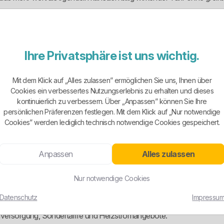
. Es gibt Grund- und Ersatzversorgung, Sonderverträge für untersc
rhalb davon. Das ist sinnvoll, weil ein kleiner Haushalt, ein hoher
Ihre Privatsphäre ist uns wichtig.
Mit dem Klick auf „Alles zulassen” ermöglichen Sie uns, Ihnen über
er Stadtwerke Bad Aibling werden vor allem die Sondertarife AIB min
Cookies ein verbessertes Nutzungserlebnis zu erhalten und dieses
O-Varianten wie AIB mini REGIO, AIB medi REGIO und AIB maxi RE
kontinuierlich zu verbessern. Über „Anpassen” können Sie Ihre
persönlichen Präferenzen festlegen. Mit dem Klick auf „Nur notwendige
nd Ersatzversorgung sowie gesonderte Preisblätter für Heizungsanla
Cookies” werden lediglich technisch notwendige Cookies gespeichert.
uber voneinander. Das ist sachlich sinnvoll und deutlich besser als
ng. Der Anbieter ordnet den passenden Sondertarif abhängig vom Ja
Anpassen
Alles zulassen
 medi und maxi herumraten muss.
Nur notwendige Cookies
Datenschutz
Impressu
ie Preisblätter und die Stromkennzeichnung weisen durchgehend 100
rundversorgung, Sondertarife und Heizstromangebote.