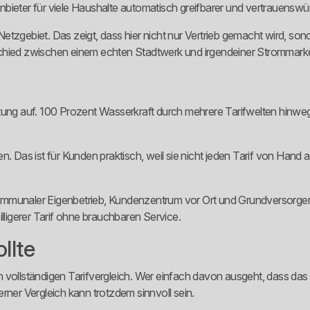
bieter für viele Haushalte automatisch greifbarer und vertrauenswür
zgebiet. Das zeigt, dass hier nicht nur Vertrieb gemacht wird, sondern
rschied zwischen einem echten Stadtwerk und irgendeiner Stromma
ung auf. 100 Prozent Wasserkraft durch mehrere Tarifwelten hinweg i
en. Das ist für Kunden praktisch, weil sie nicht jeden Tarif von H
g. Kommunaler Eigenbetrieb, Kundenzentrum vor Ort und Grundversorg
 billigerer Tarif ohne brauchbaren Service.
llte
n vollständigen Tarifvergleich. Wer einfach davon ausgeht, dass das
terner Vergleich kann trotzdem sinnvoll sein.