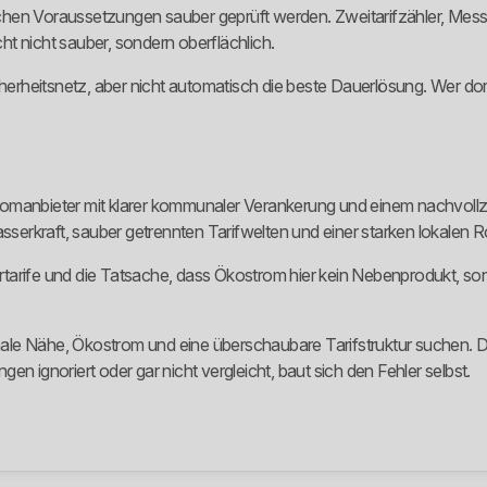
chen Voraussetzungen sauber geprüft werden. Zweitarifzähler, Mes
cht nicht sauber, sondern oberflächlich.
cherheitsnetz, aber nicht automatisch die beste Dauerlösung. Wer dor
 Stromanbieter mit klarer kommunaler Verankerung und einem nachvol
rkraft, sauber getrennten Tarifwelten und einer starken lokalen Ro
tarife und die Tatsache, dass Ökostrom hier kein Nebenprodukt, son
onale Nähe, Ökostrom und eine überschaubare Tarifstruktur suchen. De
n ignoriert oder gar nicht vergleicht, baut sich den Fehler selbst.