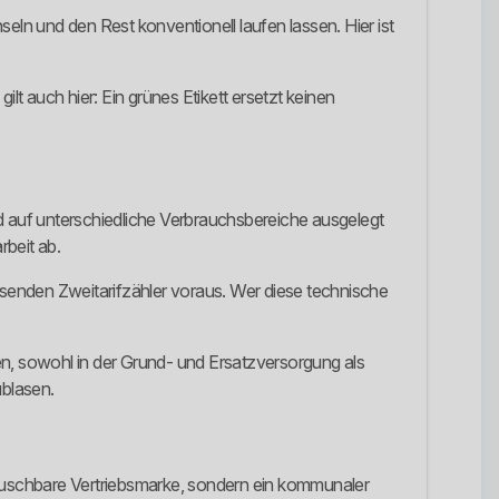
nseln und den Rest konventionell laufen lassen. Hier ist
lt auch hier: Ein grünes Etikett ersetzt keinen
nd auf unterschiedliche Verbrauchsbereiche ausgelegt
beit ab.
passenden Zweitarifzähler voraus. Wer diese technische
n, sowohl in der Grund- und Ersatzversorgung als
ublasen.
ustauschbare Vertriebsmarke, sondern ein kommunaler