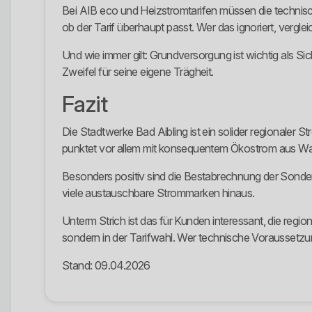
Bei AIB eco und Heizstromtarifen müssen die technis
ob der Tarif überhaupt passt. Wer das ignoriert, verglei
Und wie immer gilt: Grundversorgung ist wichtig als Si
Zweifel für seine eigene Trägheit.
Fazit
Die Stadtwerke Bad Aibling ist ein solider regionaler
punktet vor allem mit konsequentem Ökostrom aus Wasse
Besonders positiv sind die Bestabrechnung der Sonder
viele austauschbare Strommarken hinaus.
Unterm Strich ist das für Kunden interessant, die regi
sondern in der Tarifwahl. Wer technische Voraussetzunge
Stand: 09.04.2026