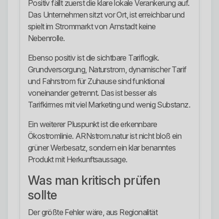
Positiv fällt zuerst die klare lokale Verankerung auf.
Das Unternehmen sitzt vor Ort, ist erreichbar und
spielt im Strommarkt von Arnstadt keine
Nebenrolle.
Ebenso positiv ist die sichtbare Tariflogik.
Grundversorgung, Naturstrom, dynamischer Tarif
und Fahrstrom für Zuhause sind funktional
voneinander getrennt. Das ist besser als
Tarifkirmes mit viel Marketing und wenig Substanz.
Ein weiterer Pluspunkt ist die erkennbare
Ökostromlinie. ARNstrom.natur ist nicht bloß ein
grüner Werbesatz, sondern ein klar benanntes
Produkt mit Herkunftsaussage.
Was man kritisch prüfen
sollte
Der größte Fehler wäre, aus Regionalität