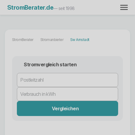
StromBerater.de
— seit 1998
StromBerater
Stromanbieter
Sw Arnstadt
Stromvergleich starten
Vergleichen