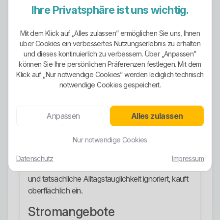
ist hier wenigstens sichtbar differenziert aufgestellt.
Ihre Privatsphäre ist uns wichtig.
Ökostrom-Ausrichtung
Mit dem Klick auf „Alles zulassen” ermöglichen Sie uns, Ihnen
Die Ökostrom-Ausrichtung ist klar sichtbar. Mit
über Cookies ein verbessertes Nutzungserlebnis zu erhalten
ARNstrom.natur wird ein Tarif angeboten, der mit
und dieses kontinuierlich zu verbessern. Über „Anpassen”
können Sie Ihre persönlichen Präferenzen festlegen. Mit dem
100 Prozent erneuerbaren Energiequellen
Klick auf „Nur notwendige Cookies” werden lediglich technisch
beworben wird. Auf der Elektromobilitätsseite wird
notwendige Cookies gespeichert.
zusätzlich konkret benannt, dass dieser Strom aus
Wasserkraftwerken in Norwegen stammt. Das ist
deutlich greifbarer als das übliche grüne
Anpassen
Alles zulassen
Marketinggewäsch vieler Anbieter.
Nur notwendige Cookies
Trotzdem gilt auch hier: Ein grünes Etikett allein
macht noch keinen starken Vertrag. Wer nur auf
Datenschutz
Impressum
das Wort Ökostrom springt und Laufzeit, Tariflogik
und tatsächliche Alltagstauglichkeit ignoriert, kauft
oberflächlich ein.
Stromangebote