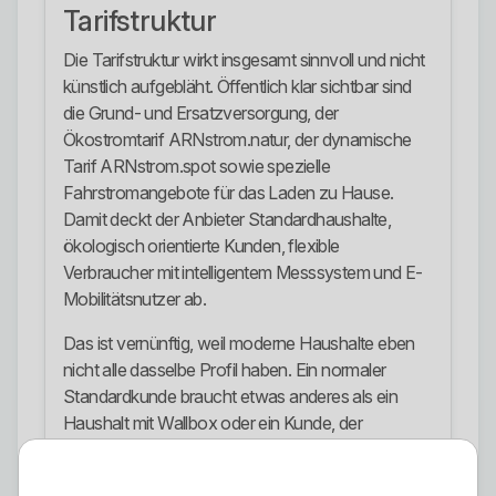
Tarifstruktur
Die Tarifstruktur wirkt insgesamt sinnvoll und nicht
künstlich aufgebläht. Öffentlich klar sichtbar sind
die Grund- und Ersatzversorgung, der
Ökostromtarif ARNstrom.natur, der dynamische
Tarif ARNstrom.spot sowie spezielle
Fahrstromangebote für das Laden zu Hause.
Damit deckt der Anbieter Standardhaushalte,
ökologisch orientierte Kunden, flexible
Verbraucher mit intelligentem Messsystem und E-
Mobilitätsnutzer ab.
Das ist vernünftig, weil moderne Haushalte eben
nicht alle dasselbe Profil haben. Ein normaler
Standardkunde braucht etwas anderes als ein
Haushalt mit Wallbox oder ein Kunde, der
stundenvariable Preise aktiv nutzen will. Genau an
dieser Stelle sind viele Anbieter schwach. Arnstadt