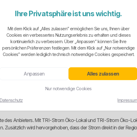
Ihre Privatsphäre ist uns wichtig.
okaler Versorger und keine austauschbare Strommarke mit Regionalauf
ng, Wasserversorgung und Netzverantwortung in der Region greifbar
Mit dem Klick auf „Alles zulassen” ermöglichen Sie uns, Ihnen über
ter mit Kundencenter vor Ort, eigenem Stromnetz und klarer Zuständigk
Cookies ein verbessertes Nutzungserlebnis zu erhalten und dieses
tomatismus für den besten Tarif. Wer das glaubt, macht es sich zu leic
kontinuierlich zu verbessern. Über „Anpassen” können Sie Ihre
persönlichen Präferenzen festlegen. Mit dem Klick auf „Nur notwendige
Cookies” werden lediglich technisch notwendige Cookies gespeichert.
ch aufgeblasen. Sichtbar sind die Grundversorgung, ein klassischer Son
Anpassen
Alles zulassen
s ist sinnvoll, weil nicht jeder Haushalt dieselbe Zähler- und Verbr
odukt, Grundversorgung und Zweitarifmessung sauber getrennt wird. D
Nur notwendige Cookies
der Kern gleich: Die Struktur ist nur dann gut, wenn der gewählte Ta
Datenschutz
Impressu
kte des Anbieters. Mit TRI-Strom Öko-Lokal und TRI-Strom Öko-Loka
Zusätzlich wird hervorgehoben, dass der Strom direkt in der Region