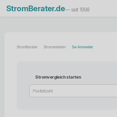
StromBerater.de
— seit 1998
StromBerater
Stromanbieter
Sw Annweiler
Stromvergleich starten