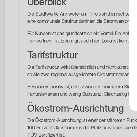
Überblick
Die Stadtwerke Annweiler am Trifels sind ein echter l
eine kommunale Struktur dahinter, die Stromversorgu
Für Kunden ist das grundsätzlich ein Vorteil. Ein Anbie
Fernvertrieb. Trotzdem gilt auch hier: Lokal ist kein Au
Tarifstruktur
Die Tarifstruktur wirkt übersichtlich und nicht künstli
sowie zwei regional ausgerichtete Ökostromvarianten. Da
Besonders positiv ist, dass zwischen normalem Strompr
Fantasienamen und wenig Substanz. Gleichzeitig bleibt 
Ökostrom-Ausrichtung
Die Ökostrom-Ausrichtung ist einer der stärkeren Pun
100 Prozent Ökostrom aus der Pfalz beworben werden. 
TÜV-zertifiziert ist.