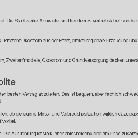
f. Die Stadtwerke Annweiler sind kein leeres Vertriebslabel, sondern 
 100 Prozent Ökostrom aus der Pfalz, direkte regionale Erzeugung un
Strom, Zweitarifmodelle, Ökostrom und Grundversorgung decken unters
llte
en besten Vertrag abzuleiten. Das ist bequem, aber fachlich schwach.
d.
fen, ob die eigene Mess- und Verbrauchssituation wirklich dazu pas
 vorbei.
n. Die Ausrichtung ist stark, aber entscheidend sind am Ende zusätz