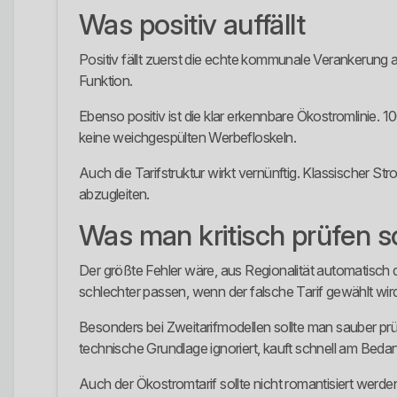
Was positiv auffällt
Positiv fällt zuerst die echte kommunale Verankerung au
Funktion.
Ebenso positiv ist die klar erkennbare Ökostromlinie.
keine weichgespülten Werbefloskeln.
Auch die Tarifstruktur wirkt vernünftig. Klassischer 
abzugleiten.
Was man kritisch prüfen so
Der größte Fehler wäre, aus Regionalität automatisch d
schlechter passen, wenn der falsche Tarif gewählt wir
Besonders bei Zweitarifmodellen sollte man sauber prü
technische Grundlage ignoriert, kauft schnell am Bedarf
Auch der Ökostromtarif sollte nicht romantisiert werde