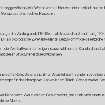
arketinggewäsch vieler Wettbewerber. Hier wird nicht einfach nur ein
. Genau das ist ein echter Pluspunkt.
htungen im Vordergrund: TRI-Strom als klassischer Sondertarif, TR
 DT als ökologische Zweitarifvariante. Dazu kommt die gesetzliche
lem die Zweitarifvarianten zeigen, dass nicht nur der Standardhaushalt 
te mit dieser Struktur eher zurechtkommen.
ine echte Rolle. Sie sind nicht nur Stromlieferant, sondern betreib
ndversorger für das Netzgebiet Annweiler am Trifels, Gossersweiler-S
iver Nebensatz. Wer in diesem Gebiet wohnt, hat es also mit einem An
xterne Marken.