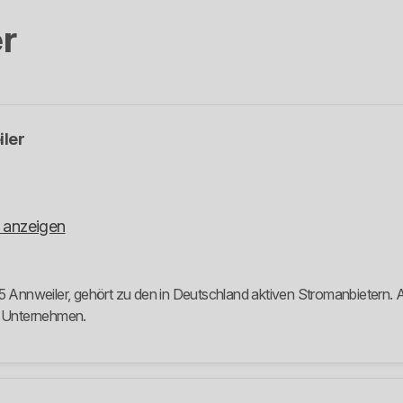
r
ler
 anzeigen
5 Annweiler, gehört zu den in Deutschland aktiven Stromanbietern. Au
m Unternehmen.