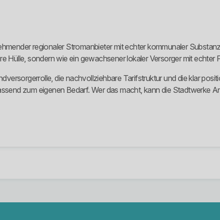
unehmender regionaler Stromanbieter mit echter kommunaler Substan
re Hülle, sondern wie ein gewachsener lokaler Versorger mit echter F
ndversorgerrolle, die nachvollziehbare Tarifstruktur und die klar posi
passend zum eigenen Bedarf. Wer das macht, kann die Stadtwerke An