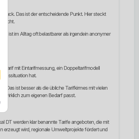
druck. Das ist der entscheidende Punkt. Hier steckt
 macht.
eit ist im Alltag oft belastbarer als irgendein anonymer
ht.
dertarif mit Eintarifmessung, ein Doppeltarifmodell
auchssituation hat.
as ist besser als die übliche Tarifkirmes mit vielen
rif wirklich zum eigenen Bedarf passt.
m
l DT werden klar benannte Tarife angeboten, die mit
 erzeugt wird, regionale Umweltprojekte fördert und