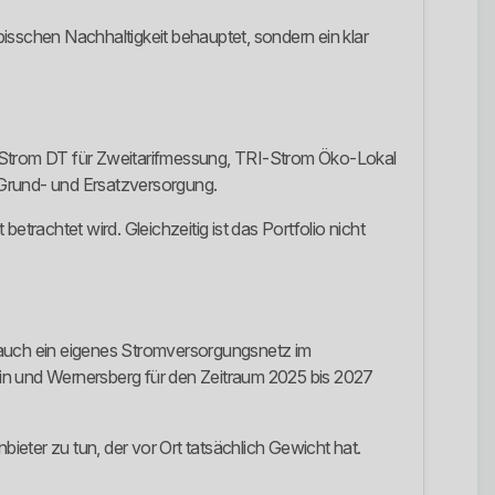
 bisschen Nachhaltigkeit behauptet, sondern ein klar
I-Strom DT für Zweitarifmessung, TRI-Strom Öko-Lokal
 Grund- und Ersatzversorgung.
betrachtet wird. Gleichzeitig ist das Portfolio nicht
en auch ein eigenes Stromversorgungsnetz im
tein und Wernersberg für den Zeitraum 2025 bis 2027
bieter zu tun, der vor Ort tatsächlich Gewicht hat.