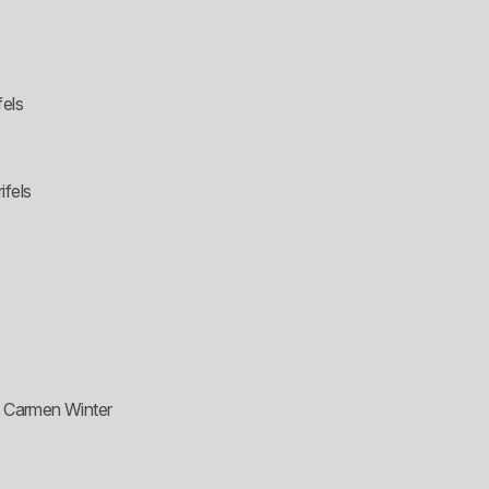
fels
ifels
n Carmen Winter