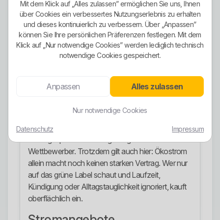
Punkte dieses Anbieters. Die Stadtwerke
Mit dem Klick auf „Alles zulassen” ermöglichen Sie uns, Ihnen
Annaberg-Buchholz lassen ihren Ökostromtarif
über Cookies ein verbessertes Nutzungserlebnis zu erhalten
und dieses kontinuierlich zu verbessern. Über „Anpassen”
„NaturStrom“ durch den TÜV NORD zertifizieren.
können Sie Ihre persönlichen Präferenzen festlegen. Mit dem
Laut offizieller Darstellung stammt dieser Tarif zu
Klick auf „Nur notwendige Cookies” werden lediglich technisch
100 Prozent aus Wasserkraft in der DACH-
notwendige Cookies gespeichert.
Region. Zusätzlich wird hervorgehoben, dass ein
Teil der Anlagen vergleichsweise jung ist und damit
über reines Etiketten-Marketing hinaus eine
Anpassen
Alles zulassen
glaubwürdigere grüne Positionierung aufgebaut
werden soll.
Nur notwendige Cookies
Das ist deutlich belastbarer als das übliche
Datenschutz
Impressum
weichgespülte Nachhaltigkeitsgerede vieler
Wettbewerber. Trotzdem gilt auch hier: Ökostrom
allein macht noch keinen starken Vertrag. Wer nur
auf das grüne Label schaut und Laufzeit,
Kündigung oder Alltagstauglichkeit ignoriert, kauft
oberflächlich ein.
Stromangebote