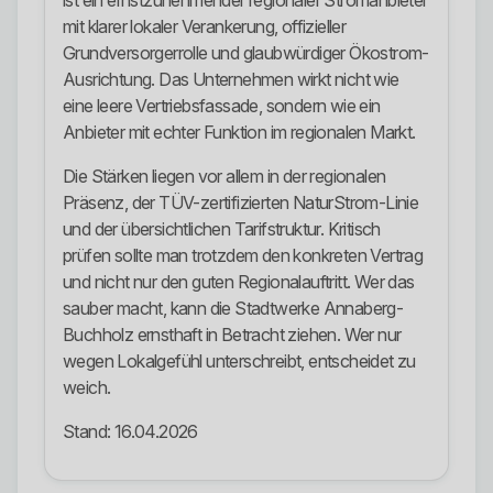
ist ein ernstzunehmender regionaler Stromanbieter
mit klarer lokaler Verankerung, offizieller
Grundversorgerrolle und glaubwürdiger Ökostrom-
Ausrichtung. Das Unternehmen wirkt nicht wie
eine leere Vertriebsfassade, sondern wie ein
Anbieter mit echter Funktion im regionalen Markt.
Die Stärken liegen vor allem in der regionalen
Präsenz, der TÜV-zertifizierten NaturStrom-Linie
und der übersichtlichen Tarifstruktur. Kritisch
prüfen sollte man trotzdem den konkreten Vertrag
und nicht nur den guten Regionalauftritt. Wer das
sauber macht, kann die Stadtwerke Annaberg-
Buchholz ernsthaft in Betracht ziehen. Wer nur
wegen Lokalgefühl unterschreibt, entscheidet zu
weich.
Stand: 16.04.2026