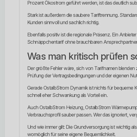
Prozent Ökostrom geführt werden, ist das deutlich subs
Stark ist außerdem die saubere Tariftrennung. Standar
Kunden sinnvoll und sachlich richtig.
Ebenfalls positiv ist die regionale Präsenz. Ein Anbiete
Schnäppchentarif ohne brauchbaren Ansprechpartner
Was man kritisch prüfen so
Der größte Fehler wäre, sich von Tarifnamen blenden z
Prüfung der Vertragsbedingungen und der eigenen Nu
Gerade OstalbStrom Dynamik ist nichts für bequeme Kun
schnell eher Schwankung als Vorteil ein.
Auch OstalbStrom Heizung, OstalbStrom Wärmepumpe u
Verbrauchsprofil sauber passen. Wer das ignoriert, vergl
Und wie immer gilt: Die Grundversorgung ist wichtig al
womöglich für seine eigene Bequemlichkeit.