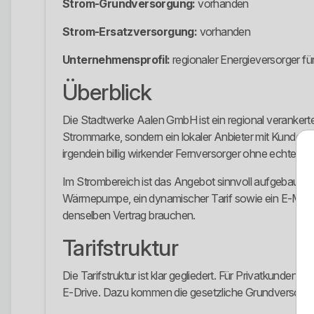
Strom-Grundversorgung:
vorhanden
Strom-Ersatzversorgung:
vorhanden
Unternehmensprofil:
regionaler Energieversorger fü
Überblick
Die Stadtwerke Aalen GmbH ist ein regional verankert
Strommarke, sondern ein lokaler Anbieter mit KundenIn
irgendein billig wirkender Fernversorger ohne echte Vor
Im Strombereich ist das Angebot sinnvoll aufgebaut. S
Wärmepumpe, ein dynamischer Tarif sowie ein E-Mobili
denselben Vertrag brauchen.
Tarifstruktur
Die Tarifstruktur ist klar gegliedert. Für Privatkund
E-Drive. Dazu kommen die gesetzliche Grundversorg