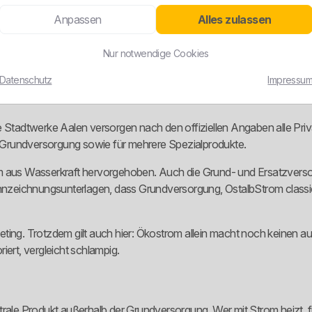
if für den normalen Haushaltsbedarf. OstalbStrom Heizung und Osta
Anpassen
Alles zulassen
einer anderen Logik, weil sich der Energiepreis am Markt orientiert
Nur notwendige Cookies
uchstyp mit demselben Tarif abspeisen, liefern meist nur Durchschnitt.
Datenschutz
Impressu
e Stadtwerke Aalen versorgen nach den offiziellen Angaben alle Priv
ie Grundversorgung sowie für mehrere Spezialprodukte.
om aus Wasserkraft hervorgehoben. Auch die Grund- und Ersatzvers
mkennzeichnungsunterlagen, dass Grundversorgung, OstalbStrom cla
rketing. Trotzdem gilt auch hier: Ökostrom allein macht noch keinen a
iert, vergleicht schlampig.
ntrale Produkt außerhalb der Grundversorgung. Wer mit Strom heizt,