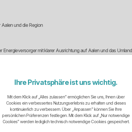
r Aalen und die Region
er Energieversorger mit klarer Ausrichtung auf Aalen und das Umlan
formationsZentrum, erreichbarem Service und einem breiteren Energi
-Ort-Struktur.
ichtbar sind die Grund- und Ersatzversorgung, der Standardtarif Ost
Ihre Privatsphäre ist uns wichtig.
tätsprodukt. Das ist sachlich sinnvoll, weil normale Haushalte, Wä
Mit dem Klick auf „Alles zulassen” ermöglichen Sie uns, Ihnen über
Cookies ein verbessertes Nutzungserlebnis zu erhalten und dieses
kontinuierlich zu verbessern. Über „Anpassen” können Sie Ihre
persönlichen Präferenzen festlegen. Mit dem Klick auf „Nur notwendige
en sichtbar sind vor allem OstalbStrom classic, OstalbStrom Heizun
Cookies” werden lediglich technisch notwendige Cookies gespeichert.
ung und Ersatzversorgung.