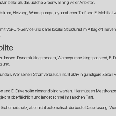
tanzieller als das übliche Greenwashing vieler Anbieter.
dstrom, Heizung, Wärmepumpe, dynamischer Tarif und E-Mobilität werde
r mit Vor-Ort-Service und klarer lokaler Struktur ist im Alltag oft ner
.
llte
u lassen. Dynamik klingt modern, Wärmepumpe klingt passend, E-Driv
tzung.
den. Wer seinen Stromverbrauch nicht aktiv in günstigere Zeiten ver
nd E-Drive sollte niemand blind wählen. Hier müssen Messkonzept
eicht oberflächlich und landet schnell im falschen Tarif.
s Sicherheitsnetz, aber nicht automatisch die beste Dauerlösung. Wer