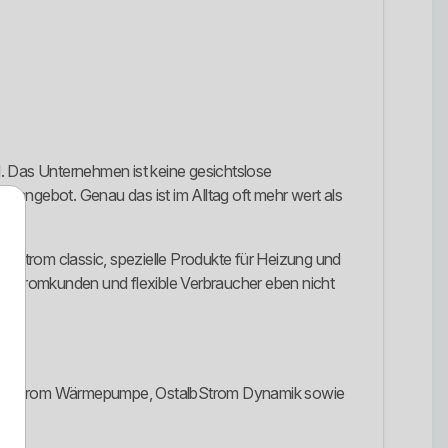
d. Das Unternehmen ist keine gesichtslose
eangebot. Genau das ist im Alltag oft mehr wert als
albStrom classic, spezielle Produkte für Heizung und
rmestromkunden und flexible Verbraucher eben nicht
g, OstalbStrom Wärmepumpe, OstalbStrom Dynamik sowie