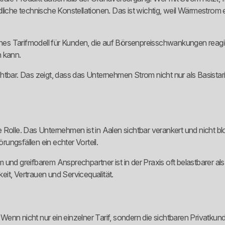
he technische Konstellationen. Das ist wichtig, weil Wärmestrom e
s Tarifmodell für Kunden, die auf Börsenpreisschwankungen reagier
n kann.
t sichtbar. Das zeigt, dass das Unternehmen Strom nicht nur als Bas
 Rolle. Das Unternehmen ist in Aalen sichtbar verankert und nicht b
ungsfällen ein echter Vorteil.
 und greifbarem Ansprechpartner ist in der Praxis oft belastbarer a
keit, Vertrauen und Servicequalität.
f. Wenn nicht nur ein einzelner Tarif, sondern die sichtbaren Privatk