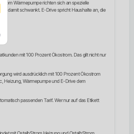
lbStrom Wärmepumpe richten sich an spezielle
 und damit schwankt. E-Drive spricht Haushalte an, die
m
atkunden mit 100 Prozent Ökostrom. Das gilt nicht nur
orgung wird ausdrücklich mit 100 Prozent Ökostrom
ssic, Heizung, Wärmepumpe und E-Drive dem
utomatisch passenden Tarif. Wer nur auf das Etikett
 findet mit OstalbStrom Heizung und OstalbStrom