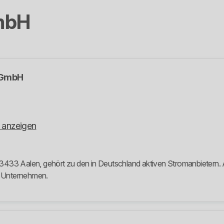
mbH
 GmbH
 anzeigen
433 Aalen, gehört zu den in Deutschland aktiven Stromanbietern. Au
m Unternehmen.