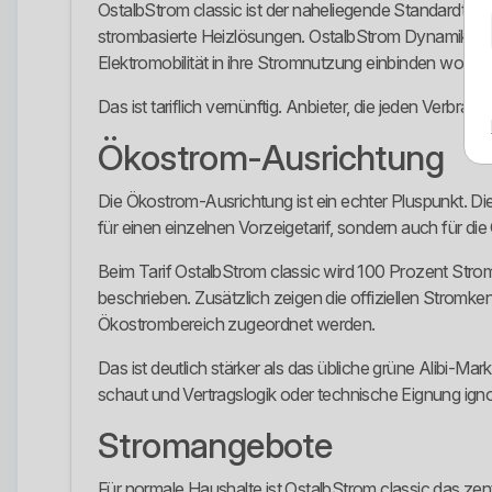
OstalbStrom classic ist der naheliegende Standardtar
strombasierte Heizlösungen. OstalbStrom Dynamik folgt 
Elektromobilität in ihre Stromnutzung einbinden wollen.
Das ist tariflich vernünftig. Anbieter, die jeden Verbra
Ökostrom-Ausrichtung
Die Ökostrom-Ausrichtung ist ein echter Pluspunkt. Di
für einen einzelnen Vorzeigetarif, sondern auch für d
Beim Tarif OstalbStrom classic wird 100 Prozent Str
beschrieben. Zusätzlich zeigen die offiziellen Stro
Ökostrombereich zugeordnet werden.
Das ist deutlich stärker als das übliche grüne Alibi-Ma
schaut und Vertragslogik oder technische Eignung ignor
Stromangebote
Für normale Haushalte ist OstalbStrom classic das ze