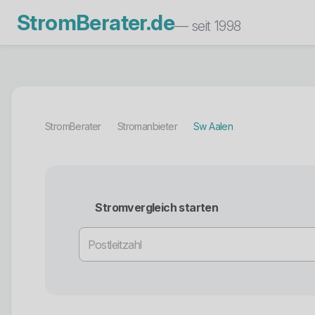
StromBerater.de
— seit 1998
StromBerater
Stromanbieter
Sw Aalen
Stromvergleich starten