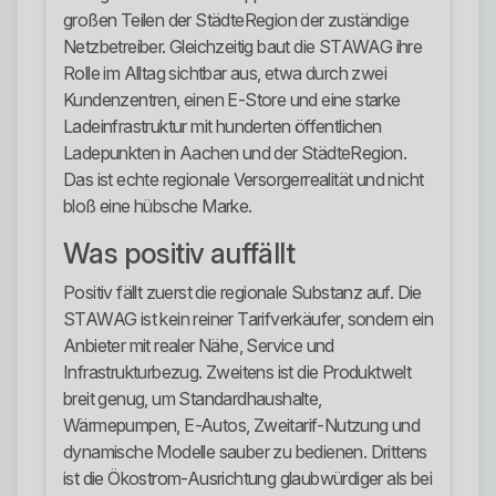
großen Teilen der StädteRegion der zuständige
Netzbetreiber. Gleichzeitig baut die STAWAG ihre
Rolle im Alltag sichtbar aus, etwa durch zwei
Kundenzentren, einen E-Store und eine starke
Ladeinfrastruktur mit hunderten öffentlichen
Ladepunkten in Aachen und der StädteRegion.
Das ist echte regionale Versorgerrealität und nicht
bloß eine hübsche Marke.
Was positiv auffällt
Positiv fällt zuerst die regionale Substanz auf. Die
STAWAG ist kein reiner Tarifverkäufer, sondern ein
Anbieter mit realer Nähe, Service und
Infrastrukturbezug. Zweitens ist die Produktwelt
breit genug, um Standardhaushalte,
Wärmepumpen, E-Autos, Zweitarif-Nutzung und
dynamische Modelle sauber zu bedienen. Drittens
ist die Ökostrom-Ausrichtung glaubwürdiger als bei