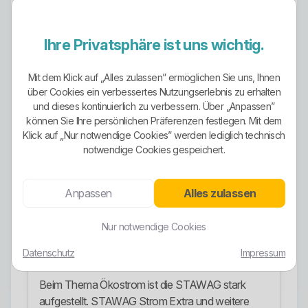
als schlankes Produkt ohne viel Zusatzkram,
STAWAG Strom Extra als Ökostromprodukt ohne
Mindestlaufzeit, STAWAG Strom Duo als
Ihre Privatsphäre ist uns wichtig.
Zweitarifmodell, STAWAG Strom E-Mobil,
STAWAG Strom Wärmepumpe, STAWAG Strom
Mit dem Klick auf „Alles zulassen” ermöglichen Sie uns, Ihnen
Wärmespeicher, STAWAG Strom Dynamisch
über Cookies ein verbessertes Nutzungserlebnis zu erhalten
sowie Profi-Varianten für gewerbliche
und dieses kontinuierlich zu verbessern. Über „Anpassen”
Anwendungen. Das ist ordentlich, weil
können Sie Ihre persönlichen Präferenzen festlegen. Mit dem
Standardhaushalte, flexible Nutzer, E-Mobilität,
Klick auf „Nur notwendige Cookies” werden lediglich technisch
Wärmeanwendungen und Geschäftskunden
notwendige Cookies gespeichert.
getrennt adressiert werden. Die Schwäche liegt
nur darin, dass die Breite nicht jeden Abschluss
Anpassen
Alles zulassen
automatisch besser macht. Wer technisch oder
vertraglich nicht aufpasst, wählt schnell den
Nur notwendige Cookies
falschen Tarif.
Datenschutz
Impressum
Ökostrom-Ausrichtung
Beim Thema Ökostrom ist die STAWAG stark
aufgestellt. STAWAG Strom Extra und weitere