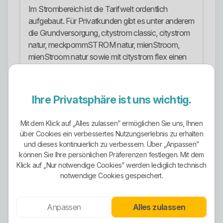
Im Strombereich ist die Tarifwelt ordentlich
aufgebaut. Für Privatkunden gibt es unter anderem
die Grundversorgung, citystrom classic, citystrom
natur, meckpommSTROM natur, mienStroom,
mienStroom natur sowie mit citystrom flex einen
dynamischen Tarif. Dazu kommen
Heizstromlösungen für Wärmepumpen,
steuerbare Verbrauchseinrichtungen und
Ihre Privatsphäre ist uns wichtig.
Nachtspeicherheizungen.
Mit dem Klick auf „Alles zulassen” ermöglichen Sie uns, Ihnen
Die Struktur ist sinnvoll, aber nicht ganz trivial. Es
über Cookies ein verbessertes Nutzungserlebnis zu erhalten
gibt Standardstrom, Ökostrom, Online-Tarife,
und dieses kontinuierlich zu verbessern. Über „Anpassen”
dynamische Modelle und Spezialtarife für
können Sie Ihre persönlichen Präferenzen festlegen. Mit dem
Heizsysteme. Wer einfach blind den erstbesten
Klick auf „Nur notwendige Cookies” werden lediglich technisch
Namen auswählt, macht es sich zu leicht. Genau
notwendige Cookies gespeichert.
bei solchen Tarifwelten entscheidet die saubere
Prüfung von Laufzeit, Preisgarantie und
Anpassen
Alles zulassen
Nutzungssituation.