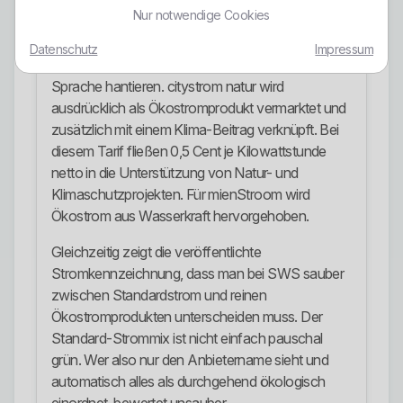
Ökostrom und Energieprofil
Nur notwendige Cookies
Beim Thema Ökostrom ist SWS deutlich stärker
Datenschutz
Impressum
aufgestellt als viele Anbieter, die nur lose mit grüner
Sprache hantieren. citystrom natur wird
ausdrücklich als Ökostromprodukt vermarktet und
zusätzlich mit einem Klima-Beitrag verknüpft. Bei
diesem Tarif fließen 0,5 Cent je Kilowattstunde
netto in die Unterstützung von Natur- und
Klimaschutzprojekten. Für mienStroom wird
Ökostrom aus Wasserkraft hervorgehoben.
Gleichzeitig zeigt die veröffentlichte
Stromkennzeichnung, dass man bei SWS sauber
zwischen Standardstrom und reinen
Ökostromprodukten unterscheiden muss. Der
Standard-Strommix ist nicht einfach pauschal
grün. Wer also nur den Anbietername sieht und
automatisch alles als durchgehend ökologisch