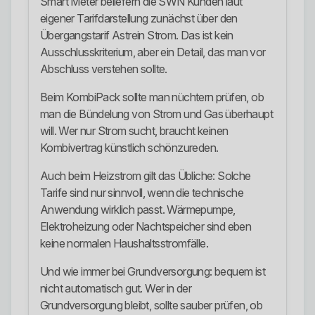
Smart Meter beliefern die SWN Kunden laut
eigener Tarifdarstellung zunächst über den
Übergangstarif Astrein Strom. Das ist kein
Ausschlusskriterium, aber ein Detail, das man vor
Abschluss verstehen sollte.
Beim KombiPack sollte man nüchtern prüfen, ob
man die Bündelung von Strom und Gas überhaupt
will. Wer nur Strom sucht, braucht keinen
Kombivertrag künstlich schönzureden.
Auch beim Heizstrom gilt das Übliche: Solche
Tarife sind nur sinnvoll, wenn die technische
Anwendung wirklich passt. Wärmepumpe,
Elektroheizung oder Nachtspeicher sind eben
keine normalen Haushaltsstromfälle.
Und wie immer bei Grundversorgung: bequem ist
nicht automatisch gut. Wer in der
Grundversorgung bleibt, sollte sauber prüfen, ob