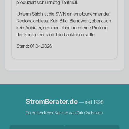
produziert sich unnötig Tarifmüll.
Unterm Strich ist die SWN ein ernstzunehmender
Regionalanbieter. Kein Billig-Blendwerk, aber auch
kein Anbieter, den man ohne nüchterne Prüfung
des konkreten Tarifs blind anklicken sollte.
Stand: 01.04.2026
StromBerater.de
— seit 1998
Ein persönlicher Service von Dirk Oschmann.