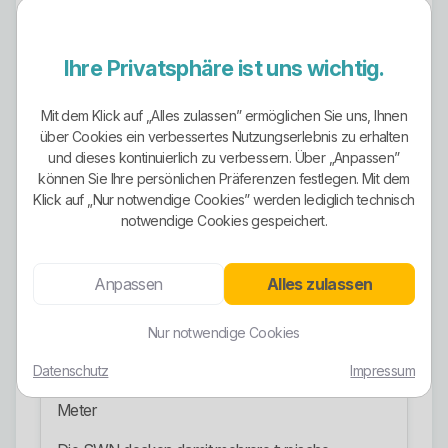
Haushaltsstrom:
Ökostrom für Zuhause
Ihre Privatsphäre ist uns wichtig.
Dynamischer Tarif:
Ökostrom Flex
Kombitarif:
KombiPack Strom & Gas
Mit dem Klick auf „Alles zulassen” ermöglichen Sie uns, Ihnen
über Cookies ein verbessertes Nutzungserlebnis zu erhalten
Heizstrom:
Ökostrom für Wärmepumpe /
und dieses kontinuierlich zu verbessern. Über „Anpassen”
Elektroheizung
können Sie Ihre persönlichen Präferenzen festlegen. Mit dem
Klick auf „Nur notwendige Cookies” werden lediglich technisch
Grundversorgung:
Grundversorgung Strom
notwendige Cookies gespeichert.
Ersatzversorgung:
Ersatzversorgung Strom
Anpassen
Alles zulassen
Sonderkunden:
Strom für Sonderkunden ab
100.000 kWh mit individueller Preisgestaltung
Nur notwendige Cookies
Übergangstarif beim dynamischen Modell:
Datenschutz
Impressum
Astrein Strom während der Umstellung auf Smart
Meter