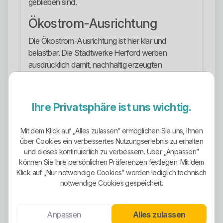
geblieben sind.
Ökostrom-Ausrichtung
Die Ökostrom-Ausrichtung ist hier klar und
belastbar. Die Stadtwerke Herford werben
ausdrücklich damit, nachhaltig erzeugten
Ökostrom zu liefern, der zu 100 Prozent aus
erneuerbaren Energiequellen stammt.
Ihre Privatsphäre ist uns wichtig.
Diese Ausrichtung betrifft nicht nur einen einzelnen
Nischentarif, sondern ist auf der Stromseite das
Mit dem Klick auf „Alles zulassen” ermöglichen Sie uns, Ihnen
zentrale Verkaufsargument. Auch bei
über Cookies ein verbessertes Nutzungserlebnis zu erhalten
Wärmepumpenstrom und Mobilstrom wird der
und dieses kontinuierlich zu verbessern. Über „Anpassen”
grüne Ansatz sichtbar weitergeführt.
können Sie Ihre persönlichen Präferenzen festlegen. Mit dem
Klick auf „Nur notwendige Cookies” werden lediglich technisch
Positiv ist, dass das Unternehmen die grüne
notwendige Cookies gespeichert.
Positionierung zusätzlich mit eigenen Projekten
wie einem Photovoltaikfeld unterfüttert. Das ist
deutlich glaubwürdiger als reines Öko-Marketing
Anpassen
Alles zulassen