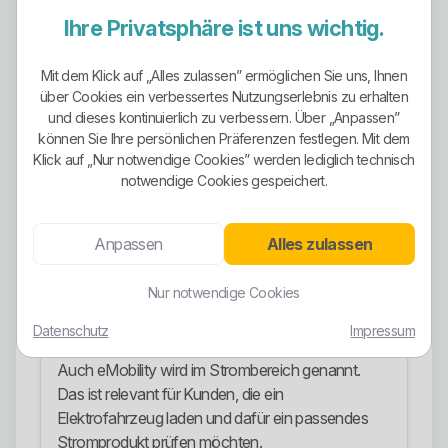
Kritisch bleibt: Wer echten Ökostromanspruch hat,
Ihre Privatsphäre ist uns wichtig.
sollte Herkunftsnachweise, Stromkennzeichnung
und Tarifbedingungen sauber prüfen. Nur „Öko“ im
Mit dem Klick auf „Alles zulassen” ermöglichen Sie uns, Ihnen
Namen reicht nicht. Das wäre zu dünn.
über Cookies ein verbessertes Nutzungserlebnis zu erhalten
und dieses kontinuierlich zu verbessern. Über „Anpassen”
Stromangebote
können Sie Ihre persönlichen Präferenzen festlegen. Mit dem
Klick auf „Nur notwendige Cookies” werden lediglich technisch
Zum Stromangebot gehören AVIA Strom Fix
notwendige Cookies gespeichert.
sowie AVIA Strom Öko Vario, AVIA Strom Öko
Fix 12 und AVIA Strom Öko Fix 24.
Anpassen
Alles zulassen
Zusätzlich werden Stromangebote für
Wärmepumpe und Speicherheizung aufgeführt.
Nur notwendige Cookies
Damit spricht der Anbieter auch Kunden mit
speziellen Verbrauchseinrichtungen an.
Datenschutz
Impressum
Auch eMobility wird im Strombereich genannt.
Das ist relevant für Kunden, die ein
Elektrofahrzeug laden und dafür ein passendes
Stromprodukt prüfen möchten.