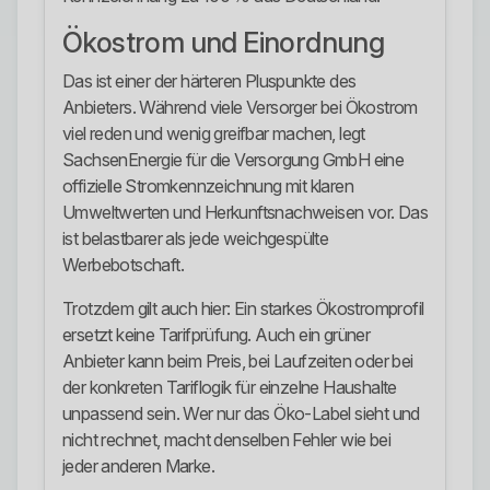
Ökostrom und Einordnung
Das ist einer der härteren Pluspunkte des
Anbieters. Während viele Versorger bei Ökostrom
viel reden und wenig greifbar machen, legt
SachsenEnergie für die Versorgung GmbH eine
offizielle Stromkennzeichnung mit klaren
Umweltwerten und Herkunftsnachweisen vor. Das
ist belastbarer als jede weichgespülte
Werbebotschaft.
Trotzdem gilt auch hier: Ein starkes Ökostromprofil
ersetzt keine Tarifprüfung. Auch ein grüner
Anbieter kann beim Preis, bei Laufzeiten oder bei
der konkreten Tariflogik für einzelne Haushalte
unpassend sein. Wer nur das Öko-Label sieht und
nicht rechnet, macht denselben Fehler wie bei
jeder anderen Marke.