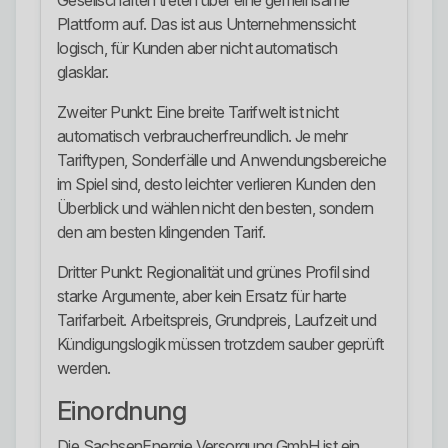
Gesellschaften treten über eine gemeinsame
Plattform auf. Das ist aus Unternehmenssicht
logisch, für Kunden aber nicht automatisch
glasklar.
Zweiter Punkt: Eine breite Tarifwelt ist nicht
automatisch verbraucherfreundlich. Je mehr
Tariftypen, Sonderfälle und Anwendungsbereiche
im Spiel sind, desto leichter verlieren Kunden den
Überblick und wählen nicht den besten, sondern
den am besten klingenden Tarif.
Dritter Punkt: Regionalität und grünes Profil sind
starke Argumente, aber kein Ersatz für harte
Tarifarbeit. Arbeitspreis, Grundpreis, Laufzeit und
Kündigungslogik müssen trotzdem sauber geprüft
werden.
Einordnung
Die SachsenEnergie Versorgung GmbH ist ein