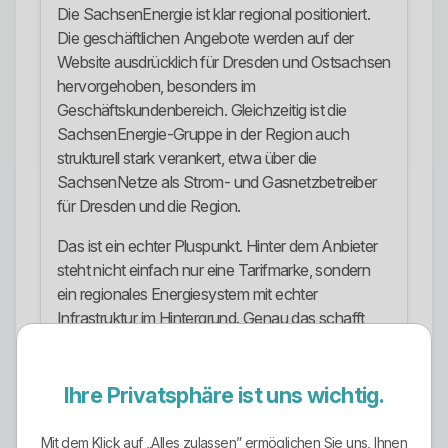
Die SachsenEnergie ist klar regional positioniert.
Die geschäftlichen Angebote werden auf der
Website ausdrücklich für Dresden und Ostsachsen
hervorgehoben, besonders im
Geschäftskundenbereich. Gleichzeitig ist die
SachsenEnergie-Gruppe in der Region auch
strukturell stark verankert, etwa über die
SachsenNetze als Strom- und Gasnetzbetreiber
für Dresden und die Region.
Das ist ein echter Pluspunkt. Hinter dem Anbieter
steht nicht einfach nur eine Tarifmarke, sondern
ein regionales Energiesystem mit echter
Infrastruktur im Hintergrund. Genau das schafft
mehr Substanz als bei vielen anonymen Online-
Anbietern.
Ihre Privatsphäre ist uns wichtig.
Stromtarife und Energieprofil
Mit dem Klick auf „Alles zulassen” ermöglichen Sie uns, Ihnen
Im Strombereich ist die Tariflandschaft breit. Für