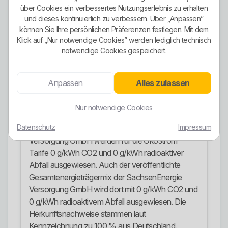
über Cookies ein verbessertes Nutzungserlebnis zu erhalten
Privatkunden werden Stromtarife im Überblick,
und dieses kontinuierlich zu verbessern. Über „Anpassen”
Ökostromtarife, ein dynamischer Stromtarif,
können Sie Ihre persönlichen Präferenzen festlegen. Mit dem
Wärmepumpenstrom, Autostromtarif,
Klick auf „Nur notwendige Cookies” werden lediglich technisch
Grundversorgung und Ersatzversorgung
notwendige Cookies gespeichert.
ausgewiesen. Damit deckt die SachsenEnergie
Versorgung GmbH sowohl klassische als auch
Anpassen
Alles zulassen
modernere Anwendungsfälle ab.
Besonders stark ist das veröffentlichte
Nur notwendige Cookies
Energieprofil. In der offiziellen
Datenschutz
Impressum
Stromkennzeichnung für die SachsenEnergie
Versorgung GmbH werden für die Ökostrom-
Tarife 0 g/kWh CO2 und 0 g/kWh radioaktiver
Abfall ausgewiesen. Auch der veröffentlichte
Gesamtenergieträgermix der SachsenEnergie
Versorgung GmbH wird dort mit 0 g/kWh CO2 und
0 g/kWh radioaktivem Abfall ausgewiesen. Die
Herkunftsnachweise stammen laut
Kennzeichnung zu 100 % aus Deutschland.