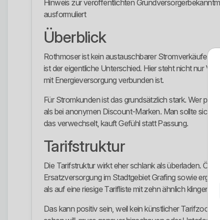
Hinweis zur veröffentlichten Grundversorgerbekanntmac
ausformuliert
Überblick
Rothmoser ist kein austauschbarer Stromverkäufer aus 
ist der eigentliche Unterschied. Hier steht nicht nur Ver
mit Energieversorgung verbunden ist.
Für Stromkunden ist das grundsätzlich stark. Wer persö
als bei anonymen Discount-Marken. Man sollte sich abe
das verwechselt, kauft Gefühl statt Passung.
Tarifstruktur
Die Tarifstruktur wirkt eher schlank als überladen. Ö
Ersatzversorgung im Stadtgebiet Grafing sowie ergänze
als auf eine riesige Tarifliste mit zehn ähnlich klinge
Das kann positiv sein, weil kein künstlicher Tarifzoo 