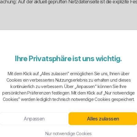
hung: Auf der aktuell geprüften Netzdatenseite ist die explizite Fes
dem Vergleichsportal, sondern ein regional verankertes Familienunt
trieb dahinter, sondern ein Anbieter, der in der Region physisch präsen
Ihre Privatsphäre ist uns wichtig.
nliche Erreichbarkeit, kurze Wege und einen greifbaren Ansprechpartn
r nichts vormachen: Regional, traditionsreich und sympathisch heiß
Mit dem Klick auf „Alles zulassen” ermöglichen Sie uns, Ihnen über
Cookies ein verbessertes Nutzungserlebnis zu erhalten und dieses
kontinuierlich zu verbessern. Über „Anpassen” können Sie Ihre
persönlichen Präferenzen festlegen. Mit dem Klick auf „Nur notwendige
Cookies” werden lediglich technisch notwendige Cookies gespeichert.
ffentlich im Vordergrund stehen Naturstrom für Privatkunden, Naturs
nde Lösungen rund um E-Mobilität. Der offene Auftritt setzt stärke
nden Produktnamen.
Anpassen
Alles zulassen
aufgebaut wird. Es hat aber auch einen Haken: Wer alle Vertragsmode
Nur notwendige Cookies