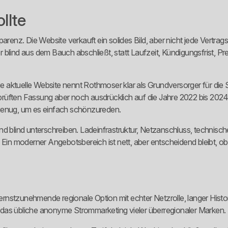
llte
renz. Die Website verkauft ein solides Bild, aber nicht jede Vertragsl
blind aus dem Bauch abschließt, statt Laufzeit, Kündigungsfrist, Pr
ie aktuelle Website nennt Rothmoser klar als Grundversorger für die S
rüften Fassung aber noch ausdrücklich auf die Jahre 2022 bis 2024 
 genug, um es einfach schönzureden.
nd blind unterschreiben. Ladeinfrastruktur, Netzanschluss, technisc
 moderner Angebotsbereich ist nett, aber entscheidend bleibt, ob e
nstzunehmende regionale Option mit echter Netzrolle, langer Histori
ls das übliche anonyme Strommarketing vieler überregionaler Marken.