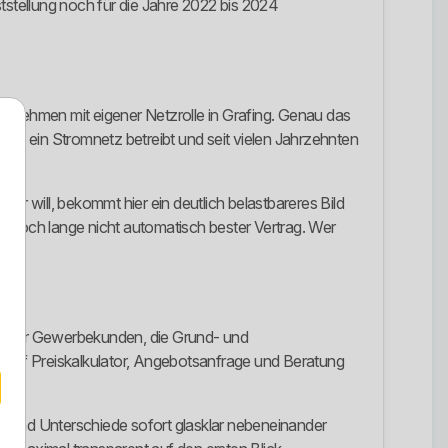
tstellung noch für die Jahre 2022 bis 2024
ernehmen mit eigener Netzrolle in Grafing. Genau das
t ist, ein Stromnetz betreibt und seit vielen Jahrzehnten
er will, bekommt hier ein deutlich belastbareres Bild
t noch lange nicht automatisch bester Vertrag. Wer
trom für Gewerbekunden, die Grund- und
r auf Preiskalkulator, Angebotsanfrage und Beratung
lle und Unterschiede sofort glasklar nebeneinander