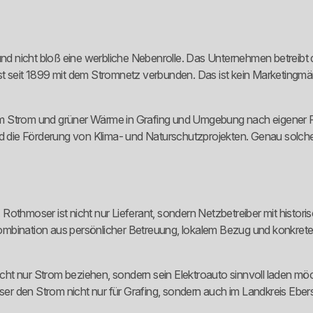
und nicht bloß eine werbliche Nebenrolle. Das Unternehmen betreibt 
t seit 1899 mit dem Stromnetz verbunden. Das ist kein Marketingmärc
em Strom und grüner Wärme in Grafing und Umgebung nach eigener 
die Förderung von Klima- und Naturschutzprojekten. Genau solche 
f. Rothmoser ist nicht nur Lieferant, sondern Netzbetreiber mit histor
 Kombination aus persönlicher Betreuung, lokalem Bezug und konkreter
nicht nur Strom beziehen, sondern sein Elektroauto sinnvoll laden möc
r den Strom nicht nur für Grafing, sondern auch im Landkreis Eber