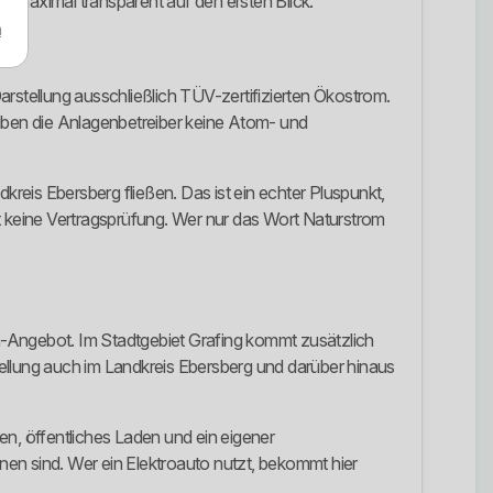
ht maximal transparent auf den ersten Blick.
m
arstellung ausschließlich TÜV-zertifizierten Ökostrom.
eiben die Anlagenbetreiber keine Atom- und
kreis Ebersberg fließen. Das ist ein echter Pluspunkt,
zt keine Vertragsprüfung. Wer nur das Wort Naturstrom
m-Angebot. Im Stadtgebiet Grafing kommt zusätzlich
ellung auch im Landkreis Ebersberg und darüber hinaus
n, öffentliches Laden und ein eigener
nnen sind. Wer ein Elektroauto nutzt, bekommt hier