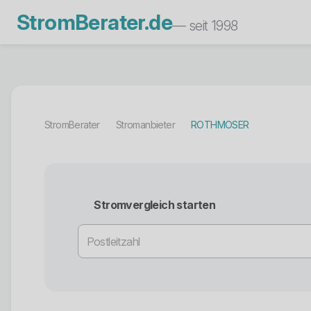
StromBerater.de
— seit 1998
StromBerater
Stromanbieter
ROTHMOSER
Stromvergleich starten