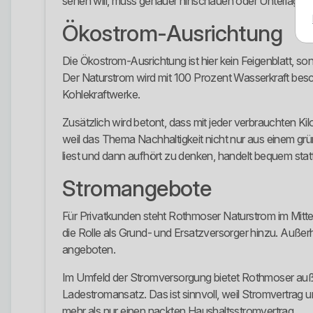
sehen will, muss genauer hinschauen oder Unterlagen an
Ökostrom-Ausrichtung
Die Ökostrom-Ausrichtung ist hier kein Feigenblatt, s
Der Naturstrom wird mit 100 Prozent Wasserkraft besch
Kohlekraftwerke.
Zusätzlich wird betont, dass mit jeder verbrauchten Ki
weil das Thema Nachhaltigkeit nicht nur aus einem grü
liest und dann aufhört zu denken, handelt bequem statt
Stromangebote
Für Privatkunden steht Rothmoser Naturstrom im Mitte
die Rolle als Grund- und Ersatzversorger hinzu. Auße
angeboten.
Im Umfeld der Stromversorgung bietet Rothmoser außer
Ladestromansatz. Das ist sinnvoll, weil Stromvertrag u
mehr als nur einen nackten Haushaltsstromvertrag.