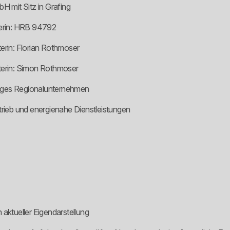
H mit Sitz in Grafing
terin: HRB 94792
erin: Florian Rothmoser
fterin: Simon Rothmoser
giges Regionalunternehmen
trieb und energienahe Dienstleistungen
 aktueller Eigendarstellung