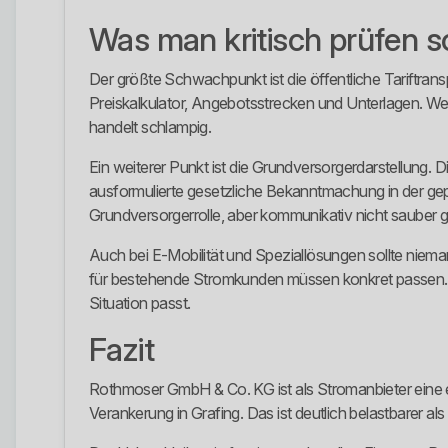
Was man kritisch prüfen so
Der größte Schwachpunkt ist die öffentliche Tariftranspa
Preiskalkulator, Angebotsstrecken und Unterlagen. Wer 
handelt schlampig.
Ein weiterer Punkt ist die Grundversorgerdarstellung. D
ausformulierte gesetzliche Bekanntmachung in der gep
Grundversorgerrolle, aber kommunikativ nicht sauber
Auch bei E-Mobilität und Speziallösungen sollte niema
für bestehende Stromkunden müssen konkret passen. Ein
Situation passt.
Fazit
Rothmoser GmbH & Co. KG ist als Stromanbieter eine er
Verankerung in Grafing. Das ist deutlich belastbarer a