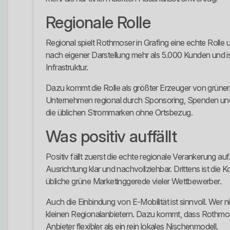
Regionale Rolle
Regional spielt Rothmoser in Grafing eine echte Rolle 
nach eigener Darstellung mehr als 5.000 Kunden und is
Infrastruktur.
Dazu kommt die Rolle als größter Erzeuger von grün
Unternehmen regional durch Sponsoring, Spenden und 
die üblichen Strommarken ohne Ortsbezug.
Was positiv auffällt
Positiv fällt zuerst die echte regionale Verankerung au
Ausrichtung klar und nachvollziehbar. Drittens ist die
übliche grüne Marketinggerede vieler Wettbewerber.
Auch die Einbindung von E-Mobilität ist sinnvoll. Wer 
kleinen Regionalanbietern. Dazu kommt, dass Rothmose
Anbieter flexibler als ein rein lokales Nischenmodell.