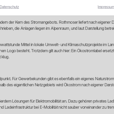
fordern. Komfortabel ist das nicht immer. Es ist funktional, aber nic
Datenschutz
Impressu
ondern der Kern des Stromangebots. Rothmoser liefert nach eigener D
rieben, die Anlagen liegen im Alpenraum, und laut Darstellung betr
lowattstunde Mittel in lokale Umwelt- und Klimaschutzprojekte im Land
nen Logo besteht. Trotzdem gilt auch hier: Ein Ökostromlabel erset
 klug.
lpunkt. Für Gewerbekunden gibt es ebenfalls ein eigenes Naturstro
rhalb des eigentlichen Netzgebiets wird Ökostrom nach eigener Darst
dem Lösungen für Elektromobilität an. Dazu gehören privates Lade
nd Ladeinfrastruktur bei E-Mobilität nicht sauber voneinander zu tre