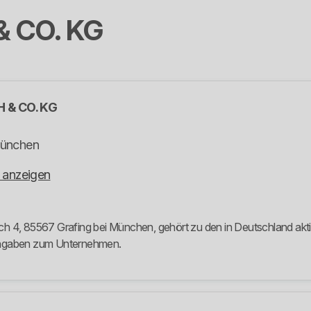
 CO. KG
& CO. KG
München
 anzeigen
 85567 Grafing bei München, gehört zu den in Deutschland aktiven
 Angaben zum Unternehmen.