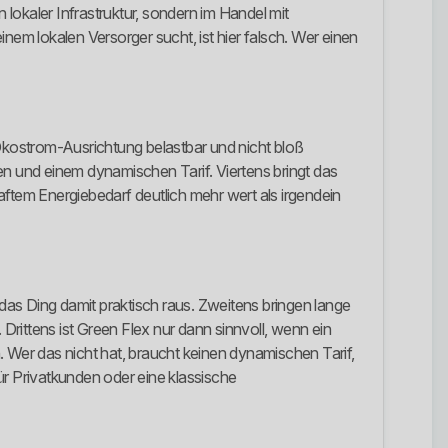
 lokaler Infrastruktur, sondern im Handel mit
m lokalen Versorger sucht, ist hier falsch. Wer einen
die Ökostrom-Ausrichtung belastbar und nicht bloß
en und einem dynamischen Tarif. Viertens bringt das
tem Energiebedarf deutlich mehr wert als irgendein
 das Ding damit praktisch raus. Zweitens bringen lange
Drittens ist Green Flex nur dann sinnvoll, wenn ein
Wer das nicht hat, braucht keinen dynamischen Tarif,
für Privatkunden oder eine klassische