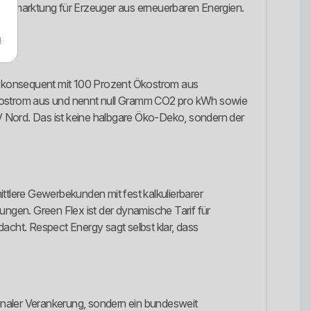
tvermarktung für Erzeuger aus erneuerbaren Energien.
m
sich konsequent mit 100 Prozent Ökostrom aus
kostrom aus und nennt null Gramm CO2 pro kWh sowie
V Nord. Das ist keine halbgare Öko-Deko, sondern der
mittlere Gewerbekunden mit fest kalkulierbarer
ungen. Green Flex ist der dynamische Tarif für
acht. Respect Energy sagt selbst klar, dass
unaler Verankerung, sondern ein bundesweit