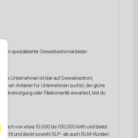
rgien spezialisierter Gewerbestromanbieter
r. Das Unternehmen ist klar auf Gewerbestrom,
du einen Anbieter für Unternehmen suchst, der grüne
rundversorgung oder Filialromantik erwartest, bist du
sverbrauch von etwa 10.000 bis 100.000 kWh und bietet
Wh gedacht und deckt sowohl SLP- als auch RLM-Kunden