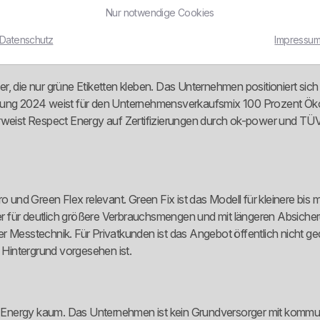
men, die ihren Verbrauch aktiv steuern können. Dazu kommt die Direk
Nur notwendige Cookies
dern eine relativ klare B2B-Produktwelt.
Datenschutz
Impressu
ieter, die nur grüne Etiketten kleben. Das Unternehmen positioniert 
chnung 2024 weist für den Unternehmensverkaufsmix 100 Prozent Ö
erweist Respect Energy auf Zertifizierungen durch ok-power und TÜ
o und Green Flex relevant. Green Fix ist das Modell für kleinere bis 
ber für deutlich größere Verbrauchsmengen und mit längeren Absicher
r Messtechnik. Für Privatkunden ist das Angebot öffentlich nicht ged
Hintergrund vorgesehen ist.
ect Energy kaum. Das Unternehmen ist kein Grundversorger mit komm