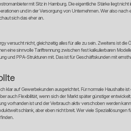
omanbieter mit Sitz in Hamburg. Die eigentliche Stärke liegt nicht in
rationen und in der Versorgung von Unternehmen. Wer also nach eine
schaut sich das eher an.
ergy versucht nicht, gleichzeitig alles für alle zu sein. Zweitens ist 
en eine sinnvolle Tariftrennung zwischen fest kalkulierbaren Modell
 und PPA-Strukturen mit. Das ist für Geschäftskunden mit ernsthaf
llte
tlich klar auf Gewerbekunden ausgerichtet. Für normale Haushalte ist
 auch Flexibilität, wenn sich der Markt später günstiger entwickelt. 
ng vorhanden ist und der Verbrauch aktiv verschoben werden kann. 
roduktwelt schlank, aber eben nicht breit. Wer viele Speziallösungen 
finden.