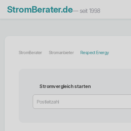
StromBerater.de
— seit 1998
StromBerater
Stromanbieter
Respect Energy
Stromvergleich starten