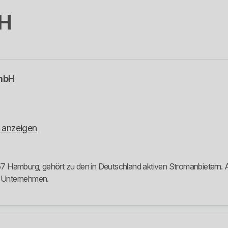
bH
mbH
 anzeigen
 Hamburg, gehört zu den in Deutschland aktiven Stromanbietern. Auf
m Unternehmen.