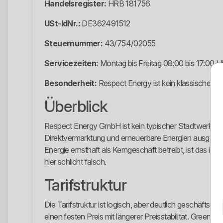
Handelsregister:
HRB 181756
USt-IdNr.:
DE362491512
Steuernummer:
43/754/02055
Servicezeiten:
Montag bis Freitag 08:00 bis 17:00 U
Besonderheit:
Respect Energy ist kein klassischer R
Überblick
Respect Energy GmbH ist kein typischer Stadtwerke-Anb
Direktvermarktung und erneuerbare Energien ausgerich
Energie ernsthaft als Kerngeschäft betreibt, ist das in
hier schlicht falsch.
Tarifstruktur
Die Tarifstruktur ist logisch, aber deutlich geschäft
einen festen Preis mit längerer Preisstabilität. Gr