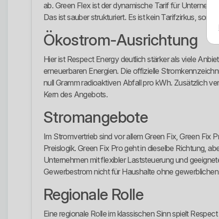
ab. Green Flex ist der dynamische Tarif für Unterneh
Das ist sauber strukturiert. Es ist kein Tarifzirkus, son
Ökostrom-Ausrichtung
Hier ist Respect Energy deutlich stärker als viele Anb
erneuerbaren Energien. Die offizielle Stromkennzei
null Gramm radioaktiven Abfall pro kWh. Zusätzlich v
Kern des Angebots.
Stromangebote
Im Stromvertrieb sind vor allem Green Fix, Green Fix Pr
Preislogik. Green Fix Pro geht in dieselbe Richtung, a
Unternehmen mit flexibler Laststeuerung und geeignete
Gewerbestrom nicht für Haushalte ohne gewerblichen 
Regionale Rolle
Eine regionale Rolle im klassischen Sinn spielt Resp