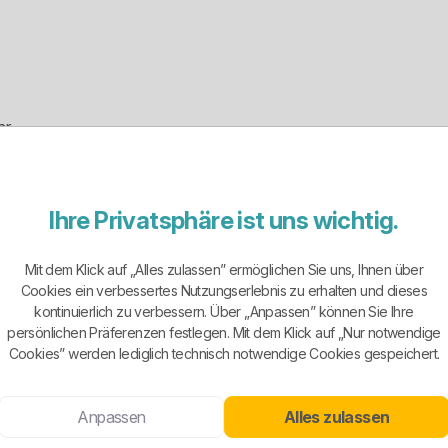
hr
egionalversorger, sondern ein auf Unternehmen und erneuerbare Ene
Ihre Privatsphäre ist uns wichtig.
ieter und auch kein breit aufgestellter Privatkundentarif-Verkäufe
Mit dem Klick auf „Alles zulassen” ermöglichen Sie uns, Ihnen über
tet. Genau darin liegt die Stärke, aber auch die Begrenzung. Wenn 
Cookies ein verbessertes Nutzungserlebnis zu erhalten und dieses
teressant. Wenn du einen klassischen Haushaltsversorger mit lokaler G
kontinuierlich zu verbessern. Über „Anpassen” können Sie Ihre
persönlichen Präferenzen festlegen. Mit dem Klick auf „Nur notwendige
Cookies” werden lediglich technisch notwendige Cookies gespeichert.
skundenlastig. Green Fix richtet sich an SLP-Kunden mit einem Jahre
Anpassen
Alles zulassen
een Fix Pro ist für größere Gewerbekunden von 100.000 kWh bis 1 G