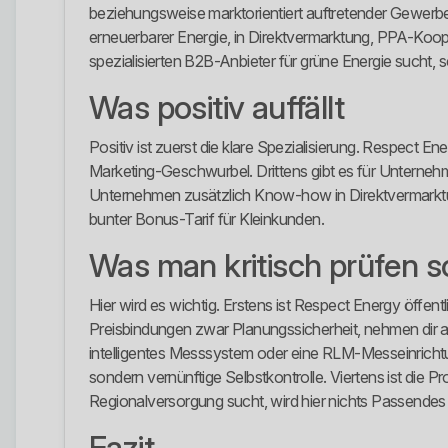
beziehungsweise marktorientiert auftretender Gewerbestr
erneuerbarer Energie, in Direktvermarktung, PPA-Koope
spezialisierten B2B-Anbieter für grüne Energie sucht, 
Was positiv auffällt
Positiv ist zuerst die klare Spezialisierung. Respect En
Marketing-Geschwurbel. Drittens gibt es für Unternehm
Unternehmen zusätzlich Know-how in Direktvermarktung
bunter Bonus-Tarif für Kleinkunden.
Was man kritisch prüfen so
Hier wird es wichtig. Erstens ist Respect Energy öffen
Preisbindungen zwar Planungssicherheit, nehmen dir aber
intelligentes Messsystem oder eine RLM-Messeinrichtu
sondern vernünftige Selbstkontrolle. Viertens ist die P
Regionalversorgung sucht, wird hier nichts Passendes 
Fazit