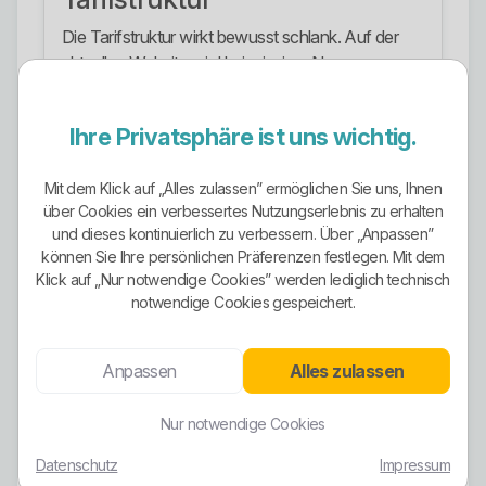
Die Tarifstruktur wirkt bewusst schlank. Auf der
aktuellen Website wird kein riesiger Namenszoo
mit zwanzig Spezialprodukten offen ausgerollt,
sondern vor allem Ökostrom für Privatkunden
Ihre Privatsphäre ist uns wichtig.
sowie individuelle Angebote für Firmenkunden
dargestellt. Für Gewerbekunden wird ausdrücklich
Mit dem Klick auf „Alles zulassen” ermöglichen Sie uns, Ihnen
ein maßgeschneiderter Strom- oder Gastarif im
über Cookies ein verbessertes Nutzungserlebnis zu erhalten
gesamten Bayernwerk-Netzgebiet in Aussicht
und dieses kontinuierlich zu verbessern. Über „Anpassen”
gestellt. Einen öffentlich klar ausgewiesenen
können Sie Ihre persönlichen Präferenzen festlegen. Mit dem
Standardtarif für Wärmepumpe, Nachtspeicher
Klick auf „Nur notwendige Cookies” werden lediglich technisch
oder E-Mobilität habe ich auf der aktuellen
notwendige Cookies gespeichert.
Website dagegen nicht sauber belegt gefunden.
Wer hier also eine voll ausdefinierte
Anpassen
Alles zulassen
Spezialtarifwelt erwartet, erwartet zu viel.
Ökostrom-Ausrichtung
Nur notwendige Cookies
Die Ökostrom-Ausrichtung ist einer der stärksten
Datenschutz
Impressum