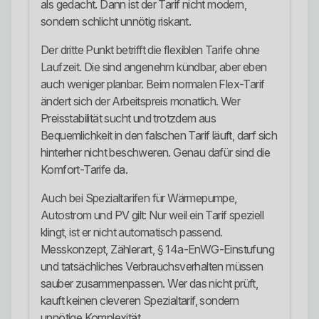
als gedacht. Dann ist der Tarif nicht modern,
sondern schlicht unnötig riskant.
Der dritte Punkt betrifft die flexiblen Tarife ohne
Laufzeit. Die sind angenehm kündbar, aber eben
auch weniger planbar. Beim normalen Flex-Tarif
ändert sich der Arbeitspreis monatlich. Wer
Preisstabilität sucht und trotzdem aus
Bequemlichkeit in den falschen Tarif läuft, darf sich
hinterher nicht beschweren. Genau dafür sind die
Komfort-Tarife da.
Auch bei Spezialtarifen für Wärmepumpe,
Autostrom und PV gilt: Nur weil ein Tarif speziell
klingt, ist er nicht automatisch passend.
Messkonzept, Zählerart, § 14a-EnWG-Einstufung
und tatsächliches Verbrauchsverhalten müssen
sauber zusammenpassen. Wer das nicht prüft,
kauft keinen cleveren Spezialtarif, sondern
unnötige Komplexität.