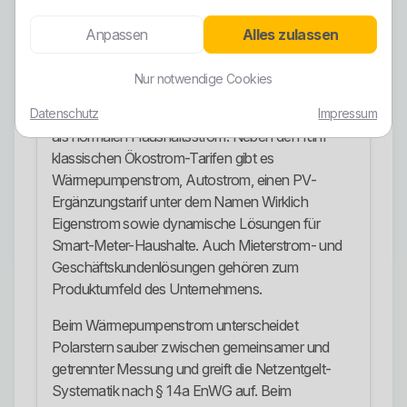
in Energieprojekte im Globalen Süden. Das ist
deutlich substanzieller als das übliche Spiel vieler
Anpassen
Alles zulassen
Anbieter, die nur mit Herkunftsnachweisen wedeln.
Stromangebote
Nur notwendige Cookies
Datenschutz
Impressum
Im Strombereich bietet Polarstern deutlich mehr
als normalen Haushaltsstrom. Neben den fünf
klassischen Ökostrom-Tarifen gibt es
Wärmepumpenstrom, Autostrom, einen PV-
Ergänzungstarif unter dem Namen Wirklich
Eigenstrom sowie dynamische Lösungen für
Smart-Meter-Haushalte. Auch Mieterstrom- und
Geschäftskundenlösungen gehören zum
Produktumfeld des Unternehmens.
Beim Wärmepumpenstrom unterscheidet
Polarstern sauber zwischen gemeinsamer und
getrennter Messung und greift die Netzentgelt-
Systematik nach § 14a EnWG auf. Beim