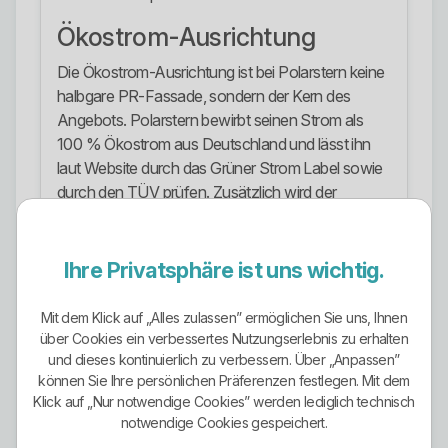
Ökostrom-Ausrichtung
Die Ökostrom-Ausrichtung ist bei Polarstern keine
halbgare PR-Fassade, sondern der Kern des
Angebots. Polarstern bewirbt seinen Strom als
100 % Ökostrom aus Deutschland und lässt ihn
laut Website durch das Grüner Strom Label sowie
durch den TÜV prüfen. Zusätzlich wird der
Anbieter auf der Website als unabhängig von
Kohle- und Atomkonzernen dargestellt.
Ihre Privatsphäre ist uns wichtig.
Stark ist außerdem, dass Polarstern den eigenen
Ökostrom nicht nur über Herkunft kommuniziert,
Mit dem Klick auf „Alles zulassen” ermöglichen Sie uns, Ihnen
sondern über zusätzliche Wirkung. Laut
über Cookies ein verbessertes Nutzungserlebnis zu erhalten
Unternehmensdarstellung fließt pro verbrauchter
und dieses kontinuierlich zu verbessern. Über „Anpassen”
Kilowattstunde ein Cent in den Ausbau
können Sie Ihre persönlichen Präferenzen festlegen. Mit dem
erneuerbarer Energien in Deutschland. Zusätzlich
Klick auf „Nur notwendige Cookies” werden lediglich technisch
notwendige Cookies gespeichert.
investiert Polarstern pro Kundin oder Kunde jährlich