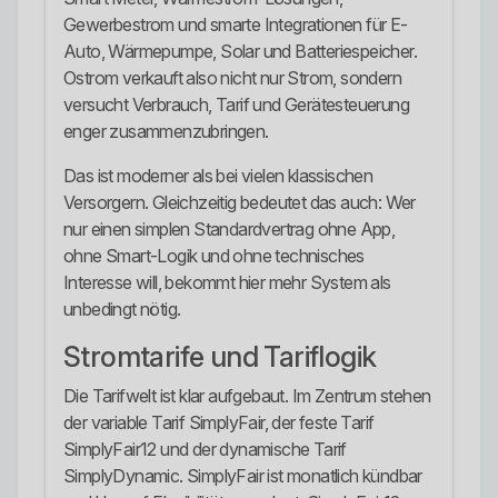
Gewerbestrom und smarte Integrationen für E-
Auto, Wärmepumpe, Solar und Batteriespeicher.
Ostrom verkauft also nicht nur Strom, sondern
versucht Verbrauch, Tarif und Gerätesteuerung
enger zusammenzubringen.
Das ist moderner als bei vielen klassischen
Versorgern. Gleichzeitig bedeutet das auch: Wer
nur einen simplen Standardvertrag ohne App,
ohne Smart-Logik und ohne technisches
Interesse will, bekommt hier mehr System als
unbedingt nötig.
Stromtarife und Tariflogik
Die Tarifwelt ist klar aufgebaut. Im Zentrum stehen
der variable Tarif SimplyFair, der feste Tarif
SimplyFair12 und der dynamische Tarif
SimplyDynamic. SimplyFair ist monatlich kündbar