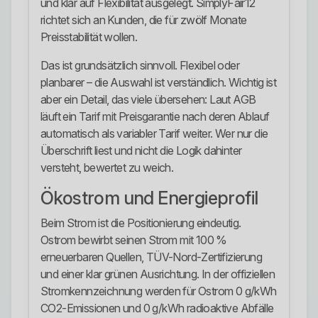
und klar auf Flexibilität ausgelegt. SimplyFair12
richtet sich an Kunden, die für zwölf Monate
Preisstabilität wollen.
Das ist grundsätzlich sinnvoll. Flexibel oder
planbarer – die Auswahl ist verständlich. Wichtig ist
aber ein Detail, das viele übersehen: Laut AGB
läuft ein Tarif mit Preisgarantie nach deren Ablauf
automatisch als variabler Tarif weiter. Wer nur die
Überschrift liest und nicht die Logik dahinter
versteht, bewertet zu weich.
Ökostrom und Energieprofil
Beim Strom ist die Positionierung eindeutig.
Ostrom bewirbt seinen Strom mit 100 %
erneuerbaren Quellen, TÜV-Nord-Zertifizierung
und einer klar grünen Ausrichtung. In der offiziellen
Stromkennzeichnung werden für Ostrom 0 g/kWh
CO2-Emissionen und 0 g/kWh radioaktive Abfälle