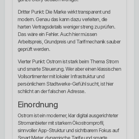
Dritter Punkt: Die Marke wirkt transparent und
modern. Genau das kann dazu verleiten, die
harten Vertragsdetails weniger streng zu prüfen.
Das wäre ein Fehler. Auch hier müssen
Arbeitspreis, Grundpreis und Tarifmechanik sauber
geprüft werden.
Vierter Punkt: Ostrom ist stark beim Thema Strom
und smarte Steuerung. Wer aber einen klassischen
Vollsortimenter mit lokaler Infrastruktur und
persönlichem Stadtwerke-Gefühl sucht, ist hier
schlicht an der falschen Adresse.
Einordnung
Ostrom ist ein moderner, klar digital ausgerichteter
Stromanbieter mit starkem Ökostromprofil,
sinnvoller App-Struktur und sichtbarem Fokus auf
Smart Meter, dynamische Tarife und smarte