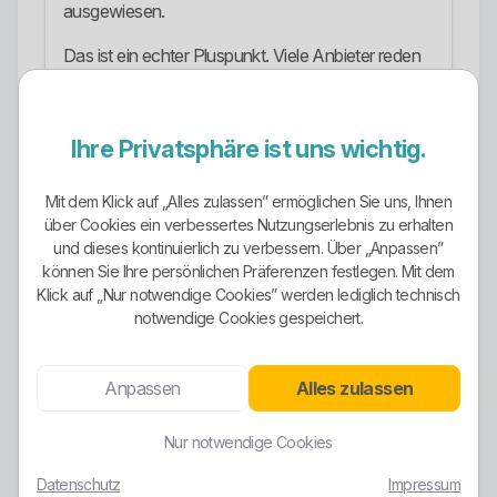
ausgewiesen.
Das ist ein echter Pluspunkt. Viele Anbieter reden
grün und liefern nur weich formulierte
Herkunftsversprechen. Ostrom macht das an
dieser Stelle deutlich klarer. Trotzdem gilt wie
Ihre Privatsphäre ist uns wichtig.
immer: Ein grünes Label ersetzt keinen harten
Tarifvergleich.
Mit dem Klick auf „Alles zulassen” ermöglichen Sie uns, Ihnen
über Cookies ein verbessertes Nutzungserlebnis zu erhalten
Dynamischer Tarif und Smart
und dieses kontinuierlich zu verbessern. Über „Anpassen”
Meter
können Sie Ihre persönlichen Präferenzen festlegen. Mit dem
Klick auf „Nur notwendige Cookies” werden lediglich technisch
Ein klarer Unterschied zu vielen traditionellen
notwendige Cookies gespeichert.
Anbietern ist der dynamische Tarif
SimplyDynamic. Dieser passt sich stündlich an den
Anpassen
Alles zulassen
Strommarktpreis an. Laut Ostrom können
Kundinnen und Kunden ihren Verbrauch in
günstige Stunden verschieben und so ihre
Nur notwendige Cookies
Stromkosten senken.
Datenschutz
Impressum