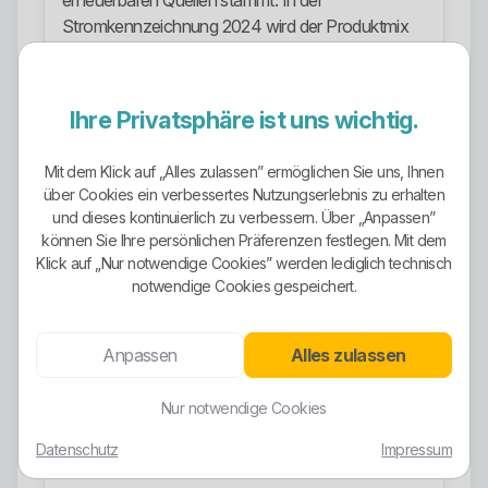
erneuerbaren Quellen stammt. In der
Stromkennzeichnung 2024 wird der Produktmix
Ökostrom mit 49,1 Prozent erneuerbaren Energien
mit Herkunftsnachweis und 50,9 Prozent EEG-
geförderten erneuerbaren Energien ausgewiesen.
Ihre Privatsphäre ist uns wichtig.
Für diesen Ökostrom-Produktmix werden 0
g/kWh CO2-Emissionen und 0,0000 g/kWh
Mit dem Klick auf „Alles zulassen” ermöglichen Sie uns, Ihnen
radioaktiver Abfall angegeben.
über Cookies ein verbessertes Nutzungserlebnis zu erhalten
und dieses kontinuierlich zu verbessern. Über „Anpassen”
Das ist ein echter Pluspunkt. Gleichzeitig darf man
können Sie Ihre persönlichen Präferenzen festlegen. Mit dem
nicht schlampig werden: Die gleiche
Klick auf „Nur notwendige Cookies” werden lediglich technisch
Stromkennzeichnung zeigt auch, dass der
notwendige Cookies gespeichert.
Gesamtenergieträgermix des Unternehmens nicht
identisch mit dem reinen Ökostrom-Produkt ist.
Anpassen
Alles zulassen
Wer also pauschal alles unter MAXENERGY als
durchgehend gleich grün bewertet, arbeitet
Nur notwendige Cookies
unsauber.
Datenschutz
Impressum
Gas und Tariflogik