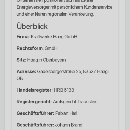
Unternehmen positioniert sich als lokaler
Energieversorger mit persönlichem Kundenservice
und einer klaren regionalen Verankerung.
Überblick
Firma:
Kraftwerke Haag GmbH
Rechtsform:
GmbH
Sitz:
Haag in Oberbayern
Adresse:
Gabelsbergerstraße 25, 83527 Haag i.
OB
Handelsregister:
HRB 6138
Registergericht:
Amtsgericht Traunstein
Geschäftsführer:
Fabian Herl
Geschäftsführer:
Johann Brand