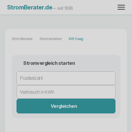
StromBerater.de
— seit 1998
StromBerater
Stromanbieter
KW Haag
Stromvergleich starten
Vergleichen