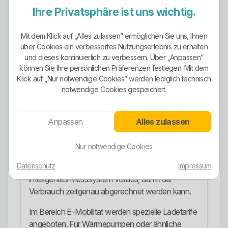
Bindungs- und Sicherheitsniveaus an.
Ihre Privatsphäre ist uns wichtig.
Mit KWH Plus gibt es einen eher flexiblen Tarif mit
Mit dem Klick auf „Alles zulassen” ermöglichen Sie uns, Ihnen
kürzerer Erstlaufzeit.
über Cookies ein verbessertes Nutzungserlebnis zu erhalten
und dieses kontinuierlich zu verbessern. Über „Anpassen”
Mit KWH Fokus und KWH Komfort werden
können Sie Ihre persönlichen Präferenzen festlegen. Mit dem
Modelle angeboten, die stärker auf Planbarkeit und
Klick auf „Nur notwendige Cookies” werden lediglich technisch
Preisstabilität ausgerichtet sind. Diese Tarife
notwendige Cookies gespeichert.
verbinden eine feste Laufzeit mit einer
ausgewiesenen Preisgarantie über einen
Anpassen
Alles zulassen
definierten Zeitraum.
KWH Flex richtet sich an Kunden, die einen
Nur notwendige Cookies
dynamischen Stromtarif nutzen möchten. Dieses
Datenschutz
Impressum
Modell ist technisch anspruchsvoller und setzt ein
intelligentes Messsystem voraus, damit der
Verbrauch zeitgenau abgerechnet werden kann.
Im Bereich E-Mobilität werden spezielle Ladetarife
angeboten. Für Wärmepumpen oder ähnliche