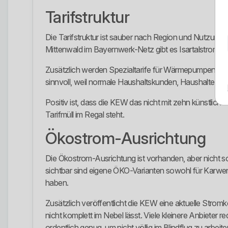
Tarifstruktur
Die Tarifstruktur ist sauber nach Region und Nutzung
Mittenwald im Bayernwerk-Netz gibt es Isartalstrom. D
Zusätzlich werden Spezialtarife für Wärmepumpen, Na
sinnvoll, weil normale Haushaltskunden, Haushalte m
Positiv ist, dass die KEW das nicht mit zehn künstlich a
Tarifmüll im Regal steht.
Ökostrom-Ausrichtung
Die Ökostrom-Ausrichtung ist vorhanden, aber nicht so
sichtbar sind eigene ÖKO-Varianten sowohl für Karwende
haben.
Zusätzlich veröffentlicht die KEW eine aktuelle Stro
nicht komplett im Nebel lässt. Viele kleinere Anbieter
ordentlich genug, um nicht völlig im Blindflug zu arbeite