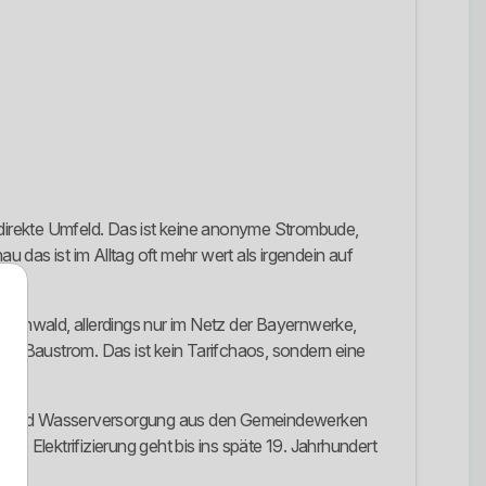
direkte Umfeld. Das ist keine anonyme Strombude,
das ist im Alltag oft mehr wert als irgendein auf
Mittenwald, allerdings nur im Netz der Bayernwerke,
 Baustrom. Das ist kein Tarifchaos, sondern eine
rom- und Wasserversorgung aus den Gemeindewerken
che Elektrifizierung geht bis ins späte 19. Jahrhundert