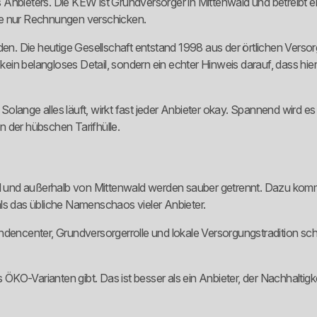
ses Anbieters. Die KEW ist Grundversorger in Mittenwald und betreibt 
 die nur Rechnungen verschicken.
nden. Die heutige Gesellschaft entstand 1998 aus der örtlichen Vers
 kein belangloses Detail, sondern ein echter Hinweis darauf, dass hi
. Solange alles läuft, wirkt fast jeder Anbieter okay. Spannend wird e
 der hübschen Tarifhülle.
ttenwald und außerhalb von Mittenwald werden sauber getrennt. Dazu
ls das übliche Namenschaos vieler Anbieter.
ndencenter, Grundversorgerrolle und lokale Versorgungstradition sc
s ÖKO-Varianten gibt. Das ist besser als ein Anbieter, der Nachhaltigk