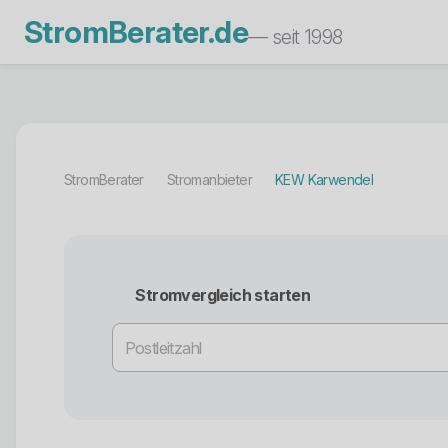
StromBerater.de
— seit 1998
StromBerater
Stromanbieter
KEW Karwendel
Stromvergleich starten