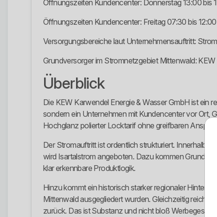
Öffnungszeiten Kundencenter: Donnerstag 13:00 bis 
Öffnungszeiten Kundencenter: Freitag 07:30 bis 12:00
Versorgungsbereiche laut Unternehmensauftritt: Strom,
Grundversorger im Stromnetzgebiet Mittenwald: KE
Überblick
Die KEW Karwendel Energie & Wasser GmbH ist ein reg
sondern ein Unternehmen mit Kundencenter vor Ort, Gru
Hochglanz polierter Locktarif ohne greifbaren Ansprec
Der Stromauftritt ist ordentlich strukturiert. Innerhal
wird Isartalstrom angeboten. Dazu kommen Grundvers
klar erkennbare Produktlogik.
Hinzu kommt ein historisch starker regionaler Hint
Mittenwald ausgegliedert wurden. Gleichzeitig reicht di
zurück. Das ist Substanz und nicht bloß Werbegeschw