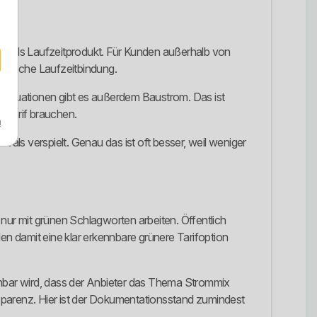
rom als Laufzeitprodukt. Für Kunden außerhalb von
assische Laufzeitbindung.
Situationen gibt es außerdem Baustrom. Das ist
 Tarif brauchen.
m
t als verspielt. Genau das ist oft besser, weil weniger
nur mit grünen Schlagworten arbeiten. Öffentlich
en damit eine klar erkennbare grünere Tarifoption
ehbar wird, dass der Anbieter das Thema Strommix
ansparenz. Hier ist der Dokumentationsstand zumindest