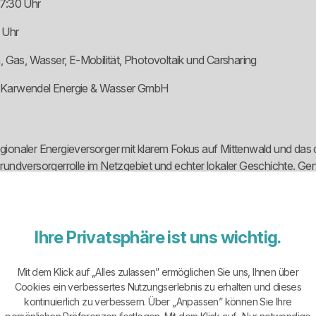
17:30 Uhr
 Uhr
 Gas, Wasser, E-Mobilität, Photovoltaik und Carsharing
W Karwendel Energie & Wasser GmbH
ionaler Energieversorger mit klarem Fokus auf Mittenwald und das 
ndversorgerrolle im Netzgebiet und echter lokaler Geschichte. Genau 
hpartner.
b von Mittenwald steht Karwendelstrom im Mittelpunkt. Außerhalb von 
orgung, Spezialprodukte für Wärmepumpen und Nachtspeicher sowie
Ihre Privatsphäre ist uns wichtig.
Mit dem Klick auf „Alles zulassen” ermöglichen Sie uns, Ihnen über
ergrund. Die heutige KEW wurde 1998 gegründet, nachdem Gas-, St
Cookies ein verbessertes Nutzungserlebnis zu erhalten und dieses
e Stromgeschichte in Mittenwald deutlich weiter zurück, denn die örtli
kontinuierlich zu verbessern. Über „Anpassen” können Sie Ihre
ätz.