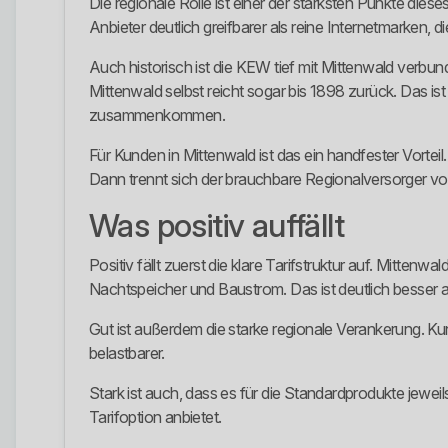
Die regionale Rolle ist einer der stärksten Punkte die
Anbieter deutlich greifbarer als reine Internetmarken,
Auch historisch ist die KEW tief mit Mittenwald verbu
Mittenwald selbst reicht sogar bis 1898 zurück. Das ist
zusammenkommen.
Für Kunden in Mittenwald ist das ein handfester Vorteil
Dann trennt sich der brauchbare Regionalversorger von
Was positiv auffällt
Positiv fällt zuerst die klare Tarifstruktur auf. Mi
Nachtspeicher und Baustrom. Das ist deutlich besser a
Gut ist außerdem die starke regionale Verankerung. Ku
belastbarer.
Stark ist auch, dass es für die Standardprodukte jeweil
Tarifoption anbietet.