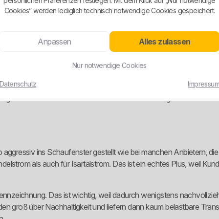
persönlichen Präferenzen festlegen. Mit dem Klick auf „Nur notwendige
Cookies” werden lediglich technisch notwendige Cookies gespeichert.
 getrennt. Für Kunden im Netzgebiet Mittenwald gibt es Karwendelst
Anpassen
Alles zulassen
aneben läuft die gesetzliche Grundversorgung als Basistarif ohne kl
Nur notwendige Cookies
chtspeicher und unterbrechbare Anlagen angeboten. Für bestimmte 
it Wärmepumpe und vorübergehende Baustellen eben nicht denselben
Datenschutz
Impressu
ufgeblasenen Fantasienamen zukleistert. Die Tariflogik ist eher schlich
 aggressiv ins Schaufenster gestellt wie bei manchen Anbietern, die 
lstrom als auch für Isartalstrom. Das ist ein echtes Plus, weil Kund
mkennzeichnung. Das ist wichtig, weil dadurch wenigstens nachvollzi
 reden groß über Nachhaltigkeit und liefern dann kaum belastbare Tr
n.