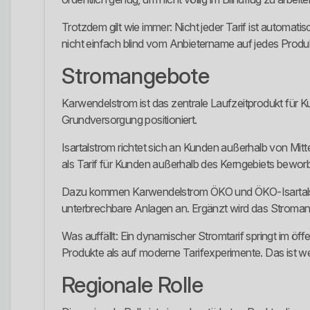
Trotzdem gilt wie immer: Nicht jeder Tarif ist automat
nicht einfach blind vom Anbietername auf jedes Produk
Stromangebote
Karwendelstrom ist das zentrale Laufzeitprodukt für K
Grundversorgung positioniert.
Isartalstrom richtet sich an Kunden außerhalb von Mit
als Tarif für Kunden außerhalb des Kerngebiets bewor
Dazu kommen Karwendelstrom ÖKO und ÖKO-Isartalstr
unterbrechbare Anlagen an. Ergänzt wird das Stroma
Was auffällt: Ein dynamischer Stromtarif springt im öffe
Produkte als auf moderne Tarifexperimente. Das ist wed
Regionale Rolle