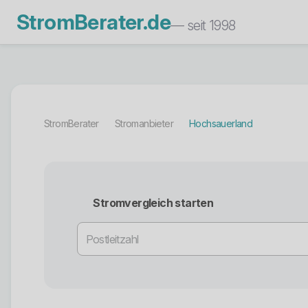
StromBerater.de
— seit 1998
StromBerater
Stromanbieter
Hochsauerland
Stromvergleich starten