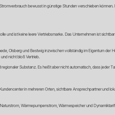
n Stromverbrauch bewusst in günstige Stunden verschieben können. F
olle und ist keine leere Vertriebsmarke. Das Unternehmen ist sichtb
e, Olsberg und Bestwig inzwischen vollständig im Eigentum der Hoc
und nicht bloß Vertrieb.
regionaler Substanz. Es heißt aber nicht automatisch, dass jeder Tarif
f. Kundencenter in mehreren Orten, sichtbare Ansprechpartner und loka
tarif, Naturstrom, Wärmepumpenstrom, Wärmespeicher und Dynamiktari