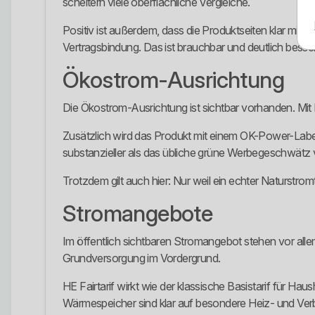
scheitern viele oberflächliche Vergleiche.
Positiv ist außerdem, dass die Produktseiten klar mit
Vertragsbindung. Das ist brauchbar und deutlich besser
Ökostrom-Ausrichtung
Die Ökostrom-Ausrichtung ist sichtbar vorhanden. Mit 
Zusätzlich wird das Produkt mit einem OK-Power-Label
substanzieller als das übliche grüne Werbegeschwätz v
Trotzdem gilt auch hier: Nur weil ein echter Naturstromta
Stromangebote
Im öffentlich sichtbaren Stromangebot stehen vor al
Grundversorgung im Vordergrund.
HE Fairtarif wirkt wie der klassische Basistarif für
Wärmespeicher sind klar auf besondere Heiz- und Ver