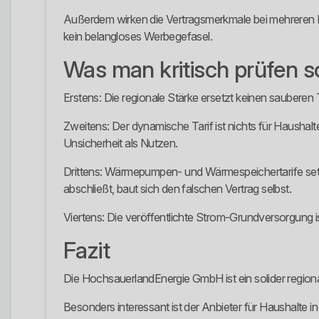
Außerdem wirken die Vertragsmerkmale bei mehreren Pr
kein belangloses Werbegefasel.
Was man kritisch prüfen so
Erstens: Die regionale Stärke ersetzt keinen sauberen
Zweitens: Der dynamische Tarif ist nichts für Haushalte
Unsicherheit als Nutzen.
Drittens: Wärmepumpen- und Wärmespeichertarife setz
abschließt, baut sich den falschen Vertrag selbst.
Viertens: Die veröffentlichte Strom-Grundversorgung i
Fazit
Die HochsauerlandEnergie GmbH ist ein solider regiona
Besonders interessant ist der Anbieter für Haushalte i