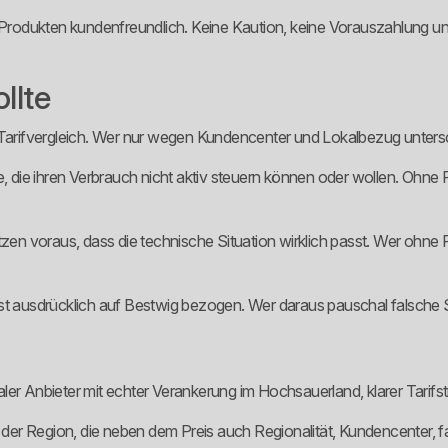
odukten kundenfreundlich. Keine Kaution, keine Vorauszahlung und 
llte
 Tarifvergleich. Wer nur wegen Kundencenter und Lokalbezug untersc
, die ihren Verbrauch nicht aktiv steuern können oder wollen. Ohne Fle
en voraus, dass die technische Situation wirklich passt. Wer ohne
st ausdrücklich auf Bestwig bezogen. Wer daraus pauschal falsche S
ler Anbieter mit echter Verankerung im Hochsauerland, klarer Tarifs
n der Region, die neben dem Preis auch Regionalität, Kundencenter, 