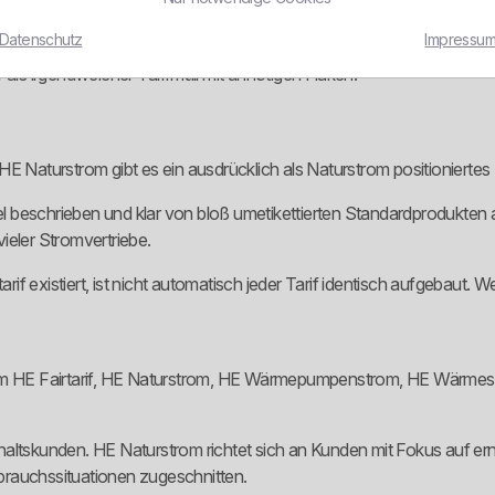
Datenschutz
Impressu
 fairen Vertragsmerkmalen arbeiten. Genannt werden unter anderem ke
 als irgendwelcher Tarifmüll mit unnötigen Haken.
HE Naturstrom gibt es ein ausdrücklich als Naturstrom positionierte
 beschrieben und klar von bloß umetikettierten Standardprodukten a
ieler Stromvertriebe.
rif existiert, ist nicht automatisch jeder Tarif identisch aufgebaut. W
lem HE Fairtarif, HE Naturstrom, HE Wärmepumpenstrom, HE Wärmesp
 Haushaltskunden. HE Naturstrom richtet sich an Kunden mit Fokus a
brauchssituationen zugeschnitten.