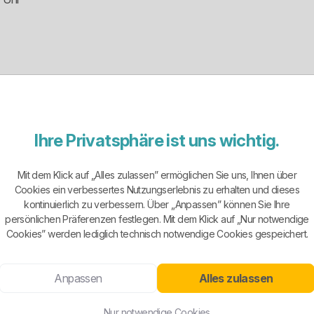
orger mit Schwerpunkt im Hochsauerland. Das Unternehmen tritt nich
eschede und Olsberg.
 persönliche Erreichbarkeit und ein klarer Fokus auf das eigene Verso
Ihre Privatsphäre ist uns wichtig.
Mit dem Klick auf „Alles zulassen” ermöglichen Sie uns, Ihnen über
ffentlichten Strom-Grundversorgung ist ausdrücklich Bestwig genannt
Cookies ein verbessertes Nutzungserlebnis zu erhalten und dieses
kontinuierlich zu verbessern. Über „Anpassen” können Sie Ihre
persönlichen Präferenzen festlegen. Mit dem Klick auf „Nur notwendige
Cookies” werden lediglich technisch notwendige Cookies gespeichert.
 als bei vielen kleineren Regionalanbietern. Öffentlich erkennbar sin
Grund- und Ersatzversorgung.
Anpassen
Alles zulassen
 Nachtspeicherlösung und flexible Verbraucher eben nicht in densel
Nur notwendige Cookies