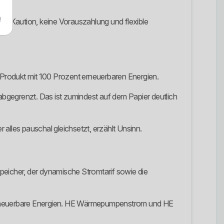
m
ine Kaution, keine Vorauszahlung und flexible
s Produkt mit 100 Prozent erneuerbaren Energien.
bgegrenzt. Das ist zumindest auf dem Papier deutlich
er alles pauschal gleichsetzt, erzählt Unsinn.
eicher, der dynamische Stromtarif sowie die
uf erneuerbare Energien. HE Wärmepumpenstrom und HE