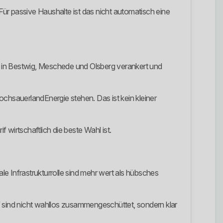
ür passive Haushalte ist das nicht automatisch eine
ar in Bestwig, Meschede und Olsberg verankert und
hsauerlandEnergie stehen. Das ist kein kleiner
 wirtschaftlich die beste Wahl ist.
le Infrastrukturrolle sind mehr wert als hübsches
f sind nicht wahllos zusammengeschüttet, sondern klar