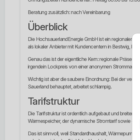
Beratung zusätzlich: nach Vereinbarung
Überblick
Die HochsauerlandEnergie GmbH ist ein regionaler Vers
als lokaler Anbieter mit Kundencentern in Bestwig, M
Genau das ist der eigentliche Kern: regionale Präsenz,
irgendein Lockpreis von einer anonymen Strommarke.
Wichtig ist aber die saubere Einordnung: Bei der verö
Sauerland behauptet, arbeitet schlampig.
Tarifstruktur
Die Tarifstruktur ist ordentlich aufgebaut und breiter
Wärmespeicher, der dynamische Stromtarif sowie die 
Das ist sinnvoll, weil Standardhaushalt, Wärmepumpe,