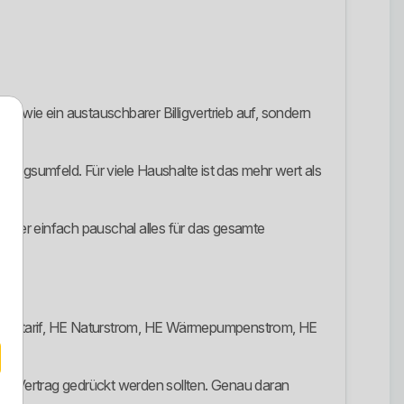
t wie ein austauschbarer Billigvertrieb auf, sondern
rgungsumfeld. Für viele Haushalte ist das mehr wert als
. Wer einfach pauschal alles für das gesamte
d HE Fairtarif, HE Naturstrom, HE Wärmepumpenstrom, HE
ben Vertrag gedrückt werden sollten. Genau daran