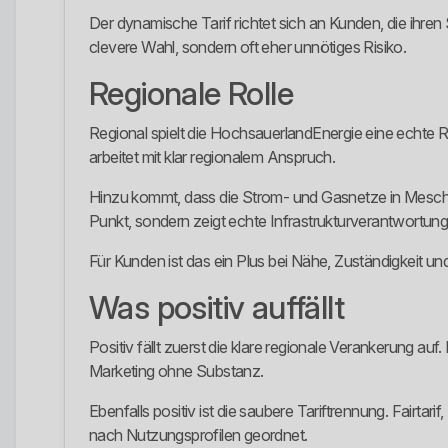
Der dynamische Tarif richtet sich an Kunden, die ihre
clevere Wahl, sondern oft eher unnötiges Risiko.
Regionale Rolle
Regional spielt die HochsauerlandEnergie eine echte R
arbeitet mit klar regionalem Anspruch.
Hinzu kommt, dass die Strom- und Gasnetze in Mesched
Punkt, sondern zeigt echte Infrastrukturverantwortung 
Für Kunden ist das ein Plus bei Nähe, Zuständigkeit und 
Was positiv auffällt
Positiv fällt zuerst die klare regionale Verankerung au
Marketing ohne Substanz.
Ebenfalls positiv ist die saubere Tariftrennung. Fair
nach Nutzungsprofilen geordnet.