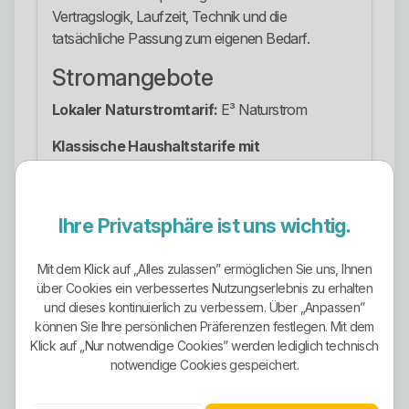
Vertragslogik, Laufzeit, Technik und die
tatsächliche Passung zum eigenen Bedarf.
Stromangebote
Lokaler Naturstromtarif:
E³ Naturstrom
Klassische Haushaltstarife mit
Bestabrechnung:
POWER Small
Klassische Haushaltstarife mit
Ihre Privatsphäre ist uns wichtig.
Bestabrechnung:
POWER Medium
Klassische Haushaltstarife mit
Mit dem Klick auf „Alles zulassen” ermöglichen Sie uns, Ihnen
Bestabrechnung:
POWER Duo
über Cookies ein verbessertes Nutzungserlebnis zu erhalten
und dieses kontinuierlich zu verbessern. Über „Anpassen”
Dynamischer Tarif:
HERZOstrom puls
können Sie Ihre persönlichen Präferenzen festlegen. Mit dem
Klick auf „Nur notwendige Cookies” werden lediglich technisch
Tarif für steuerbare
notwendige Cookies gespeichert.
Verbrauchseinrichtungen:
HERZOstrom
steuerbar