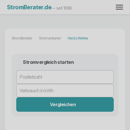
StromBerater.de
— seit 1998
StromBerater
Stromanbieter
Herzo Werke
Stromvergleich starten
Vergleichen