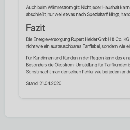
Auch beim Wärmestrom gilt: Nicht jeder Haushalt kann
abschließt, nur weil etwas nach Spezialtarif klingt, ha
Fazit
Die Energieversorgung Rupert Heider GmbH & Co. KG i
nicht wie ein austauschbares Tariflabel, sondern wie e
Für Kundinnen und Kunden in der Region kann das eine i
Besonders die Ökostrom-Umstellung für Tarifkunden ist 
Sonst macht man denselben Fehler wie bei jedem ande
Stand: 21.04.2026