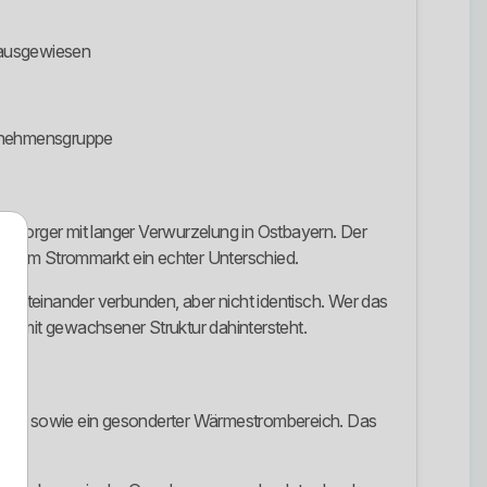
 ausgewiesen
ernehmensgruppe
ersorger mit langer Verwurzelung in Ostbayern. Der
s ist im Strommarkt ein echter Unterschied.
h miteinander verbunden, aber nicht identisch. Wer das
ger mit gewachsener Struktur dahintersteht.
sorgung sowie ein gesonderter Wärmestrombereich. Das