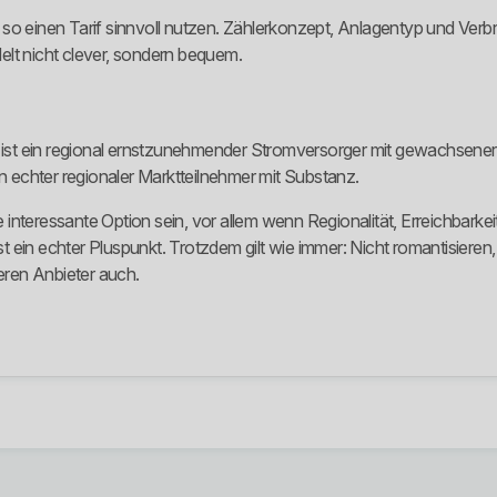
 so einen Tarif sinnvoll nutzen. Zählerkonzept, Anlagentyp und Ver
ndelt nicht clever, sondern bequem.
st ein regional ernstzunehmender Stromversorger mit gewachsener 
in echter regionaler Marktteilnehmer mit Substanz.
nteressante Option sein, vor allem wenn Regionalität, Erreichbarkeit
ein echter Pluspunkt. Trotzdem gilt wie immer: Nicht romantisieren,
ren Anbieter auch.