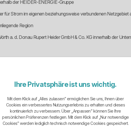
nnerhalb der HEIDER-ENERGIE-Gruppe
ger für Strom im eigenen beziehungsweise verbundenen Netzgebiet
mliegende Region
Wörth a. d. Donau Rupert Heider GmbH & Co. KG innerhalb der Unt
t kein gesichtsloser Massenanbieter, sondern ein regionaler Stromv
en auf und ist nicht bloß irgendein Vertriebslabel ohne Substanz. Da
nternehmensgruppe sind Stromvertrieb und Netzbereich organisatorisc
Ihre Privatsphäre ist uns wichtig.
nnen und Kunden zählt vor allem, dass hier ein echter Regionalversor
Mit dem Klick auf „Alles zulassen” ermöglichen Sie uns, Ihnen über
Cookies ein verbessertes Nutzungserlebnis zu erhalten und dieses
kontinuierlich zu verbessern. Über „Anpassen” können Sie Ihre
ich aufgeblasen. Sichtbar sind die klassische Grund- und Ersatzver
persönlichen Präferenzen festlegen. Mit dem Klick auf „Nur notwendige
ondern eher ein regionales Modell mit klaren Grundprodukten.
Cookies” werden lediglich technisch notwendige Cookies gespeichert.