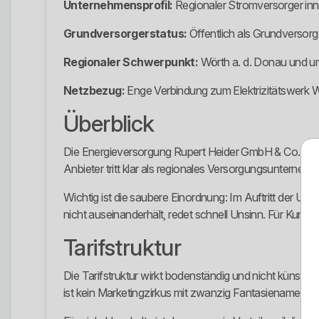
Unternehmensprofil:
Regionaler Stromversorger i
Grundversorgerstatus:
Öffentlich als Grundversor
Regionaler Schwerpunkt:
Wörth a. d. Donau und u
Netzbezug:
Enge Verbindung zum Elektrizitätswerk 
Überblick
Die Energieversorgung Rupert Heider GmbH & Co. KG is
Anbieter tritt klar als regionales Versorgungsunternehm
Wichtig ist die saubere Einordnung: Im Auftritt der U
nicht auseinanderhält, redet schnell Unsinn. Für Kundi
Tarifstruktur
Die Tarifstruktur wirkt bodenständig und nicht künstl
ist kein Marketingzirkus mit zwanzig Fantasienamen, s