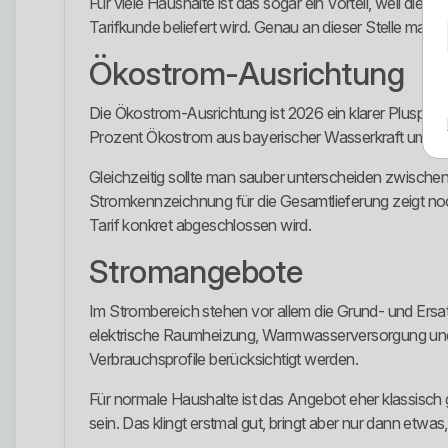
Für viele Haushalte ist das sogar ein Vorteil, weil di
Tarifkunde beliefert wird. Genau an dieser Stelle mac
Ökostrom-Ausrichtung
Die Ökostrom-Ausrichtung ist 2026 ein klarer Pluspun
Prozent Ökostrom aus bayerischer Wasserkraft umgestel
Gleichzeitig sollte man sauber unterscheiden zwische
Stromkennzeichnung für die Gesamtlieferung zeigt noch 
Tarif konkret abgeschlossen wird.
Stromangebote
Im Strombereich stehen vor allem die Grund- und Er
elektrische Raumheizung, Warmwasserversorgung und 
Verbrauchsprofile berücksichtigt werden.
Für normale Haushalte ist das Angebot eher klassisc
sein. Das klingt erstmal gut, bringt aber nur dann etw