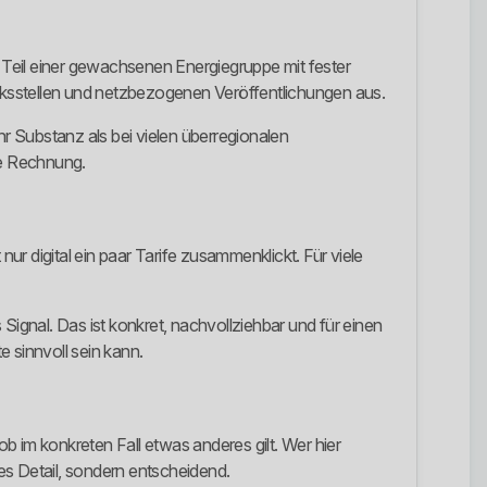
 Teil einer gewachsenen Energiegruppe mit fester
irksstellen und netzbezogenen Veröffentlichungen aus.
hr Substanz als bei vielen überregionalen
ine Rechnung.
t nur digital ein paar Tarife zusammenklickt. Für viele
gnal. Das ist konkret, nachvollziehbar und für einen
 sinnvoll sein kann.
 im konkreten Fall etwas anderes gilt. Wer hier
es Detail, sondern entscheidend.