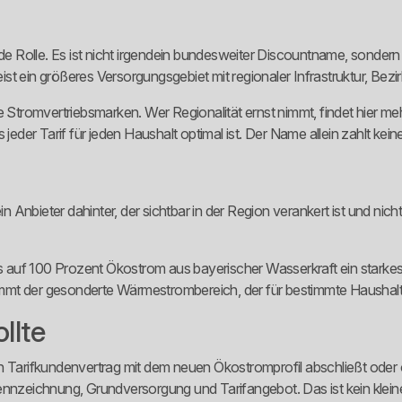
 Rolle. Es ist nicht irgendein bundesweiter Discountname, sondern
st ein größeres Versorgungsgebiet mit regionaler Infrastruktur, Bez
e Stromvertriebsmarken. Wer Regionalität ernst nimmt, findet hier me
 jeder Tarif für jeden Haushalt optimal ist. Der Name allein zahlt ke
t ein Anbieter dahinter, der sichtbar in der Region verankert ist und nich
auf 100 Prozent Ökostrom aus bayerischer Wasserkraft ein starkes Si
mt der gesonderte Wärmestrombereich, der für bestimmte Haushalte
llte
n Tarifkundenvertrag mit dem neuen Ökostromprofil abschließt oder ob
ennzeichnung, Grundversorgung und Tarifangebot. Das ist kein klein