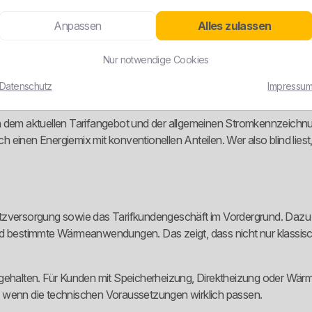
e Tarifwelt dadurch überschaubar bleibt. Trotzdem muss man sauber pr
hen viele Verbraucher dumme Fehler, weil sie nur auf den Namen schau
Anpassen
Alles zulassen
Nur notwendige Cookies
kt. Das Unternehmen hat öffentlich kommuniziert, dass das Stroman
Datenschutz
Impressu
lt wurde. Das ist deutlich mehr als nur ein grüner Werbespruch.
n dem aktuellen Tarifangebot und der allgemeinen Stromkennzeichn
einen Energiemix mit konventionellen Anteilen. Wer also blind liest
satzversorgung sowie das Tarifkundengeschäft im Vordergrund. Da
bestimmte Wärmeanwendungen. Das zeigt, dass nicht nur klassisc
h gehalten. Für Kunden mit Speicherheizung, Direktheizung oder W
as, wenn die technischen Voraussetzungen wirklich passen.