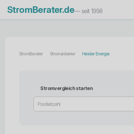
StromBerater.de
— seit 1998
StromBerater
Stromanbieter
Heider Energie
Stromvergleich starten