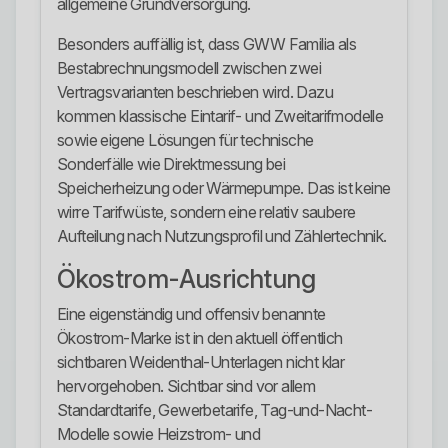
allgemeine Grundversorgung.
Besonders auffällig ist, dass GWW Familia als
Bestabrechnungsmodell zwischen zwei
Vertragsvarianten beschrieben wird. Dazu
kommen klassische Eintarif- und Zweitarifmodelle
sowie eigene Lösungen für technische
Sonderfälle wie Direktmessung bei
Speicherheizung oder Wärmepumpe. Das ist keine
wirre Tarifwüste, sondern eine relativ saubere
Aufteilung nach Nutzungsprofil und Zählertechnik.
Ökostrom-Ausrichtung
Eine eigenständig und offensiv benannte
Ökostrom-Marke ist in den aktuell öffentlich
sichtbaren Weidenthal-Unterlagen nicht klar
hervorgehoben. Sichtbar sind vor allem
Standardtarife, Gewerbetarife, Tag-und-Nacht-
Modelle sowie Heizstrom- und