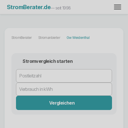
StromBerater.de
— seit 1998
StromBerater
Stromanbieter
Gw Weidenthal
Stromvergleich starten
Vergleichen