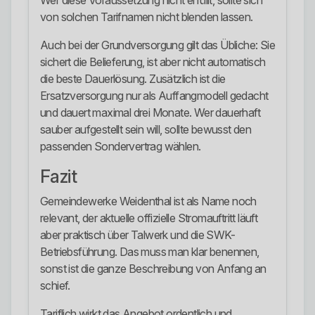
Wer diese Voraussetzung nicht erfüllt, sollte sich
von solchen Tarifnamen nicht blenden lassen.
Auch bei der Grundversorgung gilt das Übliche: Sie
sichert die Belieferung, ist aber nicht automatisch
die beste Dauerlösung. Zusätzlich ist die
Ersatzversorgung nur als Auffangmodell gedacht
und dauert maximal drei Monate. Wer dauerhaft
sauber aufgestellt sein will, sollte bewusst den
passenden Sondervertrag wählen.
Fazit
Gemeindewerke Weidenthal ist als Name noch
relevant, der aktuelle offizielle Stromauftritt läuft
aber praktisch über Talwerk und die SWK-
Betriebsführung. Das muss man klar benennen,
sonst ist die ganze Beschreibung von Anfang an
schief.
Tariflich wirkt das Angebot ordentlich und