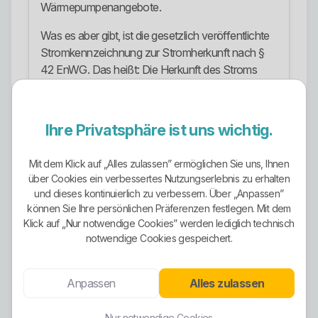
Wärmepumpenangebote.
Was es aber gibt, ist die gesetzlich veröffentlichte
Stromkennzeichnung zur Stromherkunft nach §
42 EnWG. Das heißt: Die Herkunft des Stroms
wird offengelegt, aber das öffentlich sichtbare
Tarifbild für Weidenthal setzt derzeit nicht
erkennbar auf einen separat vermarkteten
Ihre Privatsphäre ist uns wichtig.
Ökostromtarif mit eigenem Namen. Wer hier
pauschal von einem klaren Ökostromanbieter
Mit dem Klick auf „Alles zulassen” ermöglichen Sie uns, Ihnen
spricht, macht es sich zu einfach.
über Cookies ein verbessertes Nutzungserlebnis zu erhalten
und dieses kontinuierlich zu verbessern. Über „Anpassen”
Stromangebote
können Sie Ihre persönlichen Präferenzen festlegen. Mit dem
Klick auf „Nur notwendige Cookies” werden lediglich technisch
GWW Solo: Strom-Sondervertrag für
notwendige Cookies gespeichert.
Privatkunden.
GWW Familia: Privatkundentarif mit
Anpassen
Alles zulassen
Bestabrechnung zwischen zwei
Vertragsvarianten.
Nur notwendige Cookies