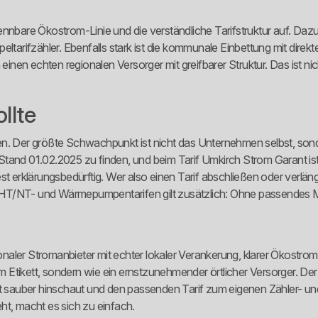
 erkennbare Ökostrom-Linie und die verständliche Tarifstruktur auf. D
ifzähler. Ebenfalls stark ist die kommunale Einbettung mit direkter
n echten regionalen Versorger mit greifbarer Struktur. Das ist nicht 
llte
ssen. Der größte Schwachpunkt ist nicht das Unternehmen selbst, sonde
it Stand 01.02.2025 zu finden, und beim Tarif Umkirch Strom Garant i
 erklärungsbedürftig. Wer also einen Tarif abschließen oder verlängern 
ei HT/NT- und Wärmepumpentarifen gilt zusätzlich: Ohne passendes Me
aler Stromanbieter mit echter lokaler Verankerung, klarer Ökostrom-
em Etikett, sondern wie ein ernstzunehmender örtlicher Versorger. Der
t sauber hinschaut und den passenden Tarif zum eigenen Zähler- und 
ht, macht es sich zu einfach.