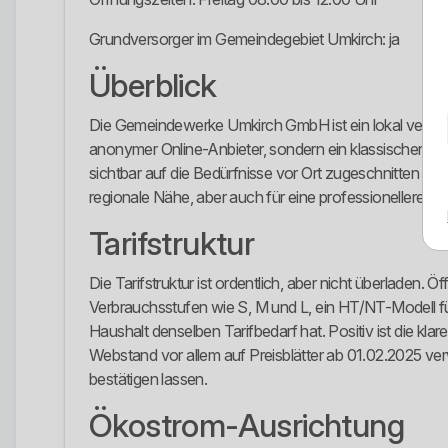
Grundversorger im Gemeindegebiet Umkirch: ja
Überblick
Die Gemeindewerke Umkirch GmbH ist ein lokal veranke
anonymer Online-Anbieter, sondern ein klassischer re
sichtbar auf die Bedürfnisse vor Ort zugeschnitten ist
regionale Nähe, aber auch für eine professionellere Ei
Tarifstruktur
Die Tarifstruktur ist ordentlich, aber nicht überlade
Verbrauchsstufen wie S, M und L, ein HT/NT-Modell für 
Haushalt denselben Tarifbedarf hat. Positiv ist die klar
Webstand vor allem auf Preisblätter ab 01.02.2025 verwe
bestätigen lassen.
Ökostrom-Ausrichtung