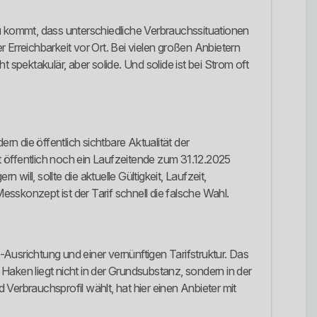
azu kommt, dass unterschiedliche Verbrauchssituationen
 Erreichbarkeit vor Ort. Bei vielen großen Anbietern
spektakulär, aber solide. Und solide ist bei Strom oft
rn die öffentlich sichtbare Aktualität der
st öffentlich noch ein Laufzeitende zum 31.12.2025
will, sollte die aktuelle Gültigkeit, Laufzeit,
sskonzept ist der Tarif schnell die falsche Wahl.
Ausrichtung und einer vernünftigen Tarifstruktur. Das
 Haken liegt nicht in der Grundsubstanz, sondern in der
Verbrauchsprofil wählt, hat hier einen Anbieter mit