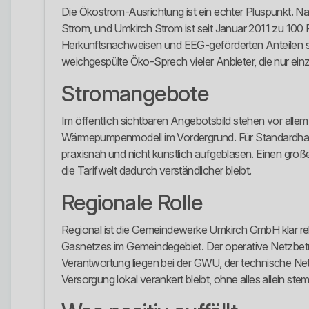
Die Ökostrom-Ausrichtung ist ein echter Pluspunkt. N
Strom, und Umkirch Strom ist seit Januar 2011 zu 10
Herkunftsnachweisen und EEG-geförderten Anteilen sow
weichgespülte Öko-Sprech vieler Anbieter, die nur einz
Stromangebote
Im öffentlich sichtbaren Angebotsbild stehen vor all
Wärmepumpenmodell im Vordergrund. Für Standardhau
praxisnah und nicht künstlich aufgeblasen. Einen großen
die Tarifwelt dadurch verständlicher bleibt.
Regionale Rolle
Regional ist die Gemeindewerke Umkirch GmbH klar relev
Gasnetzes im Gemeindegebiet. Der operative Netzbet
Verantwortung liegen bei der GWU, der technische Netz
Versorgung lokal verankert bleibt, ohne alles allein s