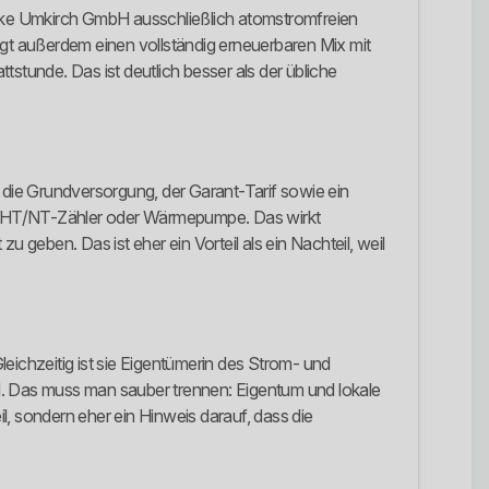
werke Umkirch GmbH ausschließlich atomstromfreien
gt außerdem einen vollständig erneuerbaren Mix mit
tunde. Das ist deutlich besser als der übliche
die Grundversorgung, der Garant-Tarif sowie ein
t HT/NT-Zähler oder Wärmepumpe. Das wirkt
 geben. Das ist eher ein Vorteil als ein Nachteil, weil
eichzeitig ist sie Eigentümerin des Strom- und
. Das muss man sauber trennen: Eigentum und lokale
, sondern eher ein Hinweis darauf, dass die