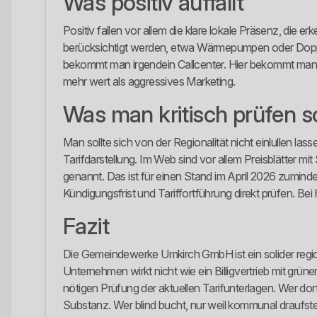
Was positiv auffällt
Positiv fallen vor allem die klare lokale Präsenz, die
berücksichtigt werden, etwa Wärmepumpen oder Doppeltar
bekommt man irgendein Callcenter. Hier bekommt man eine
mehr wert als aggressives Marketing.
Was man kritisch prüfen so
Man sollte sich von der Regionalität nicht einlullen la
Tarifdarstellung. Im Web sind vor allem Preisblätter m
genannt. Das ist für einen Stand im April 2026 zumindest
Kündigungsfrist und Tariffortführung direkt prüfen. B
Fazit
Die Gemeindewerke Umkirch GmbH ist ein solider region
Unternehmen wirkt nicht wie ein Billigvertrieb mit grün
nötigen Prüfung der aktuellen Tarifunterlagen. Wer dor
Substanz. Wer blind bucht, nur weil kommunal draufste