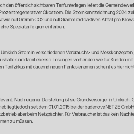
ach den öffentlich sichtbaren Tarifunterlagen liefert die Gemeinde
0 Prozent regenerativer Ökostrom. Die Stromkennzeichnung 2024 zei
ie null Gramm CO2 und null Gramm radioaktiven Abfall pro Kilowatts
elne Spezialtarife grün einfärben.
em Umkirch Strom in verschiedenen Verbrauchs- und Messkonzepten, 
shalte sind damit ebenso Lösungen vorhanden wie für Kunden mi
 Tarifzirkus mit dauernd neuen Fantasienamen scheint es hier nicht zu
ant. Nach eigener Darstellung ist sie Grundversorger in Umkirch. Gl
rieb liegt jedoch seit dem 01.01.2015 bei der badenovaNETZE GmbH
betrieb aber beim Netzpächter. Für Verbraucher ist das kein Nachteil
temmen zu müssen.