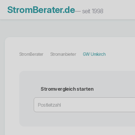
StromBerater.de
— seit 1998
StromBerater
Stromanbieter
GW Umkirch
Stromvergleich starten