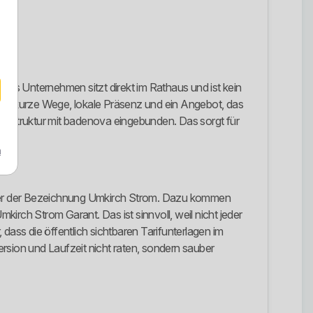
as Unternehmen sitzt direkt im Rathaus und ist kein
rke: kurze Wege, lokale Präsenz und ein Angebot, das
iner Struktur mit badenova eingebunden. Das sorgt für
m
e unter der Bezeichnung Umkirch Strom. Dazu kommen
irch Strom Garant. Das ist sinnvoll, weil nicht jeder
 dass die öffentlich sichtbaren Tarifunterlagen im
version und Laufzeit nicht raten, sondern sauber