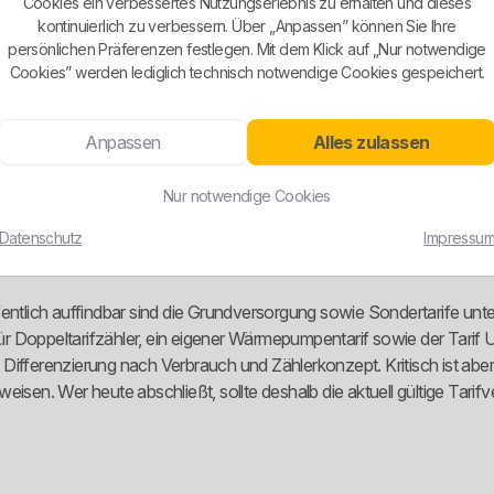
Cookies ein verbessertes Nutzungserlebnis zu erhalten und dieses
kontinuierlich zu verbessern. Über „Anpassen” können Sie Ihre
persönlichen Präferenzen festlegen. Mit dem Klick auf „Nur notwendige
Cookies” werden lediglich technisch notwendige Cookies gespeichert.
rter Energieversorger mit klarem Fokus auf die Gemeinde Umkirch. D
Anpassen
Alles zulassen
gionaler Versorger mit kommunalem Einschlag. Genau das ist die Stä
. Gleichzeitig ist das Unternehmen nicht rein kommunal, sondern in e
Nur notwendige Cookies
nbettung als bei manch sehr kleinem Einzelversorger.
Datenschutz
Impressu
n. Öffentlich auffindbar sind die Grundversorgung sowie Sondertarif
Doppeltarifzähler, ein eigener Wärmepumpentarif sowie der Tarif Umk
e Differenzierung nach Verbrauch und Zählerkonzept. Kritisch ist aber,
isen. Wer heute abschließt, sollte deshalb die aktuell gültige Tarif